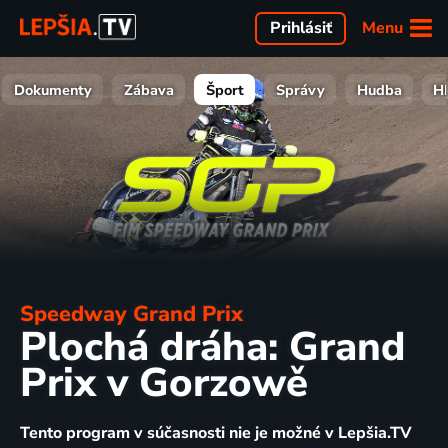
Menu
Prihlásiť
Dokumenty
Zábava
Šport
Správy
Hudba
H
Speedway Grand Prix
Plochá dráha: Grand
Prix v Gorzowě
Tento program v súčasnosti nie je možné v Lepšia.TV