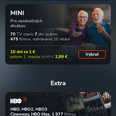
MINI
Pre nenáročných
divákov
70
TV staníc
7
dní spätne
475
filmov
nahrávanie 20 relácií
10 dní za
1 €
Vybrať
potom 1. mesiac
5,99 €
2,99 €
Extra
HBO, HBO2, HBO3
Cinemaxy, HBO Max
1 977
filmov