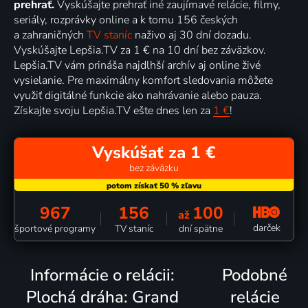
prehrať.
Vyskúšajte prehrať iné zaujímavé relácie, filmy,
seriály, rozprávky online a k tomu 156 českých
a zahraničných
TV staníc
naživo aj 30 dní dozadu.
Vyskúšajte Lepšia.TV za 1 € na 10 dní bez záväzkov.
Lepšia.TV vám prináša najdlhší archív aj online živé
vysielanie. Pre maximálny komfort sledovania môžete
využiť digitálné funkcie ako nahrávanie alebo pauza.
Získajte svoju Lepšia.TV ešte dnes len za
1 €
!
Vyskúšať za 1 €
bez záväzku
967
156
100
až
darček
športové programy
TV staníc
dní spätne
Informácie o relácii:
Podobné
Plochá dráha: Grand
relácie