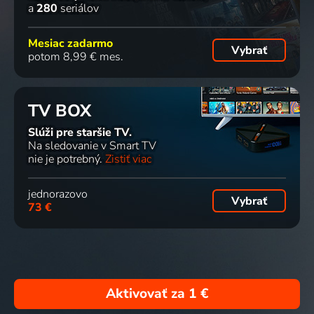
a
280
seriálov
Mesiac zadarmo
Vybrať
potom 8,99 € mes.
TV BOX
Slúži pre staršie TV.
Na sledovanie v Smart TV
nie je potrebný.
Zistiť viac
jednorazovo
Vybrať
73 €
Aktivovať za
1 €