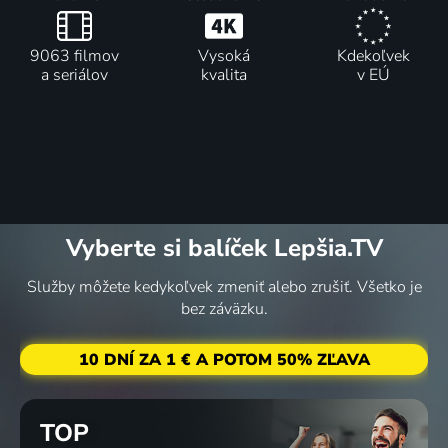
9063 filmov
Vysoká
Kdekoľvek
a seriálov
kvalita
v EÚ
Vyberte si balíček Lepšia.TV
Služby môžete kedykoľvek zmeniť alebo zrušiť. Všetko je
bez záväzku.
10 DNÍ ZA 1 € A POTOM 50% ZĽAVA
TOP