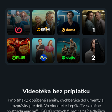
Videotéka
bez príplatku
Kino trháky, obľúbené seriály, dychberúce dokumenty aj
rozprávky pre deti. Vo videotéke Lepšia.TV sa ročne
vystrieda viac než 15 000 rôznych filmov a tisíce ďalších