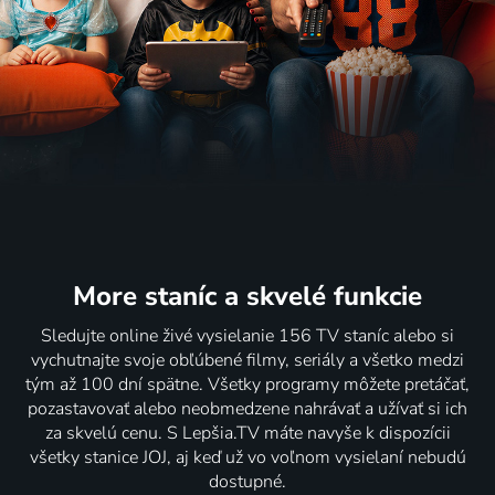
More staníc
a skvelé funkcie
Sledujte online živé vysielanie 156 TV staníc alebo si
vychutnajte svoje obľúbené filmy, seriály a všetko medzi
tým až 100 dní spätne. Všetky programy môžete pretáčať,
pozastavovať alebo neobmedzene nahrávať a užívať si ich
za skvelú cenu. S Lepšia.TV máte navyše k dispozícii
všetky stanice JOJ, aj keď už vo voľnom vysielaní nebudú
dostupné.