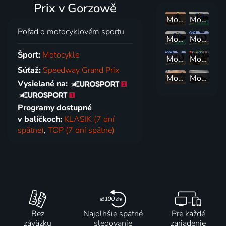
Prix v Gorzowě
Motorizmus - Plochá dráha Tipos Extraliga (Žarnovica)
Motorky: WSSP v Estorilu
Pořad o motocyklovém sportu
Motorky: WSBK v Estorilu
Motorky: WSBK v Jerezu
Šport:
Motocykle
Motorky: WSSP v Jerezu
Motokros: Motokros národů
Súťaž:
Speedway Grand Prix
Motorizmus - plochá dráha: FIM Speedway GP 2025 - FIM Speedway GP 2025 (Vojens)
Motorky: EWC All Access
Vysielané na:
Programy dostupné
v balíčkoch:
KLASIK (7 dní
spätne)
,
TOP (7 dní spätne)
Bez
Najdlhšie spätné
Pre každé
záväzku
sledovanie
zariadenie