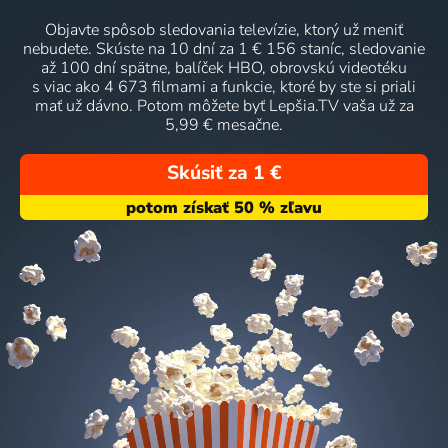
Objavte spôsob sledovania televízie, ktorý už meniť
nebudete. Skúste na 10 dní za 1 € 156 staníc, sledovanie
až 100 dní spätne, balíček HBO, obrovskú videotéku
s viac ako 4 673 filmami a funkcie, ktoré by ste si priali
mať už dávno. Potom môžete byť Lepšia.TV vaša už za
5,99 € mesačne.
Skúsiť za 1 €