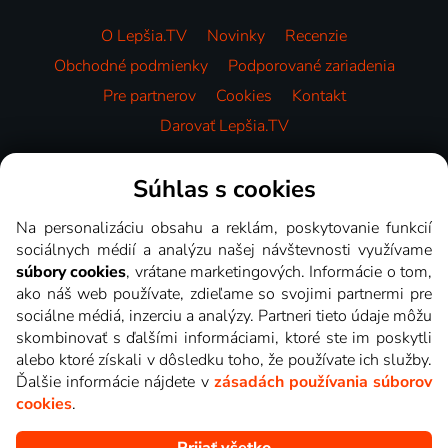
O Lepšia.TV
Novinky
Recenzie
Obchodné podmienky
Podporované zariadenia
Pre partnerov
Cookies
Kontakt
Darovať Lepšia.TV
Videotéka
Súhlas s cookies
Na personalizáciu obsahu a reklám, poskytovanie funkcií
sociálnych médií a analýzu našej návštevnosti využívame
súbory cookies
, vrátane marketingových. Informácie o tom,
ako náš web používate, zdieľame so svojimi partnermi pre
sociálne médiá, inzerciu a analýzy. Partneri tieto údaje môžu
skombinovať s ďalšími informáciami, ktoré ste im poskytli
alebo ktoré získali v dôsledku toho, že používate ich služby.
Ďalšie informácie nájdete v
zásadách používania súborov
cookies
.
Prijať všetko