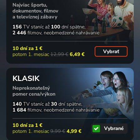
Najviac športu,
dokumentov, filmov
a televíznej zábavy
156
TV staníc
až
100
dní spätne
2 446
filmov
neobmedzené nahrávanie
10 dní za
1 €
Vybrať
potom 1. mesiac
12,99 €
6,49 €
KLASIK
Neprekonateľný
pomer cena/výkon
140
TV staníc
až
30
dní spätne
1 684
filmov
neobmedzené nahrávanie
10 dní za
1 €
Vybrané
potom 1. mesiac
9,99 €
4,99 €