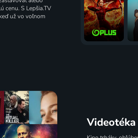
zastavovať alebo
lú cenu. S Lepšia.TV
j keď už vo voľnom
Videotéka
Kino trháky, obľúbe