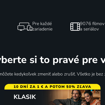
Pre každé
9076 filmov
zariadenie
a seriálov
berte si to pravé pre 
ôžete kedykoľvek zmeniť alebo zrušiť. Všetko je bez
10 DNÍ ZA 1 € A POTOM 50% ZĽAVA
KLASIK