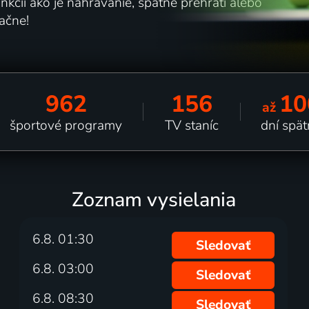
kcií ako je nahrávanie, spätné prehratí alebo
čne!
962
156
10
až
športové programy
TV staníc
dní spä
Zoznam vysielania
6.8. 01:30
Sledovať
6.8. 03:00
Sledovať
6.8. 08:30
Sledovať