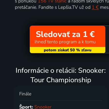
s ponukou
156 TV staníc
a radom skvelých fun
pretáčanie. Fandite s Lepšia.TV už od
1 €
mesa
Sledovať za 1 €
ihneď tento program a k tomu
Informácie o relácii: Snooker:
Tour Championship
Finále
Šport:
Snooker