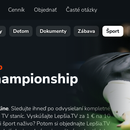
Cenník
Objednať
Časté otázky
y
Deťom
Dokumenty
Zábava
Šport
p
hampionship
line
. Sledujte ihneď po odvysielaní kompletné
TV staníc. Vyskúšajte Lepšia.TV za 1 € na 10
li šport naživo? Potom si objednajte Lepšia.TV