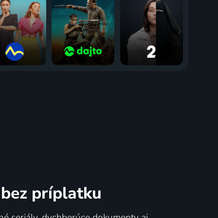
bez príplatku
né seriály, dychberúce dokumenty aj