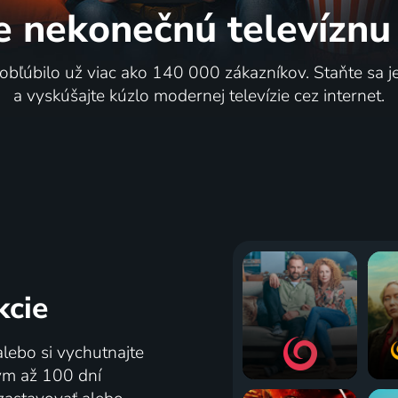
e nekonečnú
televíznu
 obľúbilo už viac ako 140 000 zákazníkov. Staňte sa 
a vyskúšajte kúzlo modernej televízie cez internet.
kcie
alebo si vychutnajte
tým až 100 dní