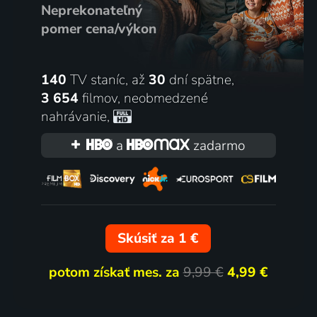
Neprekonateľný
pomer cena/výkon
140
TV staníc, až
30
dní spätne,
3 654
filmov
,
neobmedzené
nahrávanie
,
a
zadarmo
Skúsiť za 1 €
potom získať mes. za
9,99 €
4,99 €