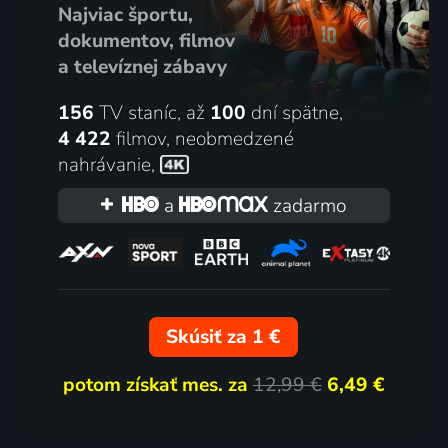
Najviac športu,
dokumentov, filmov
a televíznej zábavy
156
TV staníc, až
100
dní spätne,
4 422
filmov
,
neobmedzené
nahrávanie
,
a
zadarmo
Skúsiť za 1 €
potom získať mes. za
12,99 €
6,49 €