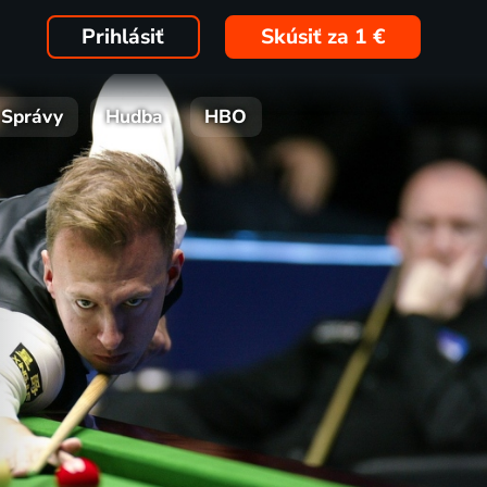
Prihlásiť
Skúsiť za 1 €
Správy
Hudba
HBO