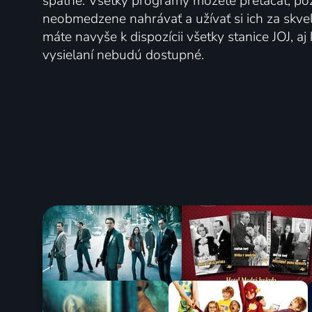
spätne. Všetky programy môžete pretáčať, po
neobmedzene nahrávať a užívať si ich za skve
máte navyše k dispozícii všetky stanice JOJ, a
vysielaní nebudú dostupné.