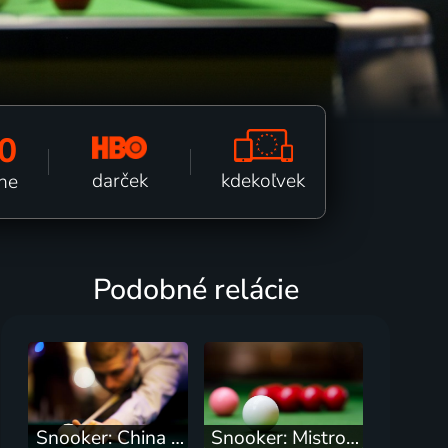
0
kdekoľvek
darček
tne
Podobné relácie
Snooker: China Open
Snooker: Mistrovství světa