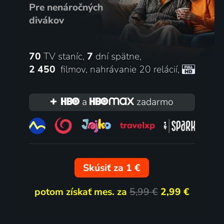
Pre nenáročných
divákov
70
TV staníc,
7
dní spätne,
2 450
filmov
,
nahrávanie 20 relácií
,
a
zadarmo
Skúsiť za 1 €
potom získať mes. za
5,99 €
2,99 €