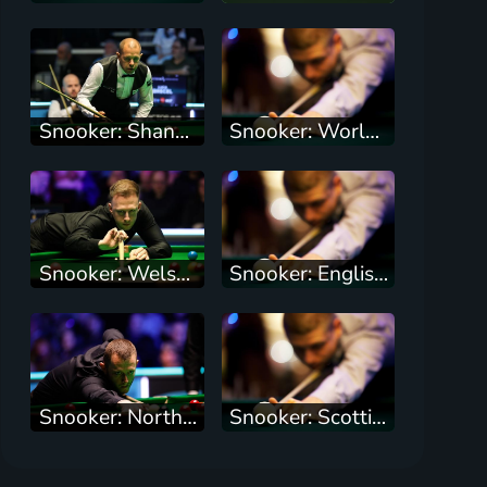
Snooker: Shanghai Masters
Snooker: World Open
Snooker: Welsh Open
Snooker: English Open
Snooker: Northern Ireland Open
Snooker: Scottish Open