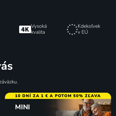
Vysoká
Kdekoľvek
kvalita
v EÚ
vás
 záväzku.
10 DNÍ ZA 1 € A POTOM 50% ZĽAVA
MINI