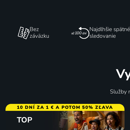
Bez
Najdlhšie spätné
záväzku
sledovanie
Vy
Služby m
10 DNÍ ZA 1 € A POTOM 50% ZĽAVA
TOP