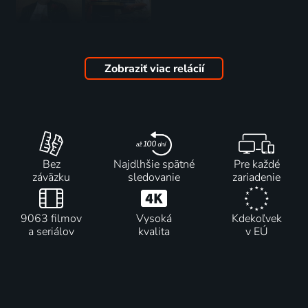
Impresário
Černá díra
ze Smyrny
2011 | Hry na pódiu
2006 | Hry na pódiu
Zobraziť viac relácií
Bez
Najdlhšie spätné
Pre každé
záväzku
sledovanie
zariadenie
9063 filmov
Vysoká
Kdekoľvek
a seriálov
kvalita
v EÚ