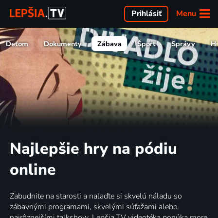
Menu
Prihlásiť
Deťom
Dokumenty
Zábava
Šport
Správy
H
Najlepšie hry na pódiu
online
Zabudnite na starosti a nalaďte si skvelú náladu so
zábavnými programami, skvelými súťažami alebo
najrôznejšími talkshow. Lepšia.TV videotéka ponúka more