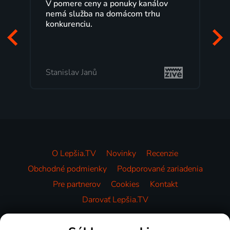
V pomere ceny a ponuky kanálov
nemá služba na domácom trhu
konkurenciu.
Stanislav Janů
O Lepšia.TV
Novinky
Recenzie
Obchodné podmienky
Podporované zariadenia
Pre partnerov
Cookies
Kontakt
Darovať Lepšia.TV
Videotéka