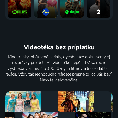
Videotéka
bez príplatku
Kino trháky, obľúbené seriály, dychberúce dokumenty aj
rozprávky pre deti. Vo videotéke Lepšia.TV sa ročne
vystrieda viac než 15 000 rôznych filmov a tisíce ďalších
relácií. Vždy tak jednoducho nájdete presne to, čo vás baví.
Navyše v slovenčine.