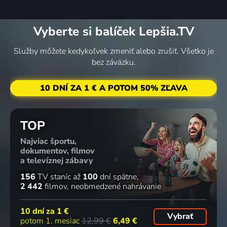
Vyberte si balíček Lepšia.TV
Služby môžete kedykoľvek zmeniť alebo zrušiť. Všetko je
bez záväzku.
10 DNÍ ZA 1 € A POTOM 50% ZĽAVA
TOP
Najviac športu,
dokumentov, filmov
a televíznej zábavy
156
TV staníc
až
100
dní spätne
2 442
filmov
neobmedzené nahrávanie
10 dní za
1 €
Vybrať
potom 1. mesiac
12,99 €
6,49 €