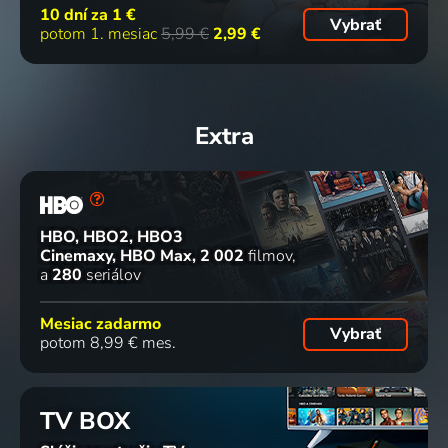
10 dní za
1 €
Vybrať
potom 1. mesiac
5,99 €
2,99 €
Extra
HBO, HBO2, HBO3
Cinemaxy, HBO Max
2 002
filmov
a
280
seriálov
Mesiac zadarmo
Vybrať
potom 8,99 € mes.
TV BOX