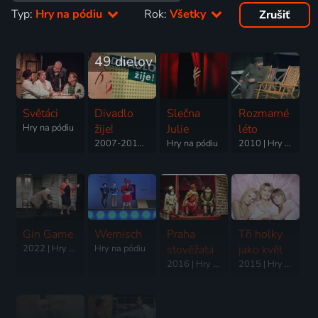
Typ:
Hry na pódiu
Rok:
Všetky
Zrušiť
49 dielov
Světáci
Divadlo
Slečna
Rozmarné
Hry na pódiu
žije!
Julie
léto
2007-2017 | Hry na pódiu
Hry na pódiu
2010 | Hry na pódiu
Gin Game
Wernisch
Praha
Tři holky
2022 | Hry na pódiu
Hry na pódiu
stověžatá
jako květ
2016 | Hry na pódiu
2015 | Hry na pódiu