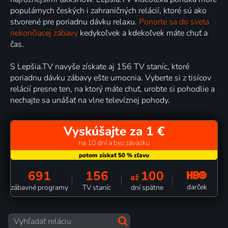
populárnych českých i zahraničných relácií, ktoré sú ako
stvorené pre poriadnu dávku relaxu.
Ponorte sa do sveta
nekončiacej zábavy
kedykoľvek a kdekoľvek máte chuť a
čas.
S Lepšia.TV navyše získate aj 156 TV staníc, ktoré
poriadnu dávku zábavy ešte umocnia. Vyberte si z tisícov
relácií presne ten, na ktorý máte chuť, urobte si pohodlie a
nechajte sa unášať na vlne televíznej pohody.
Vyskúšajte za 1 €
na 10 dní a bez záväzku
691
156
100
až
darček
zábavné programy
TV staníc
dní spätne