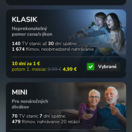
KLASIK
Neprekonateľný
pomer cena/výkon
140
TV staníc
až
30
dní spätne
1 674
filmov
neobmedzené nahrávanie
10 dní za
1 €
Vybrané
potom 1. mesiac
9,99 €
4,99 €
MINI
Pre nenáročných
divákov
70
TV staníc
7
dní spätne
479
filmov
nahrávanie 20 relácií