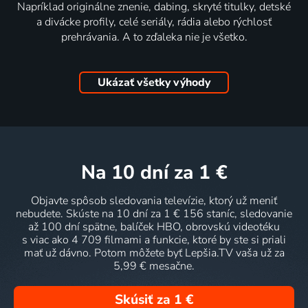
Napríklad originálne znenie, dabing, skryté titulky, detské
a divácke profily, celé seriály, rádia alebo rýchlosť
prehrávania. A to zďaleka nie je všetko.
Ukázať všetky výhody
na 10 dní
za 1 €
Objavte spôsob sledovania televízie, ktorý už meniť
nebudete. Skúste na 10 dní za 1 € 156 staníc, sledovanie
až 100 dní spätne, balíček HBO, obrovskú videotéku
s viac ako 4 709 filmami a funkcie, ktoré by ste si priali
mať už dávno. Potom môžete byť Lepšia.TV vaša už za
5,99 € mesačne.
Skúsiť za 1 €