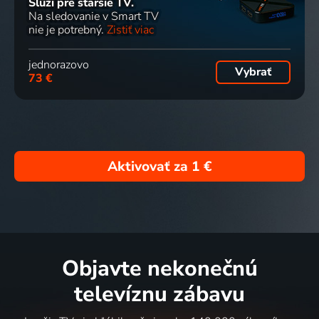
Slúži pre staršie TV.
Na sledovanie v Smart TV
nie je potrebný.
Zistiť viac
jednorazovo
Vybrať
73 €
Aktivovať za
1 €
Objavte nekonečnú
televíznu zábavu