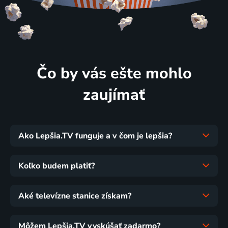
Čo by vás ešte mohlo
zaujímať
Ako Lepšia.TV funguje a v čom je lepšia?
Koľko budem platiť?
Aké televízne stanice získam?
Môžem Lepšia.TV vyskúšať zadarmo?