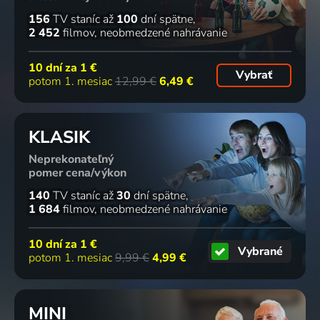
156
TV staníc
až
100
dní spätne
2 452
filmov
neobmedzené nahrávanie
10 dní za
1 €
Vybrať
potom 1. mesiac
12,99 €
6,49 €
KLASIK
Neprekonateľný
pomer cena/výkon
140
TV staníc
až
30
dní spätne
1 684
filmov
neobmedzené nahrávanie
10 dní za
1 €
Vybrané
potom 1. mesiac
9,99 €
4,99 €
MINI