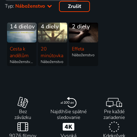
Typ:
Náboženstvo
Zrušiť
14 dielov
4 diely
2 diely
Cesta k
20
Effeta
andělům
minútovka
Náboženstvo
Náboženstvo, Talk Show
Náboženstvo
Bez
Najdlhšie spätné
Pre každé
záväzku
sledovanie
zariadenie
9076 filmov
Vysoká
Kdekoľvek