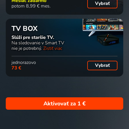
Mesiac zadarmo
Vybrať
potom 8,99 € mes.
TV BOX
Slúži pre staršie TV.
Na sledovanie v Smart TV
nie je potrebný.
Zistiť viac
jednorazovo
Vybrať
73 €
Aktivovať za
1 €