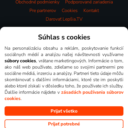
Obchodné podmienky
Podporované zariadenia
Pre partnerov
Cookies
Kontakt
Darovať Lepšia.TV
Videotéka
Súhlas s cookies
Na personalizáciu obsahu a reklám, poskytovanie funkcií
sociálnych médií a analýzu našej návštevnosti využívame
súbory cookies
, vrátane marketingových. Informácie o tom,
ako náš web používate, zdieľame so svojimi partnermi pre
sociálne médiá, inzerciu a analýzy. Partneri tieto údaje môžu
skombinovať s ďalšími informáciami, ktoré ste im poskytli
alebo ktoré získali v dôsledku toho, že používate ich služby.
Ďalšie informácie nájdete v
zásadách používania súborov
cookies
.
Prijať všetko
Copyright © goNET s.r.o. Na tomto webe sú zobrazované obrázky
z relácií TV staníc, ktoré môžete sledovať v Lepšia.TV.
Prijať potrebné