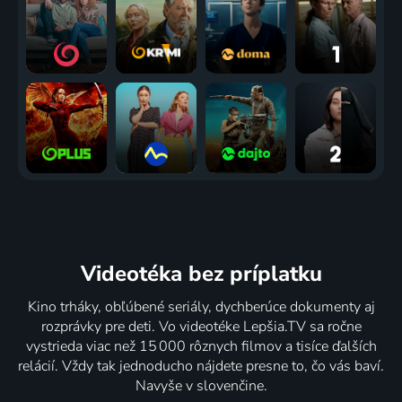
Videotéka
bez príplatku
Kino trháky, obľúbené seriály, dychberúce dokumenty aj
rozprávky pre deti. Vo videotéke Lepšia.TV sa ročne
vystrieda viac než 15 000 rôznych filmov a tisíce ďalších
relácií. Vždy tak jednoducho nájdete presne to, čo vás baví.
Navyše v slovenčine.