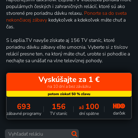
populárnych českých i zahraničných relácií, ktoré sú ako
stvorené pre poriadnu dávku relaxu.
Ponorte sa do sveta
nekončiacej zábavy
kedykoľvek a kdekoľvek máte chuť a
čas.
S Lepšia.TV navyše získate aj 156 TV staníc, ktoré
poriadnu dávku zábavy ešte umocnia. Vyberte si z tisícov
relácií presne ten, na ktorý máte chuť, urobte si pohodlie a
nechajte sa unášať na vlne televíznej pohody.
Vyskúšajte za 1 €
na 10 dní a bez záväzku
693
156
100
až
darček
zábavné programy
TV staníc
dní spätne