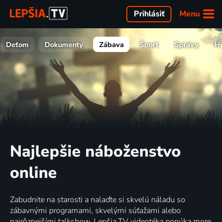
Menu
Prihlásiť
Deťom
Dokumenty
Zábava
Šport
Správy
H
Najlepšie náboženstvo
online
Zabudnite na starosti a nalaďte si skvelú náladu so
zábavnými programami, skvelými súťažami alebo
najrôznejšími talkshow. Lepšia.TV videotéka ponúka more