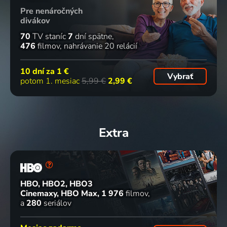
Pre nenáročných
divákov
70
TV staníc
7
dní spätne
476
filmov
nahrávanie 20 relácií
10 dní za
1 €
Vybrať
potom 1. mesiac
5,99 €
2,99 €
Extra
HBO, HBO2, HBO3
Cinemaxy, HBO Max
1 976
filmov
a
280
seriálov