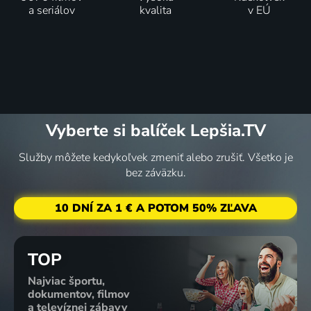
a seriálov
kvalita
v EÚ
Vyberte si balíček Lepšia.TV
Služby môžete kedykoľvek zmeniť alebo zrušiť. Všetko je
bez záväzku.
10 DNÍ ZA 1 € A POTOM 50% ZĽAVA
TOP
Najviac športu,
dokumentov, filmov
a televíznej zábavy