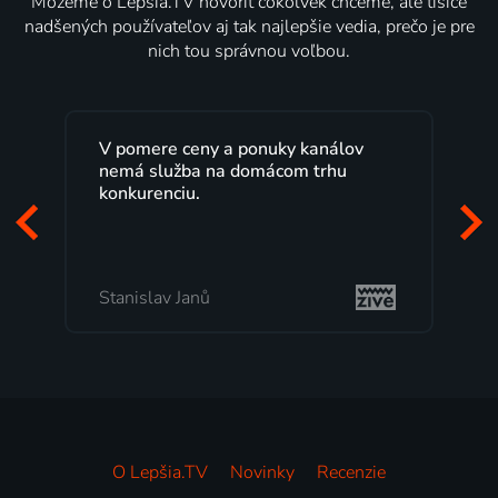
Môžeme o Lepšia.TV hovoriť čokoľvek chceme, ale tisíce
nadšených používateľov aj tak najlepšie vedia, prečo je pre
nich tou správnou voľbou.
V pomere ceny a ponuky kanálov
nemá služba na domácom trhu
konkurenciu.
Stanislav Janů
O Lepšia.TV
Novinky
Recenzie