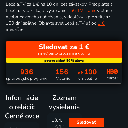
Lepšia.TV za 1 € na 10 dní bez záväzkov. Predplaťte si
Lepšia.TV a získajte vysielanie
156 TV staníc
vrátane
neobmedzeného nahrávania, videotéky a prezretie až
100 dní spätne. Objavte svet Lepšia.TV už od
1 €
mesačne!
Sledovať za 1 €
ihneď tento program a k tomu
936
156
100
až
darček
spravodajské programy
TV staníc
dní spätne
Informácie
Zoznam
o relácii:
vysielania
Černé ovce
13.4.
Sledovať
17:42