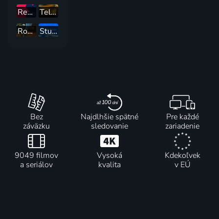
Reflex
Televizní klub neslyšících
Rozhovory 24
Studio ČT24
Bez
Najdlhšie spätné
Pre každé
záväzku
sledovanie
zariadenie
9049 filmov
Vysoká
Kdekoľvek
a seriálov
kvalita
v EÚ