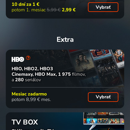
10 dní za
1 €
Vybrať
potom 1. mesiac
5,99 €
2,99 €
Extra
HBO, HBO2, HBO3
Cinemaxy, HBO Max
1 975
filmov
a
280
seriálov
Mesiac zadarmo
Vybrať
potom 8,99 € mes.
TV BOX