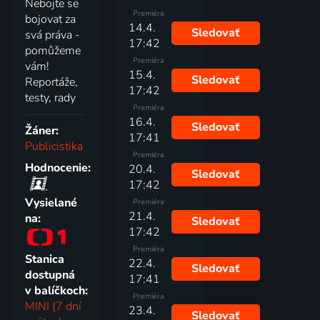
Nebojte se
Premiéra
bojovat za
14.4.
Sledovať
svá práva -
17:42
pomůžeme
Premiéra
vám!
15.4.
Sledovať
Reportáže,
17:42
testy, rady
Premiéra
16.4.
Sledovať
Žáner:
17:41
Publicistika
Premiéra
Hodnocenie:
20.4.
Sledovať
17:42
Vysielané
Premiéra
21.4.
na:
Sledovať
17:42
Premiéra
Stanica
22.4.
Sledovať
dostupná
17:41
v balíčkoch:
Premiéra
MINI (7 dní
23.4.
Sledovať