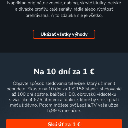
Napríklad originálne znenie, dabing, skryté titulky, detské
a divácke profily, celé seriály, rádia alebo rýchlosť
prehrávania. A to zďaleka nie je všetko.
Ukázať všetky výhody
na 10 dní
za 1 €
Objavte spôsob sledovania televízie, ktorý už meniť
nebudete. Skúste na 10 dní za 1 € 156 staníc, sledovanie
až 100 dní spätne, balíček HBO, obrovskú videotéku
s viac ako 4 676 filmami a funkcie, ktoré by ste si priali
mať už dávno. Potom môžete byť Lepšia.TV vaša už za
5,99 € mesačne.
Skúsiť za 1 €