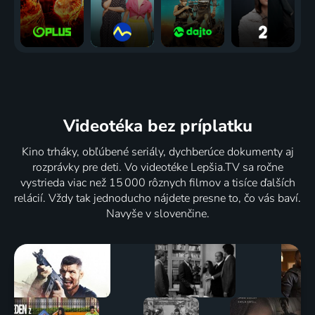
Videotéka
bez príplatku
Kino trháky, obľúbené seriály, dychberúce dokumenty aj
rozprávky pre deti. Vo videotéke Lepšia.TV sa ročne
vystrieda viac než 15 000 rôznych filmov a tisíce ďalších
relácií. Vždy tak jednoducho nájdete presne to, čo vás baví.
Navyše v slovenčine.