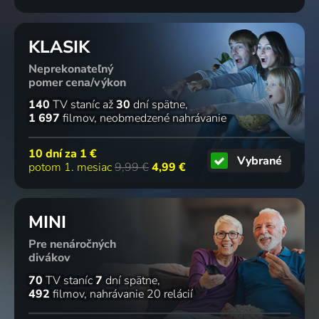
KLASIK
Neprekonateľný
pomer cena/výkon
140
TV staníc
až
30
dní spätne
1 697
filmov
neobmedzené nahrávanie
10 dní za
1 €
Vybrané
potom 1. mesiac
9,99 €
4,99 €
MINI
Pre nenáročných
divákov
70
TV staníc
7
dní spätne
492
filmov
nahrávanie 20 relácií