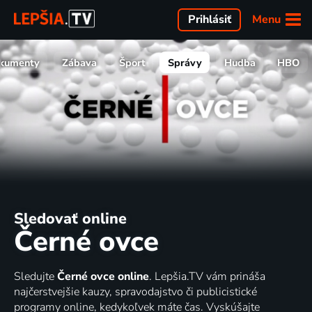
Menu
Prihlásiť
kumenty
Zábava
Šport
Správy
Hudba
HBO
Sledovať online
Černé ovce
Sledujte
Černé ovce online
. Lepšia.TV vám prináša
najčerstvejšie kauzy, spravodajstvo či publicistické
programy online, kedykoľvek máte čas. Vyskúšajte