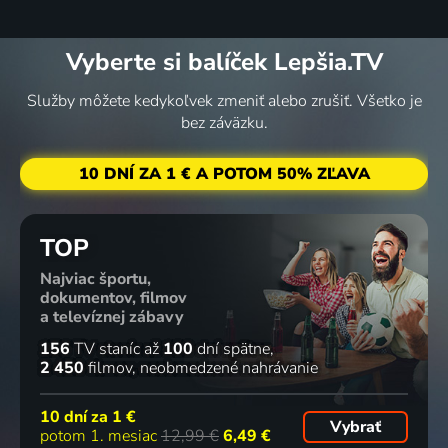
Vyberte si balíček Lepšia.TV
Služby môžete kedykoľvek zmeniť alebo zrušiť. Všetko je
bez záväzku.
10 DNÍ ZA 1 € A POTOM 50% ZĽAVA
TOP
Najviac športu,
dokumentov, filmov
a televíznej zábavy
156
TV staníc
až
100
dní spätne
2 450
filmov
neobmedzené nahrávanie
10 dní za
1 €
Vybrať
potom 1. mesiac
12,99 €
6,49 €