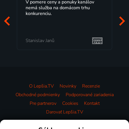
V pomere ceny a ponuky kanálov
Lep
nemá služba na domácom trhu
rok
konkurenciu.
Veľ
poz
to,
Stanislav Janů
Mi
O Lepšia.TV
Novinky
Recenzie
Obchodné podmienky
Podporované zariadenia
Pre partnerov
Cookies
Kontakt
Darovať Lepšia.TV
Videotéka