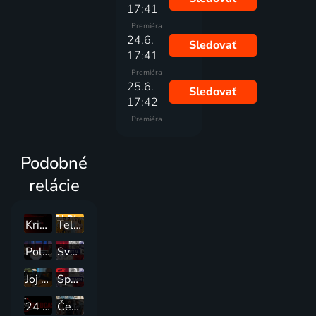
17:41
Premiéra
24.6.
Sledovať
17:41
Premiéra
25.6.
Sledovať
17:42
Premiéra
Podobné
relácie
Krimi
Teleráno
Politika24
Svet 24
Joj History
Spektrum 24
24 Podcast
Čekuj Česko