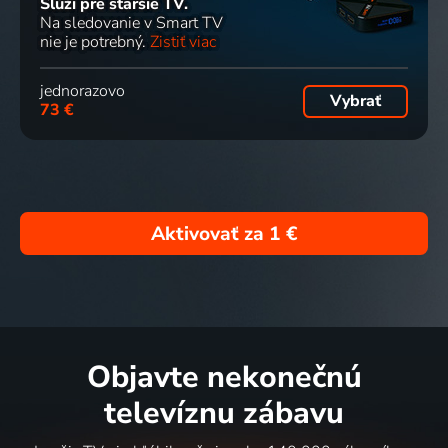
Slúži pre staršie TV.
Na sledovanie v Smart TV
nie je potrebný.
Zistiť viac
jednorazovo
Vybrať
73 €
Aktivovať za
1 €
Objavte nekonečnú
televíznu zábavu