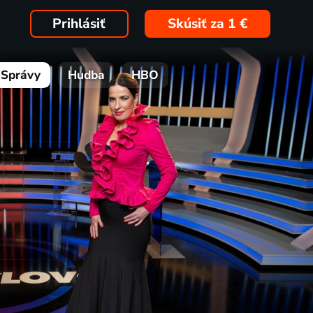
Prihlásiť
Skúsiť za 1 €
Správy
Hudba
HBO