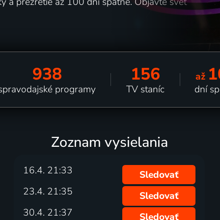
 a prezretie až 100 dní spätne. Objavte svet
938
156
1
až
spravodajské programy
TV staníc
dní s
Zoznam vysielania
16.4. 21:33
Sledovať
23.4. 21:35
Sledovať
30.4. 21:37
Sledovať