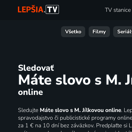
TV stanice
Všetko
Filmy
Seriál
Sledovať
Máte slovo s M. 
online
Sledujte
Máte slovo s M. Jílkovou online
. Le
spravodajstvo či publicistické programy onlin
za 1 € na 10 dní bez záväzkov. Predplaťte si L