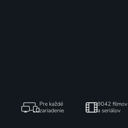
Pre každé
9042 filmov
zariadenie
a seriálov