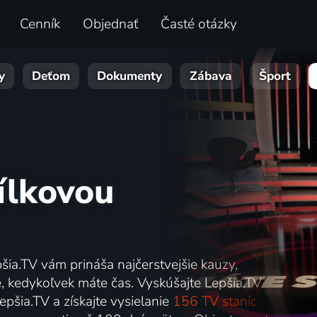
Cenník
Objednať
Časté otázky
y
Deťom
Dokumenty
Zábava
Šport
Jílkovou
pšia.TV vám prináša najčerstvejšie kauzy,
e, kedykoľvek máte čas. Vyskúšajte Lepšia.TV
epšia.TV a získajte vysielanie
156 TV staníc