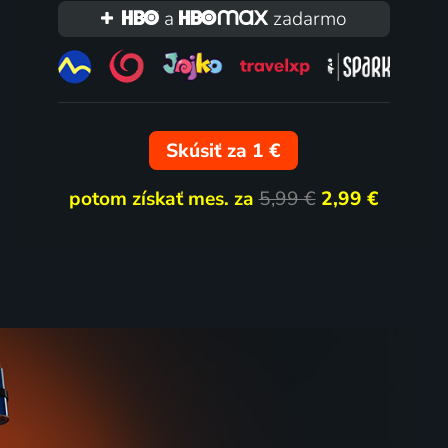
a
zadarmo
Skúsiť za 1 €
potom získať mes. za
5,99 €
2,99 €