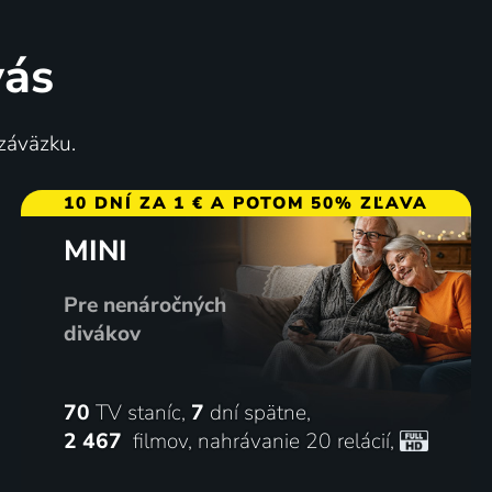
vás
 záväzku.
10 DNÍ ZA 1 € A POTOM 50% ZĽAVA
MINI
Pre nenáročných
divákov
70
TV staníc,
7
dní spätne,
2 467
filmov
,
nahrávanie 20 relácií
,