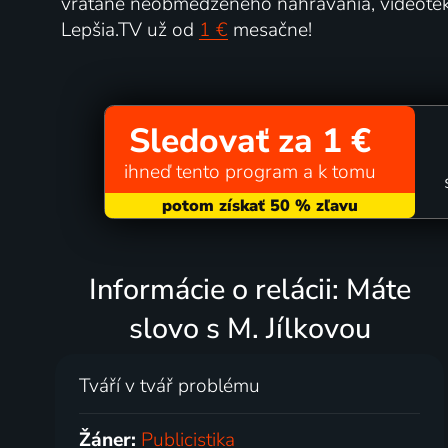
vrátane neobmedzeného nahrávania, videotéky
Lepšia.TV už od
1 €
mesačne!
Sledovať za 1 €
ihneď tento program a k tomu
Informácie o relácii: Máte
slovo s M. Jílkovou
Tváří v tvář problému
Žáner:
Publicistika