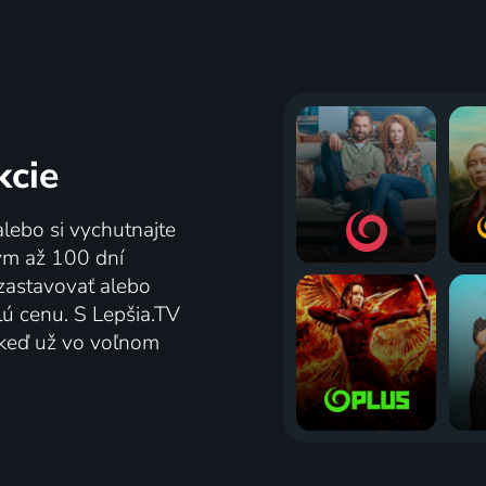
kcie
alebo si vychutnajte
tým až 100 dní
zastavovať alebo
lú cenu. S Lepšia.TV
j keď už vo voľnom