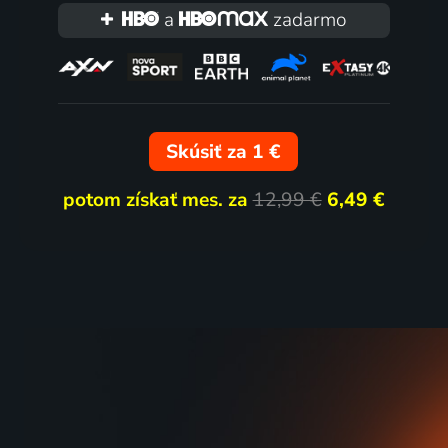
a
zadarmo
Skúsiť za 1 €
potom získať mes. za
12,99 €
6,49 €