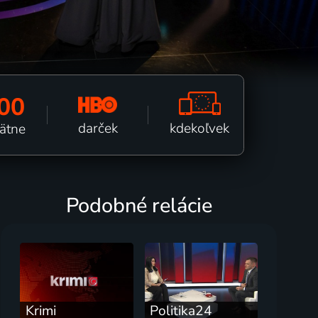
00
kdekoľvek
darček
pätne
Podobné relácie
Krimi
Politika24