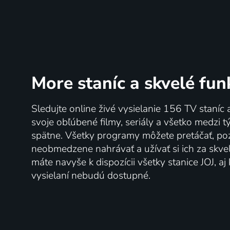
More staníc
a skvelé fun
Sledujte online živé vysielanie 156 TV staníc 
svoje obľúbené filmy, seriály a všetko medzi 
spätne. Všetky programy môžete pretáčať, po
neobmedzene nahrávať a užívať si ich za skve
máte navyše k dispozícii všetky stanice JOJ, a
vysielaní nebudú dostupné.