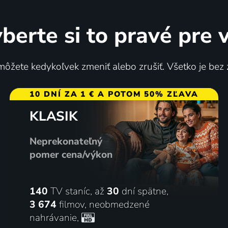
berte si to pravé pre 
ôžete kedykoľvek zmeniť alebo zrušiť. Všetko je bez
10 DNÍ ZA 1 € A POTOM 50% ZĽAVA
KLASIK
Neprekonateľný
pomer cena/výkon
140
TV staníc, až
30
dní spätne,
3 674
filmov
,
neobmedzené
nahrávanie
,