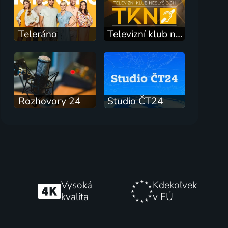
Teleráno
Televizní klub neslyšících
Rozhovory 24
Studio ČT24
Vysoká
Kdekoľvek
kvalita
v EÚ