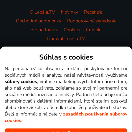
O Lepšia.TV
Novinky
Recenzie
Obchodné podmienky
Podporované zariadenia
Pre partnerov
Cookies
Kontakt
Darovať Lepšia.TV
Videotéka
Súhlas s cookies
Na personalizáciu obsahu a reklám, poskytovanie funkcií
sociálnych médií a analýzu našej návštevnosti využívame
súbory cookies
, vrátane marketingových. Informácie o tom,
ako náš web používate, zdieľame so svojimi partnermi pre
sociálne médiá, inzerciu a analýzy. Partneri tieto údaje môžu
skombinovať s ďalšími informáciami, ktoré ste im poskytli
alebo ktoré získali v dôsledku toho, že používate ich služby.
Ďalšie informácie nájdete v
zásadách používania súborov
cookies
.