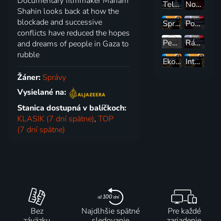
Documentary filmmaker Mariam
Televízne noviny
Noviny TV JOJ
Shahin looks back at how the
blockade and successive
Správy
Popoludnie naživo s Joj 24
conflicts have reduced the hopes
Peniaze
Ráno naživo s Joj 24
and dreams of people in Gaza to
rubble
Ekonomika :24
Interview :24
Žáner:
Správy
Vysielané na:
Stanica dostupná v balíčkoch:
KLASIK (7 dní spätne)
,
TOP
(7 dní spätne)
Bez
Najdlhšie spätné
Pre každé
záväzku
sledovanie
zariadenie