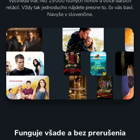
vystrieda viac než 15 000 rôznych filmov a tisíce ďalších
relácií. Vždy tak jednoducho nájdete presne to, čo vás baví.
Navyše v slovenčine.
Funguje všade a bez prerušenia