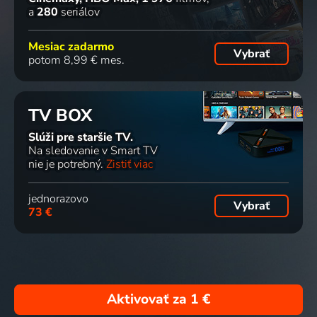
a
280
seriálov
Mesiac zadarmo
Vybrať
potom 8,99 € mes.
TV BOX
Slúži pre staršie TV.
Na sledovanie v Smart TV
nie je potrebný.
Zistiť viac
jednorazovo
Vybrať
73 €
Aktivovať za
1 €