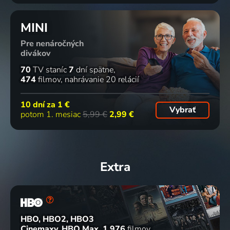
MINI
Pre nenáročných
divákov
70
TV staníc
7
dní spätne
474
filmov
nahrávanie 20 relácií
10 dní za
1 €
Vybrať
potom 1. mesiac
5,99 €
2,99 €
Extra
HBO, HBO2, HBO3
Cinemaxy, HBO Max
1 976
filmov