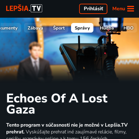
Menu
Prihlásiť
kumenty
Zábava
Šport
Správy
Hudba
HBO
Echoes Of A Lost
Gaza
Tento program v súčasnosti nie je možné v Lepšia.TV
prehrať.
Vyskúšajte prehrať iné zaujímavé relácie, filmy,
seriály, rozprávky online a k tomu 156 českých