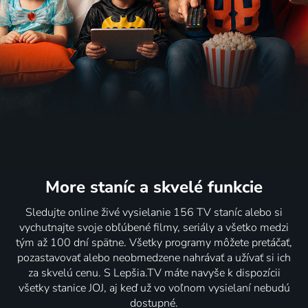
More staníc
a skvelé funkcie
Sledujte online živé vysielanie 156 TV staníc alebo si
vychutnajte svoje obľúbené filmy, seriály a všetko medzi
tým až 100 dní spätne. Všetky programy môžete pretáčať,
pozastavovať alebo neobmedzene nahrávať a užívať si ich
za skvelú cenu. S Lepšia.TV máte navyše k dispozícii
všetky stanice JOJ, aj keď už vo voľnom vysielaní nebudú
dostupné.