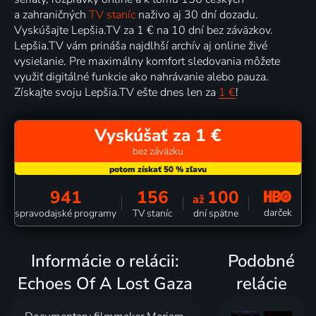
a zahraničných
TV staníc
naživo aj 30 dní dozadu.
Vyskúšajte Lepšia.TV za 1 € na 10 dní bez záväzkov.
Lepšia.TV vám prináša najdlhší archív aj online živé
vysielanie. Pre maximálny komfort sledovania môžete
využiť digitálné funkcie ako nahrávanie alebo pauza.
Získajte svoju Lepšia.TV ešte dnes len za
1 €
!
Vyskúšať za 1 €
bez záväzku
941
156
100
až
darček
spravodajské programy
TV staníc
dní spätne
Informácie o relácii:
Podobné
Echoes Of A Lost Gaza
relácie