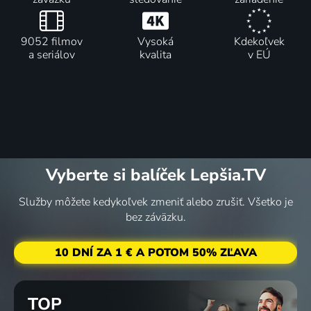
9052 filmov
Vysoká
Kdekoľvek
a seriálov
kvalita
v EÚ
Vyberte si balíček Lepšia.TV
Služby môžete kedykoľvek zmeniť alebo zrušiť. Všetko je
bez záväzku.
10 DNÍ ZA 1 € A POTOM 50% ZĽAVA
TOP