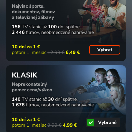
Najviac športu,
dokumentov, filmov
a televíznej zábavy
156
TV staníc
až
100
dní spätne
2 446
filmov
neobmedzené nahrávanie
10 dní za
1 €
Vybrať
potom 1. mesiac
12,99 €
6,49 €
KLASIK
Neprekonateľný
pomer cena/výkon
140
TV staníc
až
30
dní spätne
1 678
filmov
neobmedzené nahrávanie
10 dní za
1 €
Vybrané
potom 1. mesiac
9,99 €
4,99 €