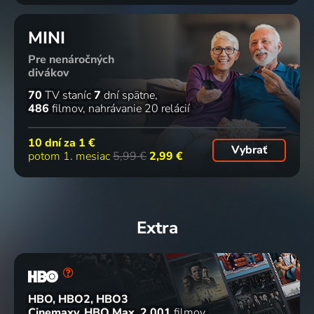
MINI
Pre nenáročných
divákov
70
TV staníc
7
dní spätne
486
filmov
nahrávanie 20 relácií
10 dní za
1 €
Vybrať
potom 1. mesiac
5,99 €
2,99 €
Extra
HBO, HBO2, HBO3
Cinemaxy, HBO Max
2 001
filmov