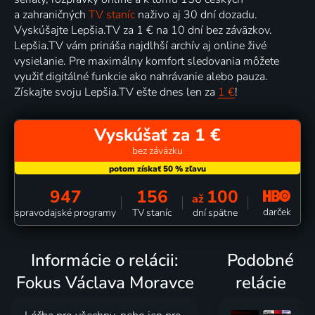
a zahraničných
TV staníc
naživo aj 30 dní dozadu.
Vyskúšajte Lepšia.TV za 1 € na 10 dní bez záväzkov.
Lepšia.TV vám prináša najdlhší archív aj online živé
vysielanie. Pre maximálny komfort sledovania môžete
využiť digitálné funkcie ako nahrávanie alebo pauza.
Získajte svoju Lepšia.TV ešte dnes len za
1 €
!
Vyskúšať za 1 €
bez záväzku
947
156
100
až
darček
spravodajské programy
TV staníc
dní spätne
Informácie o relácii:
Podobné
Fokus Václava Moravce
relácie