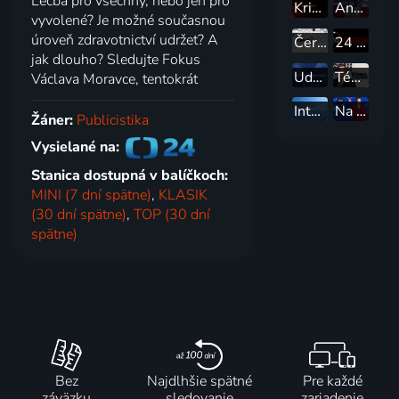
Léčba pro všechny, nebo jen pro
Krimi
Analýzy 24
vyvolené? Je možné současnou
úroveň zdravotnictví udržet? A
Černé ovce
24 Podcast
jak dlouho? Sledujte Fokus
Události, komentáře
Téma
Václava Moravce, tentokrát
Interview ČT24
Na vaší straně
Žáner:
Publicistika
Vysielané na:
Stanica dostupná v balíčkoch:
MINI (7 dní spätne)
,
KLASIK
(30 dní spätne)
,
TOP (30 dní
spätne)
Bez
Najdlhšie spätné
Pre každé
záväzku
sledovanie
zariadenie