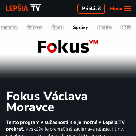
Menu
Prihlásiť
kumenty
Zábava
Šport
Správy
Hudba
HBO
Fokus Václava
Moravce
Tento program v súčasnosti nie je možné v Lepšia.TV
prehrať.
Vyskúšajte prehrať iné zaujímavé relácie, filmy,
seriály, rozprávky online a k tomu 156 českých