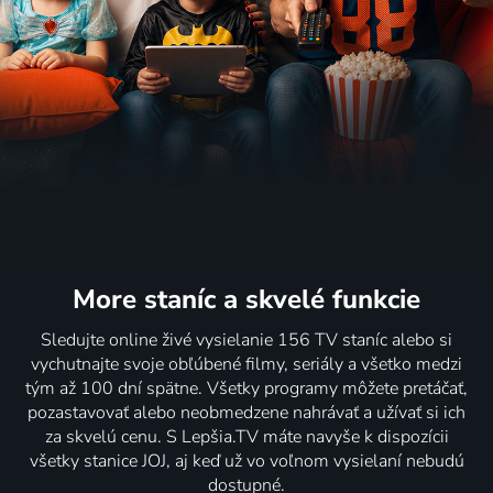
More staníc
a skvelé funkcie
Sledujte online živé vysielanie 156 TV staníc alebo si
vychutnajte svoje obľúbené filmy, seriály a všetko medzi
tým až 100 dní spätne. Všetky programy môžete pretáčať,
pozastavovať alebo neobmedzene nahrávať a užívať si ich
za skvelú cenu. S Lepšia.TV máte navyše k dispozícii
všetky stanice JOJ, aj keď už vo voľnom vysielaní nebudú
dostupné.