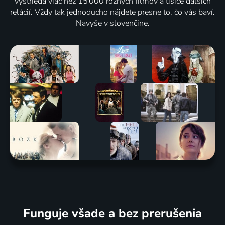
vystrieda viac než 15 000 rôznych filmov a tisíce ďalších
relácií. Vždy tak jednoducho nájdete presne to, čo vás baví.
Navyše v slovenčine.
Funguje všade a bez prerušenia