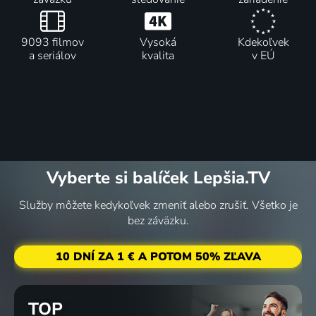
9093 filmov
Vysoká
Kdekoľvek
a seriálov
kvalita
v EÚ
Vyberte si balíček Lepšia.TV
Služby môžete kedykoľvek zmeniť alebo zrušiť. Všetko je
bez záväzku.
10 DNÍ ZA 1 € A POTOM 50% ZĽAVA
TOP