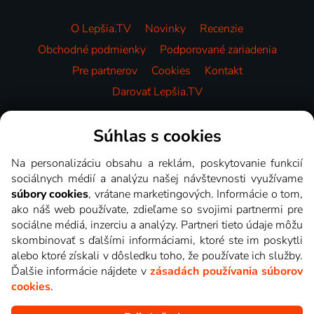
O Lepšia.TV
Novinky
Recenzie
Obchodné podmienky
Podporované zariadenia
Pre partnerov
Cookies
Kontakt
Darovať Lepšia.TV
Videotéka
Súhlas s cookies
Na personalizáciu obsahu a reklám, poskytovanie funkcií
sociálnych médií a analýzu našej návštevnosti využívame
súbory cookies
, vrátane marketingových. Informácie o tom,
ako náš web používate, zdieľame so svojimi partnermi pre
sociálne médiá, inzerciu a analýzy. Partneri tieto údaje môžu
skombinovať s ďalšími informáciami, ktoré ste im poskytli
alebo ktoré získali v dôsledku toho, že používate ich služby.
Ďalšie informácie nájdete v
zásadách používania súborov
cookies
.