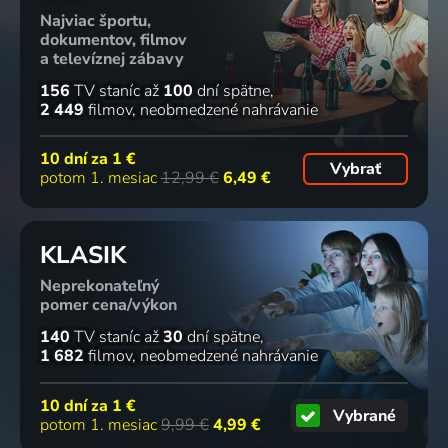
Najviac športu,
dokumentov, filmov
a televíznej zábavy
156
TV staníc
až
100
dní spätne
2 449
filmov
neobmedzené nahrávanie
10 dní za
1 €
Vybrať
potom 1. mesiac
12,99 €
6,49 €
KLASIK
Neprekonateľný
pomer cena/výkon
140
TV staníc
až
30
dní spätne
1 682
filmov
neobmedzené nahrávanie
10 dní za
1 €
Vybrané
potom 1. mesiac
9,99 €
4,99 €