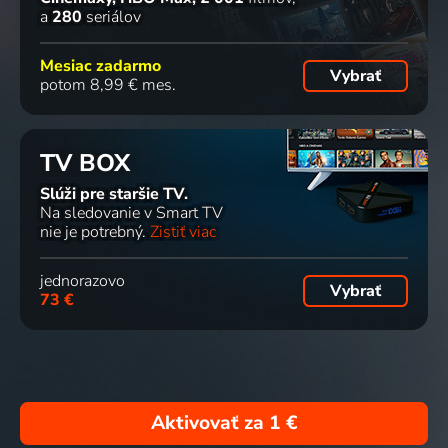
a
280
seriálov
Mesiac zadarmo
Vybrať
potom 8,99 € mes.
TV BOX
Slúži pre staršie TV.
Na sledovanie v Smart TV
nie je potrebný.
Zistiť viac
jednorazovo
Vybrať
73 €
Aktivovať za
1 €