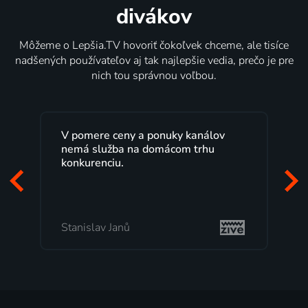
divákov
Môžeme o Lepšia.TV hovoriť čokoľvek chceme, ale tisíce
nadšených používateľov aj tak najlepšie vedia, prečo je pre
nich tou správnou voľbou.
Lepšia.TV sledujem už niekoľko
rokov s maximálnou spokojnosťou.
Veľký výber programov a možnosť
pozerať, kedy sa mi hodí, je presne
to, čo mi vyhovuje.
Milada Tomešová