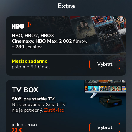
Extra
HBO, HBO2, HBO3
Cinemaxy, HBO Max
2 002
filmov
a
280
seriálov
Mesiac zadarmo
Vybrať
potom 8,99 € mes.
TV BOX
Slúži pre staršie TV.
Na sledovanie v Smart TV
nie je potrebný.
Zistiť viac
jednorazovo
Vybrať
73 €