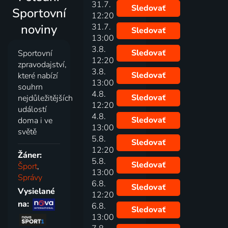
31.7.
Sledovať
Sportovní
12:20
noviny
31.7.
Sledovať
13:00
3.8.
Sledovať
Sportovní
12:20
zpravodajství,
3.8.
Sledovať
které nabízí
13:00
souhrn
4.8.
Sledovať
nejdůležitějších
12:20
událostí
4.8.
Sledovať
doma i ve
13:00
světě
5.8.
Sledovať
12:20
Žáner:
5.8.
Sledovať
Šport
,
13:00
Správy
6.8.
Sledovať
Vysielané
12:20
na:
6.8.
Sledovať
13:00