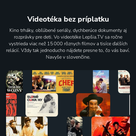
Videotéka
bez príplatku
Kino trháky, obľúbené seriály, dychberúce dokumenty aj
rozprávky pre deti. Vo videotéke Lepšia.TV sa ročne
vystrieda viac než 15 000 rôznych filmov a tisíce ďalších
relácií. Vždy tak jednoducho nájdete presne to, čo vás baví.
Navyše v slovenčine.