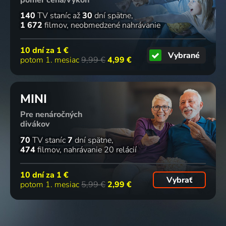
140
TV staníc
až
30
dní spätne
1 672
filmov
neobmedzené nahrávanie
10 dní za
1 €
Vybrané
potom 1. mesiac
9,99 €
4,99 €
MINI
Pre nenáročných
divákov
70
TV staníc
7
dní spätne
474
filmov
nahrávanie 20 relácií
10 dní za
1 €
Vybrať
potom 1. mesiac
5,99 €
2,99 €