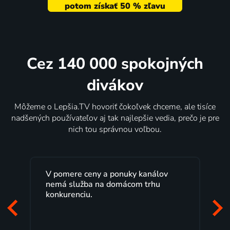
Cez 140 000 spokojných
divákov
Môžeme o Lepšia.TV hovoriť čokoľvek chceme, ale tisíce
nadšených používateľov aj tak najlepšie vedia, prečo je pre
nich tou správnou voľbou.
V pomere ceny a ponuky kanálov
Lepšia.
nemá služba na domácom trhu
rokov s
konkurenciu.
Veľký v
pozerať,
to, čo m