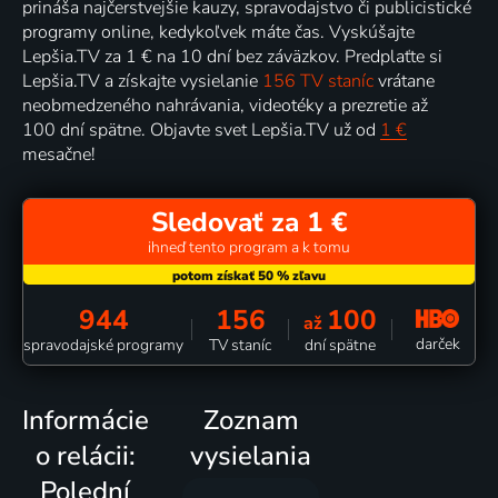
prináša najčerstvejšie kauzy, spravodajstvo či publicistické
programy online, kedykoľvek máte čas. Vyskúšajte
Lepšia.TV za 1 € na 10 dní bez záväzkov. Predplaťte si
Lepšia.TV a získajte vysielanie
156 TV staníc
vrátane
neobmedzeného nahrávania, videotéky a prezretie až
100 dní spätne. Objavte svet Lepšia.TV už od
1 €
mesačne!
Sledovať za 1 €
ihneď tento program a k tomu
944
156
100
až
darček
spravodajské programy
TV staníc
dní spätne
Informácie
Zoznam
o relácii:
vysielania
Polední