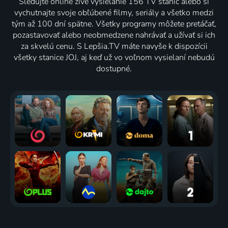
Sledujte online živé vysielanie 156 TV staníc alebo si
vychutnajte svoje obľúbené filmy, seriály a všetko medzi
tým až 100 dní spätne. Všetky programy môžete pretáčať,
pozastavovať alebo neobmedzene nahrávať a užívať si ich
za skvelú cenu. S Lepšia.TV máte navyše k dispozícii
všetky stanice JOJ, aj keď už vo voľnom vysielaní nebudú
dostupné.