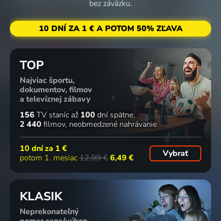
bez záväzku.
10 DNÍ ZA 1 € A POTOM 50% ZĽAVA
TOP
Najviac športu,
dokumentov, filmov
a televíznej zábavy
156
TV staníc
až
100
dní spätne
2 440
filmov
neobmedzené nahrávanie
10 dní za
1 €
Vybrať
potom 1. mesiac
12,99 €
6,49 €
KLASIK
Neprekonateľný
pomer cena/výkon