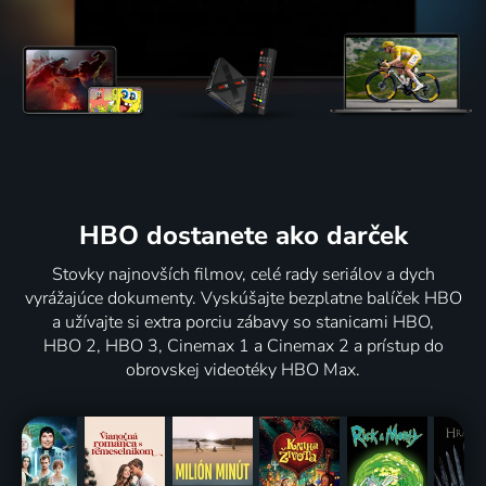
HBO dostanete ako darček
Stovky najnovších filmov, celé rady seriálov a dych
vyrážajúce dokumenty. Vyskúšajte bezplatne balíček HBO
a užívajte si extra porciu zábavy so stanicami HBO,
HBO 2, HBO 3, Cinemax 1 a Cinemax 2 a prístup do
obrovskej videotéky HBO Max.