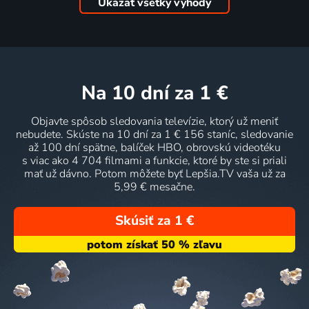
Ukázať všetky výhody
na 10 dní
za 1 €
Objavte spôsob sledovania televízie, ktorý už meniť
nebudete. Skúste na 10 dní za 1 € 156 staníc, sledovanie
až 100 dní spätne, balíček HBO, obrovskú videotéku
s viac ako 4 704 filmami a funkcie, ktoré by ste si priali
mať už dávno. Potom môžete byť Lepšia.TV vaša už za
5,99 € mesačne.
Skúsiť za 1 €