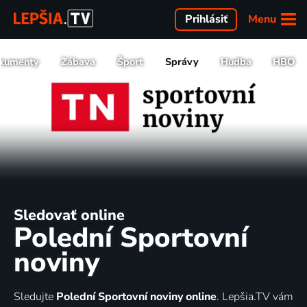
Menu
Prihlásiť
kumenty
Zábava
Šport
Správy
Hudba
HBO
Sledovať online
Polední Sportovní
noviny
Sledujte
Polední Sportovní noviny online
. Lepšia.TV vám