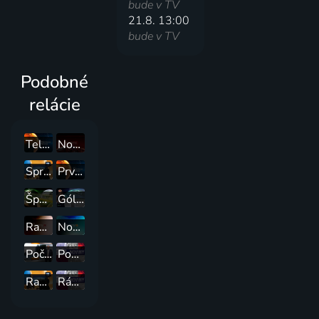
bude v TV
21.8. 13:00
bude v TV
Podobné
relácie
Televízne noviny
Noviny TV JOJ
Správy
Prvé televízne noviny
Športové noviny
Góly - body - sekundy
Ranné noviny
Noviny o 12:00
Počasie
Popoludnie naživo s Joj 24
Ranné správy
Ráno naživo s Joj 24