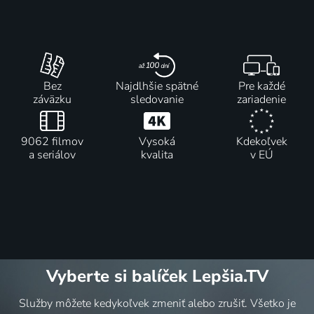
Bez
Najdlhšie spätné
Pre každé
záväzku
sledovanie
zariadenie
9062 filmov
Vysoká
Kdekoľvek
a seriálov
kvalita
v EÚ
Vyberte si balíček Lepšia.TV
Služby môžete kedykoľvek zmeniť alebo zrušiť. Všetko je