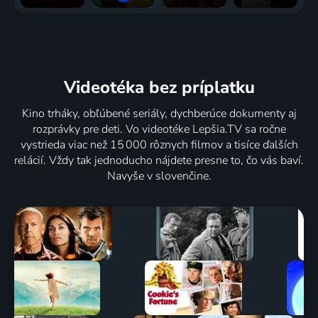
Videotéka
bez príplatku
Kino trháky, obľúbené seriály, dychberúce dokumenty aj
rozprávky pre deti. Vo videotéke Lepšia.TV sa ročne
vystrieda viac než 15 000 rôznych filmov a tisíce ďalších
relácií. Vždy tak jednoducho nájdete presne to, čo vás baví.
Navyše v slovenčine.