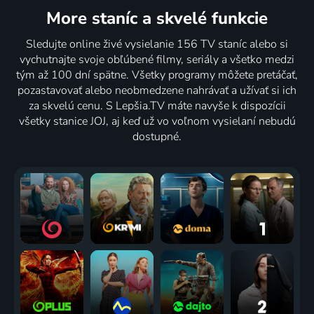
More staníc
a skvelé funkcie
Sledujte online živé vysielanie 156 TV staníc alebo si
vychutnajte svoje obľúbené filmy, seriály a všetko medzi
tým až 100 dní spätne. Všetky programy môžete pretáčať,
pozastavovať alebo neobmedzene nahrávať a užívať si ich
za skvelú cenu. S Lepšia.TV máte navyše k dispozícii
všetky stanice JOJ, aj keď už vo voľnom vysielaní nebudú
dostupné.