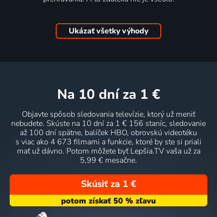
Ukázať všetky výhody
na 10 dní
za 1 €
Objavte spôsob sledovania televízie, ktorý už meniť
nebudete. Skúste na 10 dní za 1 € 156 staníc, sledovanie
až 100 dní spätne, balíček HBO, obrovskú videotéku
s viac ako 4 673 filmami a funkcie, ktoré by ste si priali
mať už dávno. Potom môžete byť Lepšia.TV vaša už za
5,99 € mesačne.
Skúsiť za 1 €