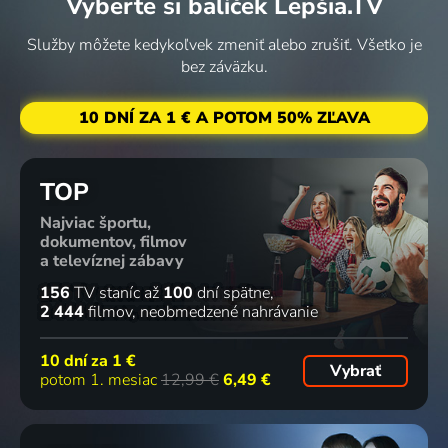
Vyberte si balíček Lepšia.TV
Služby môžete kedykoľvek zmeniť alebo zrušiť. Všetko je
bez záväzku.
10 DNÍ ZA 1 € A POTOM 50% ZĽAVA
TOP
Najviac športu,
dokumentov, filmov
a televíznej zábavy
156
TV staníc
až
100
dní spätne
2 444
filmov
neobmedzené nahrávanie
10 dní za
1 €
Vybrať
potom 1. mesiac
12,99 €
6,49 €