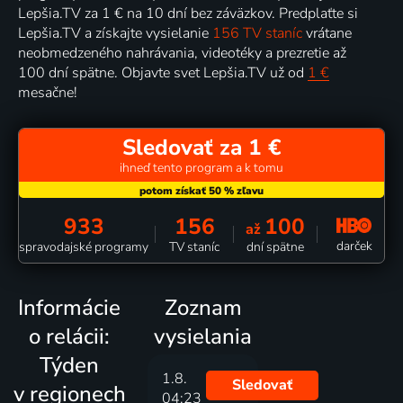
Lepšia.TV za 1 € na 10 dní bez záväzkov. Predplaťte si
Lepšia.TV a získajte vysielanie
156 TV staníc
vrátane
neobmedzeného nahrávania, videotéky a prezretie až
100 dní spätne. Objavte svet Lepšia.TV už od
1 €
mesačne!
Sledovať za 1 €
ihneď tento program a k tomu
933
156
100
až
darček
spravodajské programy
TV staníc
dní spätne
Informácie
Zoznam
o relácii:
vysielania
Týden
1.8.
Sledovať
v regionech
04:23