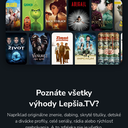
Poznáte všetky
výhody Lepšia.TV?
Napríklad originálne znenie, dabing, skryté titulky, detské
a divácke profily, celé seriály, rádia alebo rýchlosť
prehrávania. A to zďaleka nie je všetko.