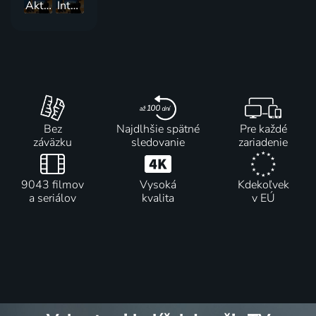
Aktuálne :24
Interview :24
Bez
Najdlhšie spätné
Pre každé
záväzku
sledovanie
zariadenie
9043 filmov
Vysoká
Kdekoľvek
a seriálov
kvalita
v EÚ