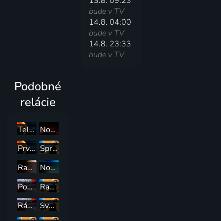
13.8. 09:23
bude v TV
14.8. 04:00
bude v TV
14.8. 23:33
bude v TV
Podobné
relácie
Televízne noviny
Noviny TV JOJ
Prvé televízne noviny
Správy
Ranné noviny
Noviny o 12:00
Popoludnie naživo s Joj 24
Ranné správy
Ráno naživo s Joj 24
Svet :24