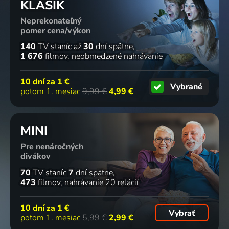
KLASIK
Neprekonateľný
pomer cena/výkon
140
TV staníc
až
30
dní spätne
1 676
filmov
neobmedzené nahrávanie
10 dní za
1 €
Vybrané
potom 1. mesiac
9,99 €
4,99 €
MINI
Pre nenáročných
divákov
70
TV staníc
7
dní spätne
473
filmov
nahrávanie 20 relácií
10 dní za
1 €
Vybrať
potom 1. mesiac
5,99 €
2,99 €