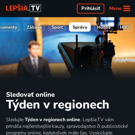
Menu
Prihlásiť
kumenty
Zábava
Šport
Správy
Hudba
HBO
Sledovať online
Týden v regionech
Sledujte
Týden v regionech online
. Lepšia.TV vám
prináša najčerstvejšie kauzy, spravodajstvo či publicistické
programy online, kedykoľvek máte čas. Vyskúšajte