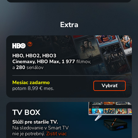
Extra
HBO, HBO2, HBO3
Cinemaxy, HBO Max
1 977
filmov
a
280
seriálov
Mesiac zadarmo
Vybrať
potom 8,99 € mes.
TV BOX
Slúži pre staršie TV.
Na sledovanie v Smart TV
nie je potrebný.
Zistiť viac