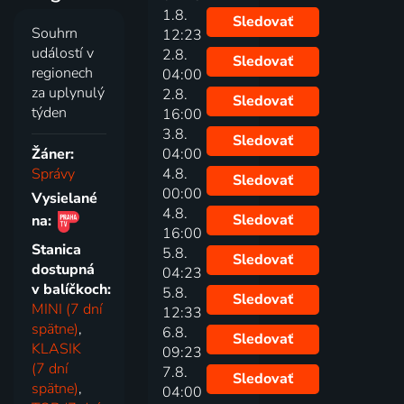
1.8.
Sledovať
Souhrn
12:23
událostí v
2.8.
Sledovať
regionech
04:00
za uplynulý
2.8.
Sledovať
týden
16:00
3.8.
Sledovať
Žáner:
04:00
Správy
4.8.
Sledovať
00:00
Vysielané
4.8.
Sledovať
na:
16:00
Stanica
5.8.
Sledovať
dostupná
04:23
v balíčkoch:
5.8.
Sledovať
MINI (7 dní
12:33
spätne)
,
6.8.
Sledovať
KLASIK
09:23
(7 dní
7.8.
Sledovať
spätne)
,
04:00