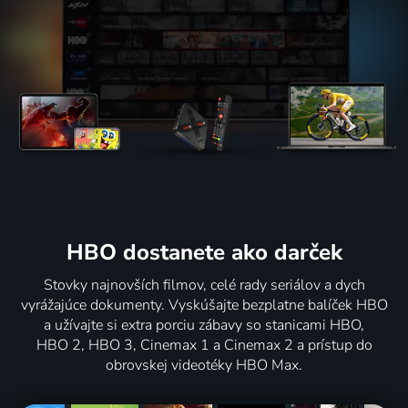
HBO dostanete ako darček
Stovky najnovších filmov, celé rady seriálov a dych
vyrážajúce dokumenty. Vyskúšajte bezplatne balíček HBO
a užívajte si extra porciu zábavy so stanicami HBO,
HBO 2, HBO 3, Cinemax 1 a Cinemax 2 a prístup do
obrovskej videotéky HBO Max.