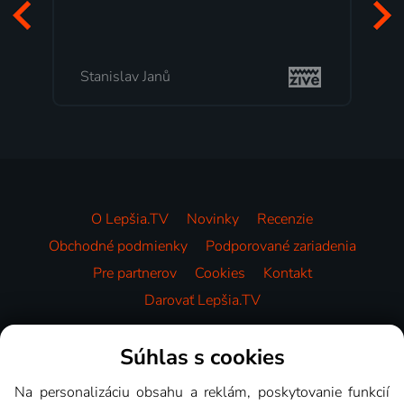
Stanislav Janů
O Lepšia.TV
Novinky
Recenzie
Obchodné podmienky
Podporované zariadenia
Pre partnerov
Cookies
Kontakt
Darovať Lepšia.TV
Videotéka
Súhlas s cookies
Na personalizáciu obsahu a reklám, poskytovanie funkcií