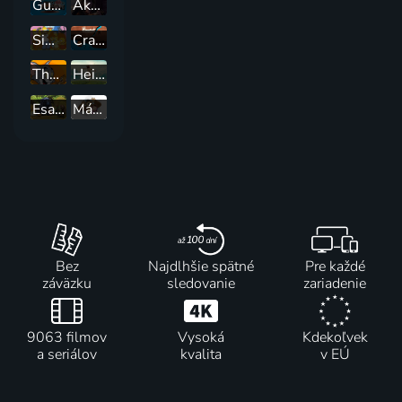
Gumballův úžasný svět
Ako vycvičiť draka: Cesta do neznáma
Simpsonovci
Cracké: Rodinné trampoty
The Tom and Jerry Show
Heidi, děvčátko z hor
Esa z pralesa
Máša a medveď
Bez
Najdlhšie spätné
Pre každé
záväzku
sledovanie
zariadenie
9063 filmov
Vysoká
Kdekoľvek
a seriálov
kvalita
v EÚ