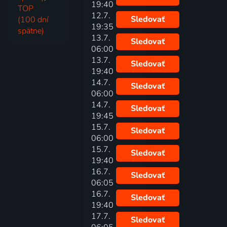
19:40
TOP
12.7.
Sledovať
(100 dní
19:35
spätne)
13.7.
Sledovať
06:00
13.7.
Sledovať
19:40
14.7.
Sledovať
06:00
14.7.
Sledovať
19:45
15.7.
Sledovať
06:00
15.7.
Sledovať
19:40
16.7.
Sledovať
06:05
16.7.
Sledovať
19:40
17.7.
Sledovať