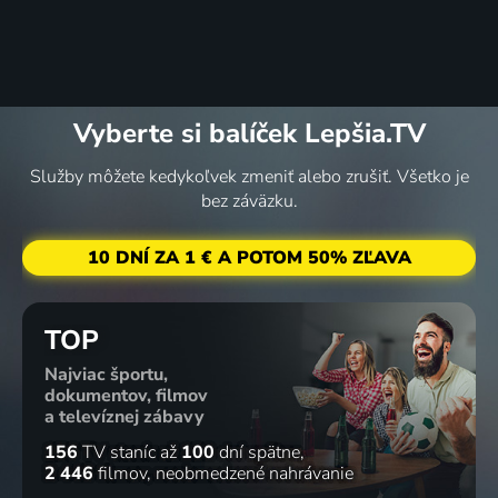
Vyberte si balíček Lepšia.TV
Služby môžete kedykoľvek zmeniť alebo zrušiť. Všetko je
bez záväzku.
10 DNÍ ZA 1 € A POTOM 50% ZĽAVA
TOP
Najviac športu,
dokumentov, filmov
a televíznej zábavy
156
TV staníc
až
100
dní spätne
2 446
filmov
neobmedzené nahrávanie