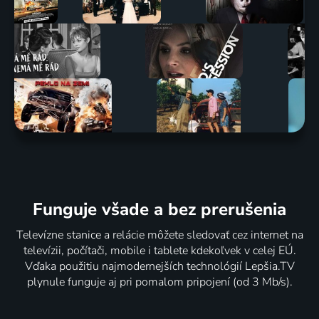
Funguje všade a bez prerušenia
Televízne stanice a relácie môžete sledovať cez internet na
televízii, počítači, mobile i tablete kdekoľvek v celej EÚ.
Vďaka použitiu najmodernejších technológií Lepšia.TV
plynule funguje aj pri pomalom pripojení (od 3 Mb/s).