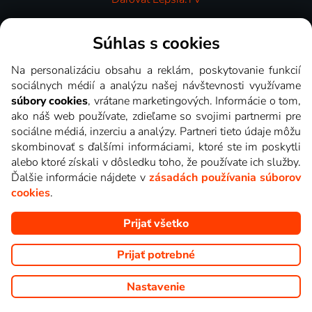
Videotéka
Súhlas s cookies
Na personalizáciu obsahu a reklám, poskytovanie funkcií
sociálnych médií a analýzu našej návštevnosti využívame
súbory cookies
, vrátane marketingových. Informácie o tom,
ako náš web používate, zdieľame so svojimi partnermi pre
sociálne médiá, inzerciu a analýzy. Partneri tieto údaje môžu
skombinovať s ďalšími informáciami, ktoré ste im poskytli
alebo ktoré získali v dôsledku toho, že používate ich služby.
Ďalšie informácie nájdete v
zásadách používania súborov
cookies
.
Prijať všetko
Copyright © goNET s.r.o. Na tomto webe sú zobrazované obrázky
z relácií TV staníc, ktoré môžete sledovať v Lepšia.TV.
Prijať potrebné
Nastavenie