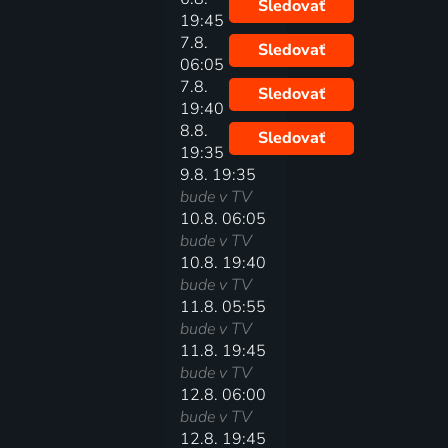
Sledovať
19:45
7.8.
Sledovať
06:05
7.8.
Sledovať
19:40
8.8.
Sledovať
19:35
9.8. 19:35
bude v TV
10.8. 06:05
bude v TV
10.8. 19:40
bude v TV
11.8. 05:55
bude v TV
11.8. 19:45
bude v TV
12.8. 06:00
bude v TV
12.8. 19:45