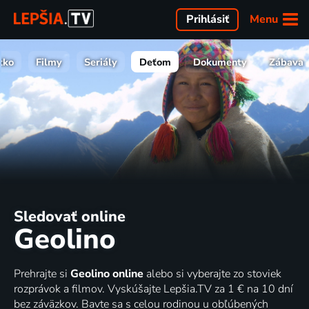
Menu
Prihlásiť
tko
Filmy
Seriály
Deťom
Dokumenty
Zábava
Sledovať online
Geolino
Prehrajte si
Geolino online
alebo si vyberajte zo stoviek
rozprávok a filmov. Vyskúšajte Lepšia.TV za 1 € na 10 dní
bez záväzkov. Bavte sa s celou rodinou u obľúbených