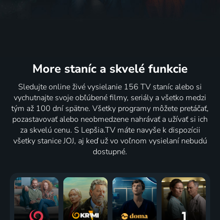
More staníc
a skvelé funkcie
Sledujte online živé vysielanie 156 TV staníc alebo si
vychutnajte svoje obľúbené filmy, seriály a všetko medzi
tým až 100 dní spätne. Všetky programy môžete pretáčať,
pozastavovať alebo neobmedzene nahrávať a užívať si ich
za skvelú cenu. S Lepšia.TV máte navyše k dispozícii
všetky stanice JOJ, aj keď už vo voľnom vysielaní nebudú
dostupné.