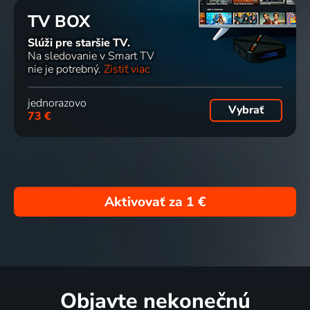
TV BOX
Slúži pre staršie TV.
Na sledovanie v Smart TV
nie je potrebný.
Zistiť viac
jednorazovo
Vybrať
73 €
Aktivovať za
1 €
Objavte nekonečnú