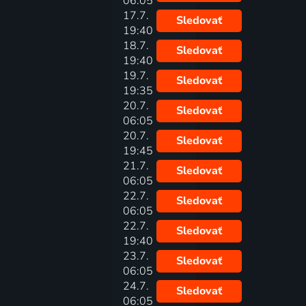
06:05
17.7.
Sledovať
19:40
18.7.
Sledovať
19:40
19.7.
Sledovať
19:35
20.7.
Sledovať
06:05
20.7.
Sledovať
19:45
21.7.
Sledovať
06:05
22.7.
Sledovať
06:05
22.7.
Sledovať
19:40
23.7.
Sledovať
06:05
24.7.
Sledovať
06:05