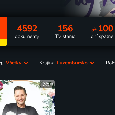
4592
156
100
až
dokumenty
TV staníc
dní spätne
yp:
Všetky
Krajina:
Luxembursko
Rok
65
%