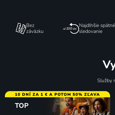
Bez
Najdlhšie spätné
záväzku
sledovanie
Vy
Služby m
10 DNÍ ZA 1 € A POTOM 50% ZĽAVA
TOP