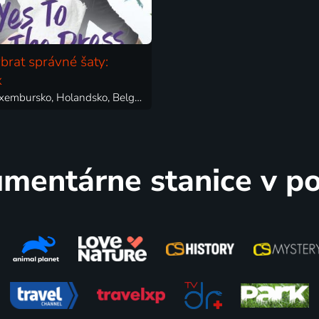
ybrat správné šaty:
x
2016 | Luxembursko, Holandsko, Belgicko | Reality TV
mentárne stanice v p