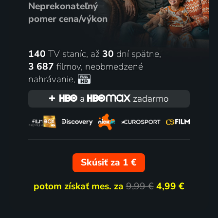
Neprekonateľný
pomer cena/výkon
140
TV staníc, až
30
dní spätne,
3 687
filmov
,
neobmedzené
nahrávanie
,
a
zadarmo
Skúsiť za 1 €
potom získať mes. za
9,99 €
4,99 €