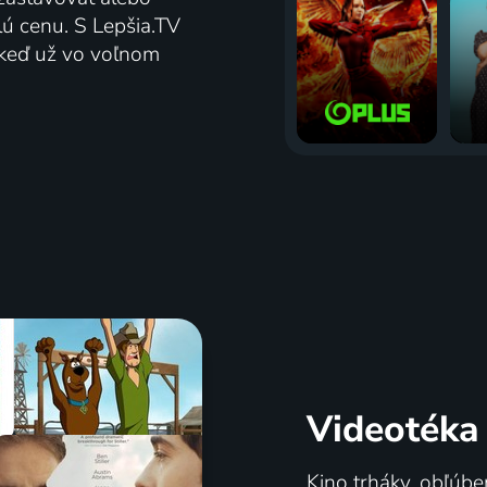
lú cenu. S Lepšia.TV
j keď už vo voľnom
Videotéka
Kino trháky, obľúbe