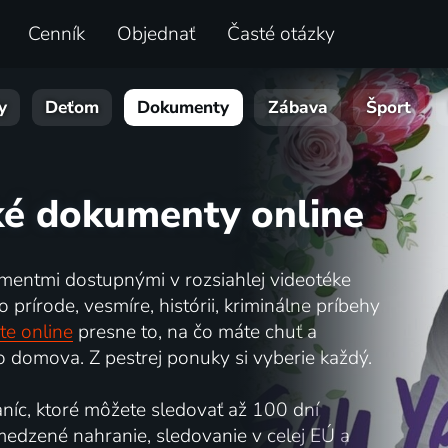
Cenník
Objednať
Časté otázky
y
Deťom
Dokumenty
Zábava
Šport
ké dokumenty online
mentmi dostupnými v rozsiahlej videotéke
prírode, vesmíre, histórii, kriminálne príbehy
te online
presne to, na čo máte chuť a
 domova. Z pestrej ponuky si vyberie každý.
íc, ktoré môžete sledovať až 100 dní
bmedzené nahranie, sledovanie v celej EÚ a