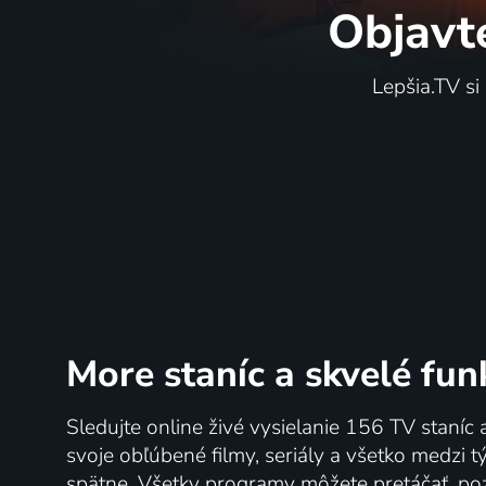
Objavt
Lepšia.TV si
More staníc
a skvelé fun
Sledujte online živé vysielanie 156 TV staníc 
svoje obľúbené filmy, seriály a všetko medzi 
spätne. Všetky programy môžete pretáčať, po