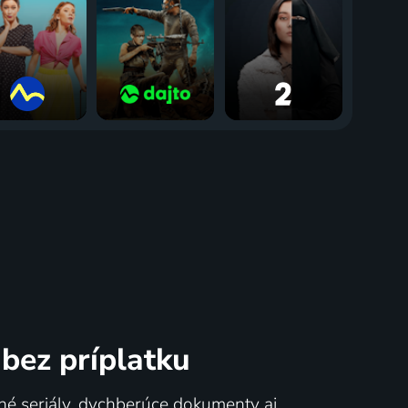
bez príplatku
né seriály, dychberúce dokumenty aj