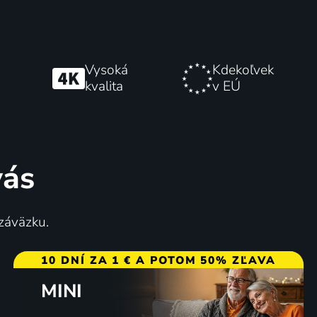
Vysoká
Kdekoľvek
kvalita
v EÚ
vás
 záväzku.
10 DNÍ ZA 1 € A POTOM 50% ZĽAVA
MINI