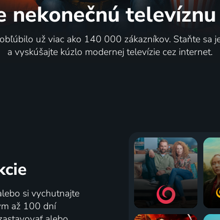
e nekonečnú
televíznu
 obľúbilo už viac ako 140 000 zákazníkov. Staňte sa 
a vyskúšajte kúzlo modernej televízie cez internet.
kcie
alebo si vychutnajte
tým až 100 dní
zastavovať alebo