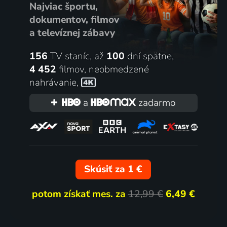
Najviac športu,
dokumentov, filmov
a televíznej zábavy
156
TV staníc, až
100
dní spätne,
4 452
filmov
,
neobmedzené
nahrávanie
,
a
zadarmo
Skúsiť za 1 €
potom získať mes. za
12,99 €
6,49 €