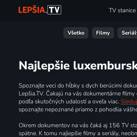
TV stanice
Všetko
Filmy
Seriál
Najlepšie luxemburs
Spoznajte veci do hĺbky s dych berúcimi doku
Lepšia.TV. Čakajú na vás dokumentárne filmy o 
podľa skutočných udalostí a oveľa viac.
Sleduj
spoznajte nepoznané priamo z pohodlia vášho
Okrem dokumentov na vás čaká aj 156 TV stan
spätne. K tomu najlepšie filmy a seriály, neo