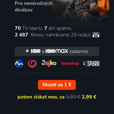
Pre nenáročných
divákov
70
TV staníc,
7
dní spätne,
2 487
filmov
,
nahrávanie 20 relácií
,
a
zadarmo
Skúsiť za 1 €
potom získať mes. za
5,99 €
2,99 €