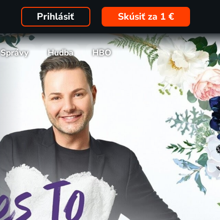
Prihlásiť
Skúsiť za 1 €
Správy
Hudba
HBO