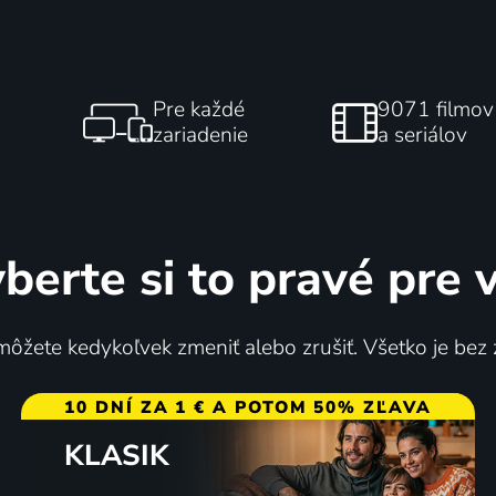
Pre každé
9071 filmov
zariadenie
a seriálov
berte si to pravé pre 
ôžete kedykoľvek zmeniť alebo zrušiť. Všetko je bez
10 DNÍ ZA 1 € A POTOM 50% ZĽAVA
KLASIK