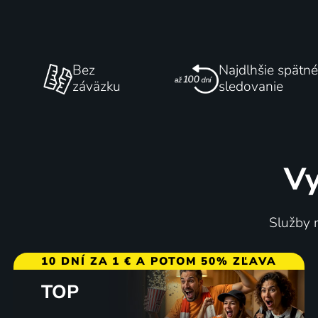
Bez
Najdlhšie spätné
záväzku
sledovanie
Vy
Služby m
10 DNÍ ZA 1 € A POTOM 50% ZĽAVA
TOP