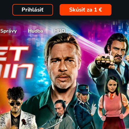
Prihlásiť
Skúsiť za 1 €
Správy
Hudba
HBO