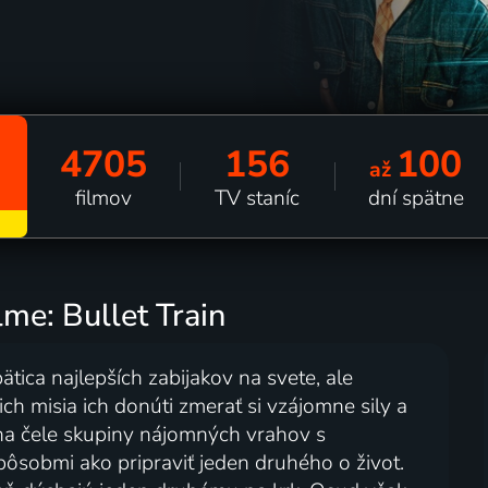
4705
156
100
až
filmov
TV staníc
dní spätne
lme: Bullet Train
tica najlepších zabijakov na svete, ale
ch misia ich donúti zmerať si vzájomne sily a
 je na čele skupiny nájomných vrahov s
pôsobmi ako pripraviť jeden druhého o život.