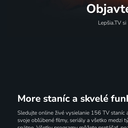
Objavt
Lepšia.TV si
More staníc
a skvelé fun
Sledujte online živé vysielanie 156 TV staníc 
svoje obľúbené filmy, seriály a všetko medzi 
spätne. Všetky programy môžete pretáčať, po