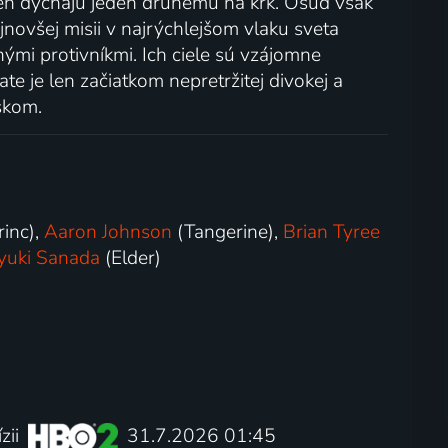
veň dýchajú jeden druhému na krk. Osud však
ajnovšej misii v najrýchlejšom vlaku sveta
ými protivníkmi. Ich ciele sú vzájomne
te je len začiatkom nepretržitej divokej a
skom.
rinc),
Aaron Johnson
(Tangerine),
Brian Tyree
yuki Sanada
(Elder)
zii
31.7.2026 01:45