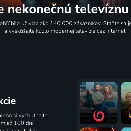
e nekonečnú
televíznu
 obľúbilo už viac ako 140 000 zákazníkov. Staňte sa 
a vyskúšajte kúzlo modernej televízie cez internet.
kcie
alebo si vychutnajte
tým až 100 dní
zastavovať alebo