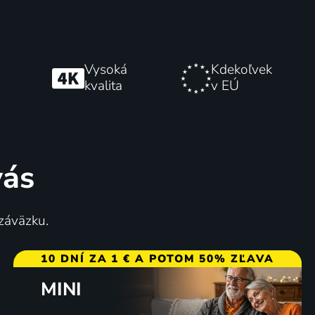
Vysoká
Kdekoľvek
kvalita
v EÚ
vás
 záväzku.
10 DNÍ ZA 1 € A POTOM 50% ZĽAVA
MINI