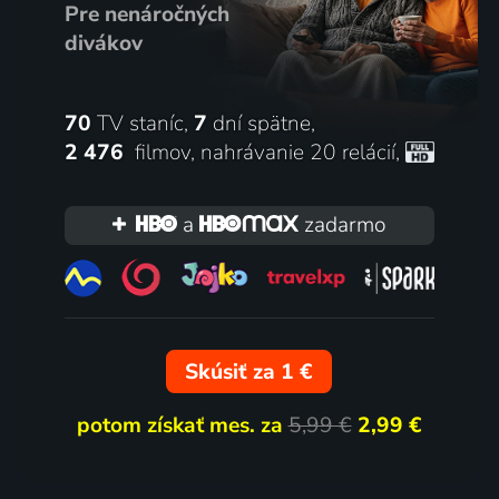
Pre nenáročných
divákov
70
TV staníc,
7
dní spätne,
2 476
filmov
,
nahrávanie 20 relácií
,
a
zadarmo
Skúsiť za 1 €
potom získať mes. za
5,99 €
2,99 €