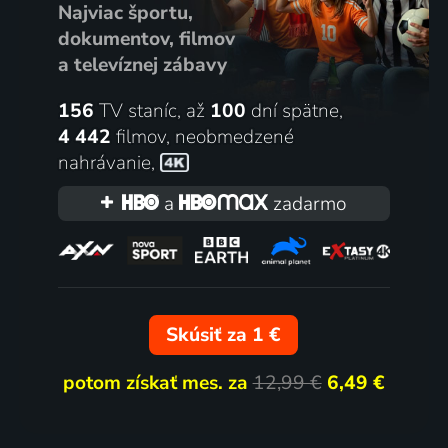
Najviac športu,
dokumentov, filmov
a televíznej zábavy
156
TV staníc, až
100
dní spätne,
4 442
filmov
,
neobmedzené
nahrávanie
,
a
zadarmo
Skúsiť za 1 €
potom získať mes. za
12,99 €
6,49 €