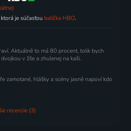
pätne)
, ktorá je súčasťou
balíčka HBO
.
draví. Aktuálně to má 80 procent, tolik bych
dvojkou v žíle a zhulenej na kaši.
obře zamotané, hlášky a scény jasně napoví kdo
šie recenzie (3)