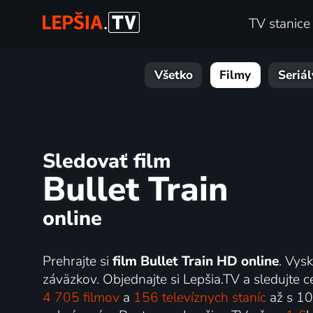
TV stanice
Všetko
Filmy
Seriál
Sledovať film
Bullet Train
online
Prehrajte si
film Bullet Train HD online
. Vys
záväzkov. Objednajte si Lepšia.TV a sledujte ce
4 705 filmov
a
156 televíznych staníc
až s 1