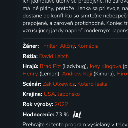
Ich jednotlivé úlohy sú prepojené, no záro
má iné plány, pretože Lienka sa pri svojej n
dostane do konfliktu so smrteľne nebezpečn
prepojené, a zároveň protichodné. Koniec tra
vzrušujúcej jazdy naprieč moderným Japon
Žáner:
Thriller
,
Akčný
,
Komédia
Réžia:
David Leitch
Hrajú:
Brad Pitt
(Ladybug),
Joey Kingová
(p
Henry
(Lemon),
Andrew Koji
(Kimura),
Hiro
Scénár:
Zak Olkewicz
,
Kotaro Isaka
Krajina:
USA
,
Japonsko
Rok výroby:
2022
Hodnocenie:
73 %
Prehrajte si tento program vysielaný v televí