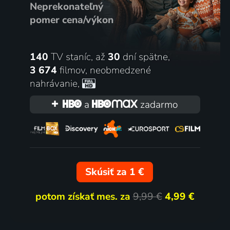
Neprekonateľný
pomer cena/výkon
140
TV staníc, až
30
dní spätne,
3 674
filmov
,
neobmedzené
nahrávanie
,
a
zadarmo
Skúsiť za 1 €
potom získať mes. za
9,99 €
4,99 €