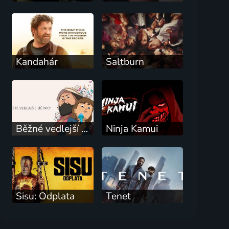
Kandahár
Saltburn
Běžné vedlejší účinky
Ninja Kamui
Sisu: Odplata
Tenet