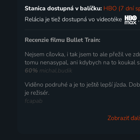
Stanica dostupná v balíčku:
HBO (7 dní s
Relácia je tiež dostupná vo videotéke
Recenzie filmu Bullet Train:
Nejsem cílovka, i tak jsem to ale přežil ve z
tomu nenasypal, ani kdybych na to koukal s 
60%
michal.budik
Viděno podruhé a je to ještě lepší jízda. D
je režisér.
fcapab
Zobraziť ďal