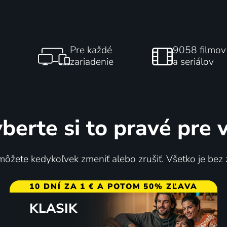
Pre každé
9058 filmov
zariadenie
a seriálov
berte si to pravé pre 
ôžete kedykoľvek zmeniť alebo zrušiť. Všetko je bez
10 DNÍ ZA 1 € A POTOM 50% ZĽAVA
KLASIK