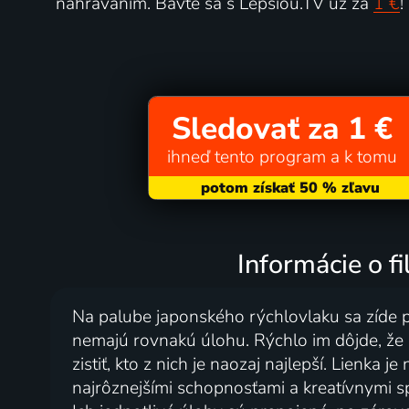
nahrávaním. Bavte sa s Lepšiou.TV už za
1 €
!
Sledovať za 1 €
ihneď tento program a k tomu
Informácie o fi
Na palube japonského rýchlovlaku sa zíde pä
nemajú rovnakú úlohu. Rýchlo im dôjde, že i
zistiť, kto z nich je naozaj najlepší. Lienka
najrôznejšími schopnosťami a kreatívnymi s