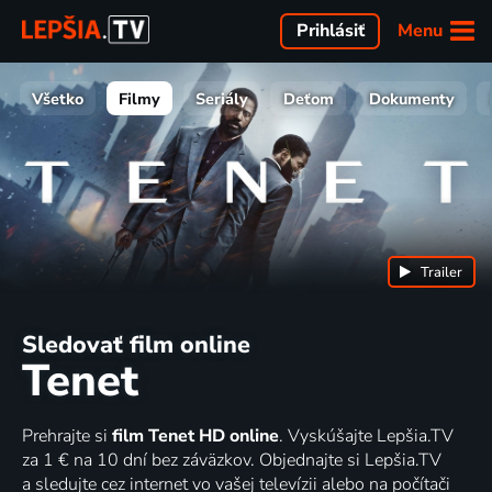
Menu
Prihlásiť
Všetko
Filmy
Seriály
Deťom
Dokumenty
Trailer
Sledovať film online
Tenet
Prehrajte si
film Tenet HD online
. Vyskúšajte Lepšia.TV
za 1 € na 10 dní bez záväzkov. Objednajte si Lepšia.TV
a sledujte cez internet vo vašej televízii alebo na počítači