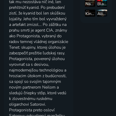
tak mu nezostáva nič iné, len
Návrat Temného rytiera
Blade Runner 2049
prehltnúť kyanid. Po prebudení
zistí, že kyanid bol len skúškou
Kingsman: Tajná služba
Alita: Bojový anjel
lojality. Jeho tím bol vyvraždený
a artefakt zmizol... Po zážitku na
prahu smrti je agent CIA, známy
ako Protagonista, vybraný do
radov temnej vládnej organizácie
Tenet: skupiny, ktorej úlohou je
zabezpečiť prežitie ľudskej rasy.
Protagonista, poverený úlohou
vyrovnať sa s desivou,
najmodernejšou technológiou a
hroziacim útokom z budúcnosti,
sa spojí so svojím tajomným
novým partnerom Neilom a
sledujú čriepky stôp, ktoré vedú
k zlovestnému ruskému
oligarchovi Satorovi.
Protagonista preto osloví
Satorovu odcudzenú manželku