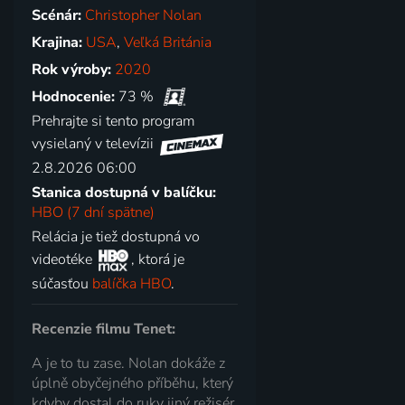
Scénár:
Christopher Nolan
Krajina:
USA
,
Veľká Británia
Rok výroby:
2020
Hodnocenie:
73 %
Prehrajte si tento program
vysielaný v televízii
2.8.2026 06:00
Stanica dostupná v balíčku:
HBO (7 dní spätne)
Relácia je tiež dostupná vo
videotéke
, ktorá je
súčasťou
balíčka HBO
.
Recenzie filmu Tenet:
A je to tu zase. Nolan dokáže z
úplně obyčejného příběhu, který
kdyby dostal do ruky jiný režisér,