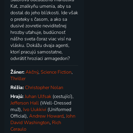
Kat, znalkyňu umenia, aby sa
dostal do jeho blízkosti. Ide však
o preteky s časom, a ako sa
dusivé zovretie neviditeľnej
hrozby uťahuje, budúcnosť
nášho sveta čoraz viac visí na
vlásku. Dokážu dvaja agenti,
ktorí pracujú samostatne,
odvrátiť hroziaci armagedon?
Žáner:
Akčný
,
Science Fiction
,
Thriller
Réžia:
Christopher Nolan
Hrajú:
Juhan Ulfsak
(cestující),
Jefferson Hall
(Well-Dressed
muž),
Ivo Uukkivi
(Uniformed
Official),
Andrew Howard
,
John
David Washington
,
Rich
Ceraulo