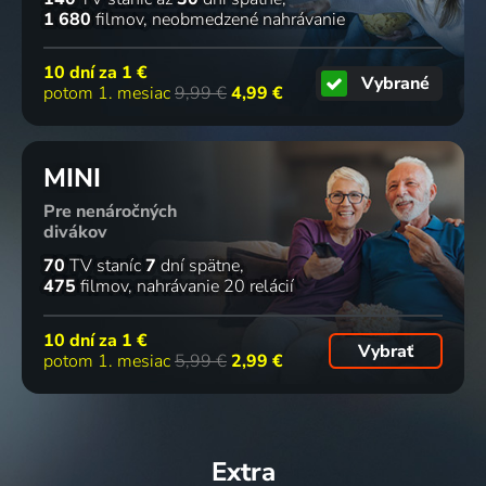
1 680
filmov
neobmedzené nahrávanie
10 dní za
1 €
Vybrané
potom 1. mesiac
9,99 €
4,99 €
MINI
Pre nenáročných
divákov
70
TV staníc
7
dní spätne
475
filmov
nahrávanie 20 relácií
10 dní za
1 €
Vybrať
potom 1. mesiac
5,99 €
2,99 €
Extra