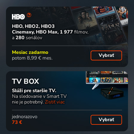
HBO, HBO2, HBO3
Cinemaxy, HBO Max
1 977
filmov
a
280
seriálov
Mesiac zadarmo
Vybrať
potom 8,99 € mes.
TV BOX
Slúži pre staršie TV.
Na sledovanie v Smart TV
nie je potrebný.
Zistiť viac
jednorazovo
Vybrať
73 €