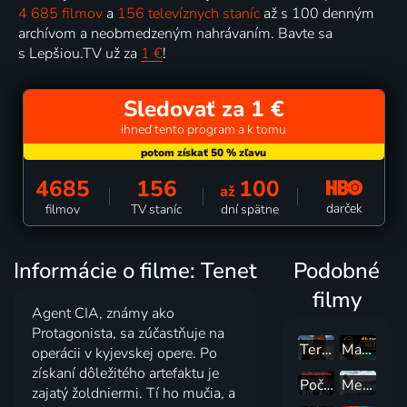
4 685 filmov
a
156 televíznych staníc
až s 100 denným
archívom a neobmedzeným nahrávaním. Bavte sa
s Lepšiou.TV už za
1 €
!
Sledovať za 1 €
ihneď tento program a k tomu
4685
156
100
až
darček
filmov
TV staníc
dní spätne
Informácie o filme: Tenet
Podobné
filmy
Agent CIA, známy ako
Protagonista, sa zúčastňuje na
Terminátor Genisys
Mad Max: Zbesilá cesta
operácii v kyjevskej opere. Po
získaní dôležitého artefaktu je
Počiatok
Medzihviezdami
zajatý žoldniermi. Tí ho mučia, a