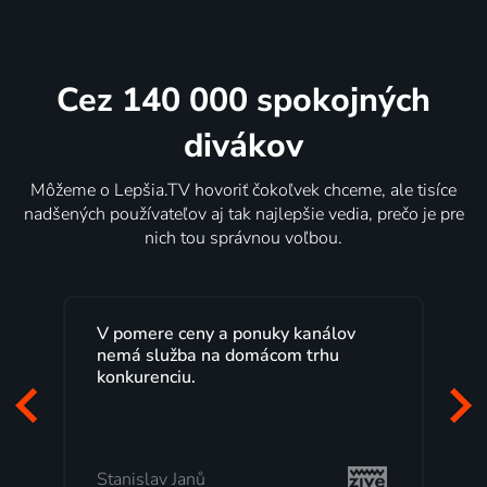
Cez 140 000 spokojných
divákov
Môžeme o Lepšia.TV hovoriť čokoľvek chceme, ale tisíce
nadšených používateľov aj tak najlepšie vedia, prečo je pre
nich tou správnou voľbou.
 pomere ceny a ponuky kanálov
Lepšia.TV sled
emá služba na domácom trhu
rokov s maximá
nkurenciu.
Veľký výber p
pozerať, kedy s
to, čo mi vyhov
anislav Janů
Milada Tomešo