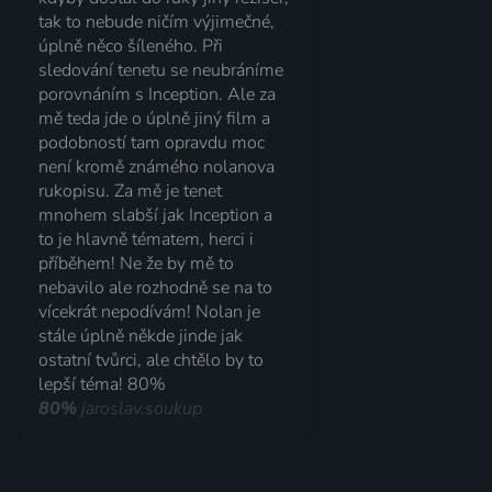
tak to nebude ničím výjimečné,
úplně něco šíleného. Při
sledování tenetu se neubráníme
porovnáním s Inception. Ale za
mě teda jde o úplně jiný film a
podobností tam opravdu moc
není kromě známého nolanova
rukopisu. Za mě je tenet
mnohem slabší jak Inception a
to je hlavně tématem, herci i
příběhem! Ne že by mě to
nebavilo ale rozhodně se na to
vícekrát nepodívám! Nolan je
stále úplně někde jinde jak
ostatní tvůrci, ale chtělo by to
lepší téma! 80%
80%
jaroslav.soukup