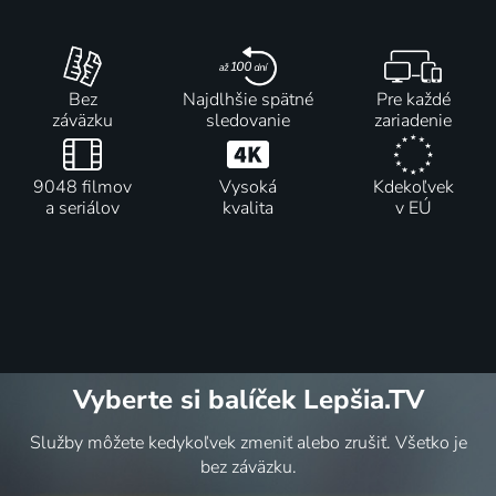
Bez
Najdlhšie spätné
Pre každé
záväzku
sledovanie
zariadenie
9048 filmov
Vysoká
Kdekoľvek
a seriálov
kvalita
v EÚ
Vyberte si balíček Lepšia.TV
Služby môžete kedykoľvek zmeniť alebo zrušiť. Všetko je
bez záväzku.