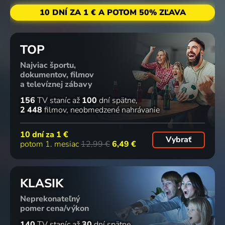
10 DNÍ ZA 1 € A POTOM 50% ZĽAVA
TOP
Najviac športu,
dokumentov, filmov
a televíznej zábavy
156
TV staníc
až
100
dní spätne
2 448
filmov
neobmedzené nahrávanie
10 dní za
1 €
Vybrať
potom 1. mesiac
12,99 €
6,49 €
KLASIK
Neprekonateľný
pomer cena/výkon
140
TV staníc
až
30
dní spätne