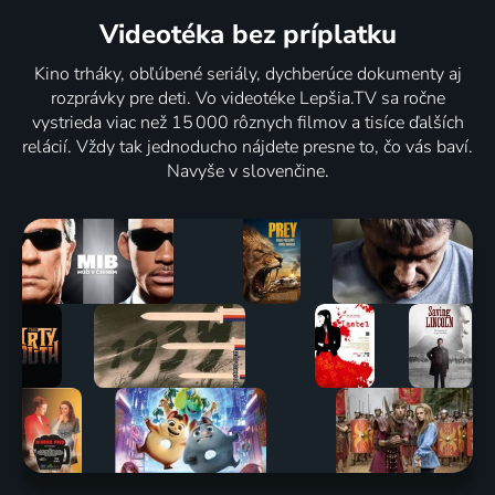
Videotéka
bez príplatku
Kino trháky, obľúbené seriály, dychberúce dokumenty aj
rozprávky pre deti. Vo videotéke Lepšia.TV sa ročne
vystrieda viac než 15 000 rôznych filmov a tisíce ďalších
relácií. Vždy tak jednoducho nájdete presne to, čo vás baví.
Navyše v slovenčine.