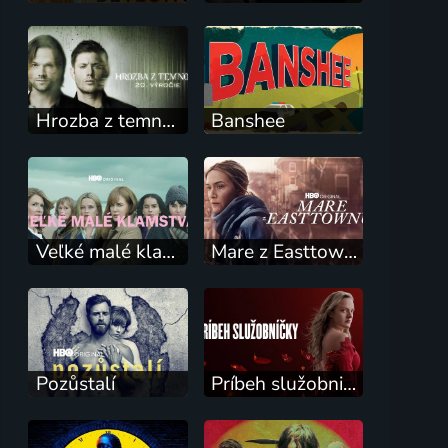
Hrozba z temnoty
Banshee
Veľké malé klamstvá
Mare z Easttownu
Pozůstalí
Príbeh služobnice