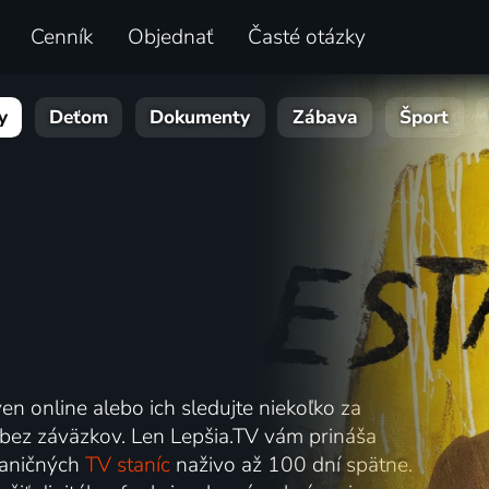
Cenník
Objednať
Časté otázky
y
Deťom
Dokumenty
Zábava
Šport
ven online alebo ich sledujte niekoľko za
 bez záväzkov. Len Lepšia.TV vám prináša
hraničných
TV staníc
naživo až 100 dní spätne.