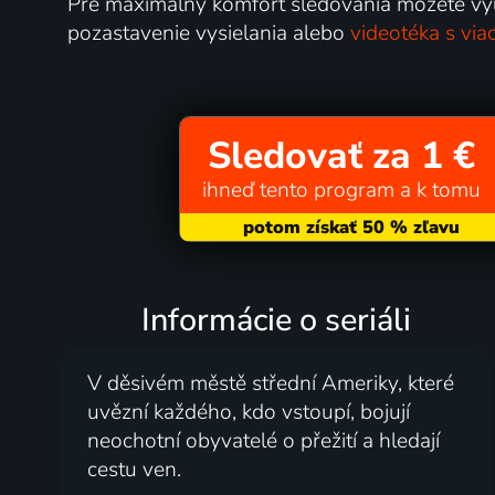
Pre maximálny komfort sledovania môžete využ
pozastavenie vysielania alebo
videotéka s via
Sledovať za 1 €
ihneď tento program a k tomu
Informácie o seriáli
V děsivém městě střední Ameriky, které
uvězní každého, kdo vstoupí, bojují
neochotní obyvatelé o přežití a hledají
cestu ven.