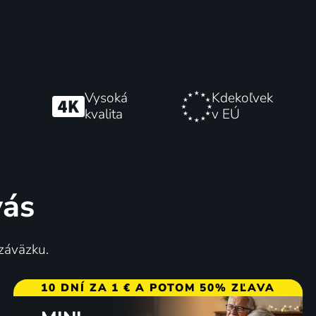
Vysoká
Kdekoľvek
kvalita
v EÚ
vás
 záväzku.
10 DNÍ ZA 1 € A POTOM 50% ZĽAVA