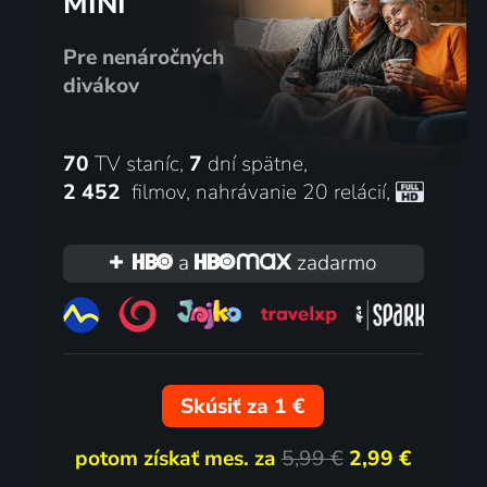
MINI
Pre nenáročných
divákov
70
TV staníc,
7
dní spätne,
2 452
filmov
,
nahrávanie 20 relácií
,
a
zadarmo
Skúsiť za 1 €
potom získať mes. za
5,99 €
2,99 €