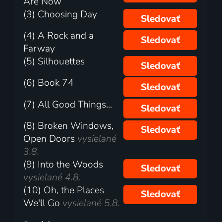
Are Now
(3) Choosing Day
Sledovať
(4) A Rock and a
Sledovať
Farway
(5) Silhouettes
Sledovať
(6) Book 74
Sledovať
(7) All Good Things...
Sledovať
(8) Broken Windows,
Sledovať
Open Doors
vysielané
3.8.
(9) Into the Woods
Sledovať
vysielané 4.8.
(10) Oh, the Places
Sledovať
We'll Go
vysielané 5.8.