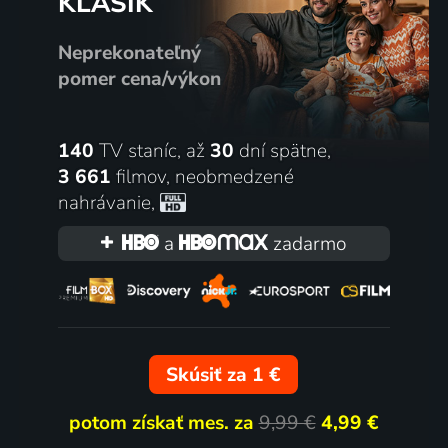
KLASIK
Neprekonateľný
pomer cena/výkon
140
TV staníc, až
30
dní spätne,
3 661
filmov
,
neobmedzené
nahrávanie
,
a
zadarmo
Skúsiť za 1 €
potom získať mes. za
9,99 €
4,99 €