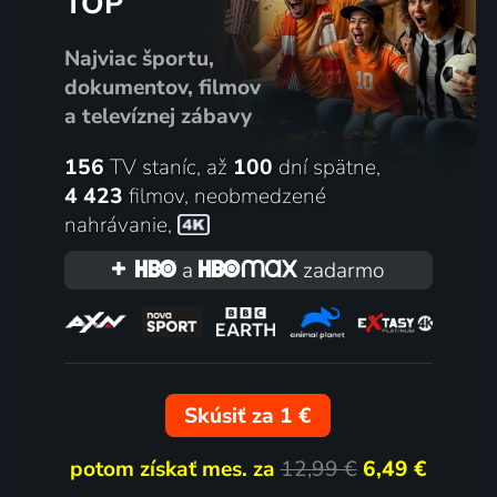
TOP
Najviac športu,
dokumentov, filmov
a televíznej zábavy
156
TV staníc, až
100
dní spätne,
4 423
filmov
,
neobmedzené
nahrávanie
,
a
zadarmo
Skúsiť za 1 €
potom získať mes. za
12,99 €
6,49 €