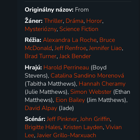
Originálny názov:
From
Žáner:
Thriller
,
Dráma
,
Horor
,
Mysteriózny
,
Science Fiction
Réžia:
Alexandra La Roche
,
Bruce
McDonald
,
Jeff Renfroe
,
Jennifer Liao
,
Brad Turner
,
Jack Bender
Hrajú:
Harold Perrineau
(Boyd
Stevens),
Catalina Sandino Morenová
(Tabitha Matthews),
Hannah Cheramy
(Julie Matthews),
Simon Webster
(Ethan
Matthews),
Eion Bailey
(Jim Matthews),
David Alpay
(Jade)
Scénár:
Jeff Pinkner
,
John Griffin
,
Brigitte Hales
,
Kristen Layden
,
Vivian
Lee
,
Javier Grillo-Marxuach