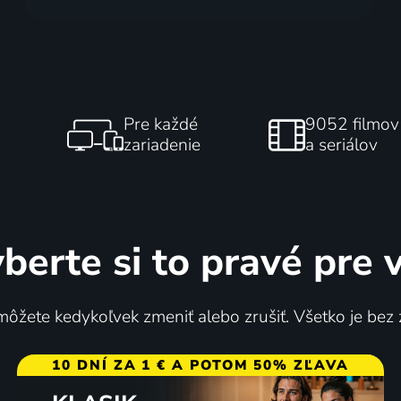
Pre každé
9052 filmov
zariadenie
a seriálov
berte si to pravé pre 
ôžete kedykoľvek zmeniť alebo zrušiť. Všetko je bez
10 DNÍ ZA 1 € A POTOM 50% ZĽAVA