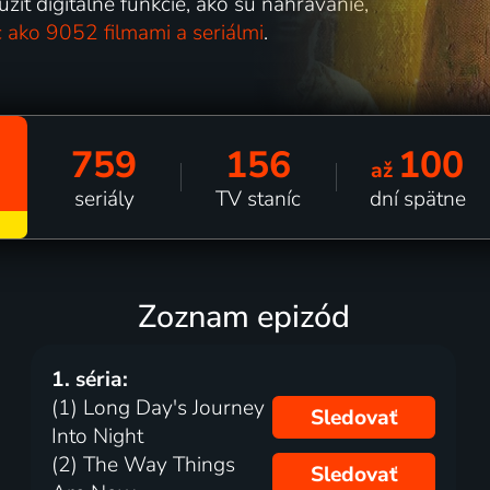
iť digitálne funkcie, ako sú nahrávanie,
c ako 9052 filmami a seriálmi
.
759
156
100
až
seriály
TV staníc
dní spätne
Zoznam epizód
1. séria:
(1) Long Day's Journey
Sledovať
Into Night
(2) The Way Things
Sledovať