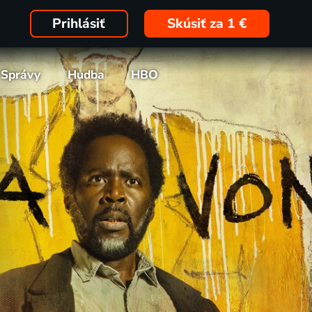
Prihlásiť
Skúsiť za 1 €
Správy
Hudba
HBO