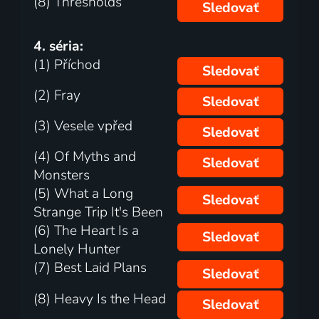
(8) Thresholds
Sledovať
4. séria:
(1) Příchod
Sledovať
(2) Fray
Sledovať
(3) Vesele vpřed
Sledovať
(4) Of Myths and
Sledovať
Monsters
(5) What a Long
Sledovať
Strange Trip It's Been
(6) The Heart Is a
Sledovať
Lonely Hunter
(7) Best Laid Plans
Sledovať
(8) Heavy Is the Head
Sledovať