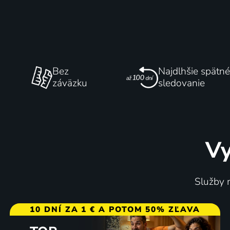
Bez
Najdlhšie spätné
záväzku
sledovanie
Vy
Služby m
10 DNÍ ZA 1 € A POTOM 50% ZĽAVA