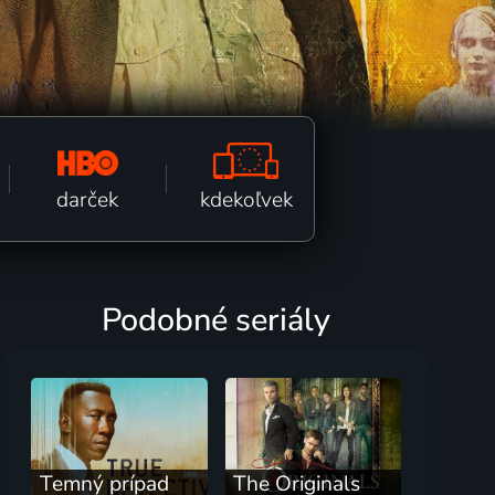
kdekoľvek
darček
Podobné seriály
Temný prípad
The Originals