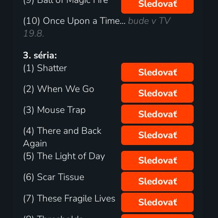
Sledovať
(10) Once Upon a Time...
bude v TV
19.8.
3. séria:
(1) Shatter
Sledovať
(2) When We Go
Sledovať
(3) Mouse Trap
Sledovať
(4) There and Back
Sledovať
Again
(5) The Light of Day
Sledovať
(6) Scar Tissue
Sledovať
(7) These Fragile Lives
Sledovať