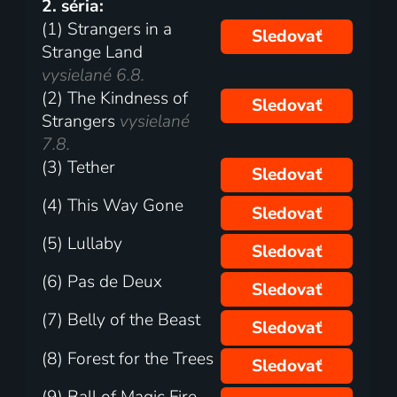
2. séria:
(1) Strangers in a
Sledovať
Strange Land
vysielané 6.8.
(2) The Kindness of
Sledovať
Strangers
vysielané
7.8.
(3) Tether
Sledovať
(4) This Way Gone
Sledovať
(5) Lullaby
Sledovať
(6) Pas de Deux
Sledovať
(7) Belly of the Beast
Sledovať
(8) Forest for the Trees
Sledovať
(9) Ball of Magic Fire