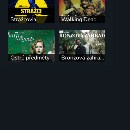
Strážcovia
Walking Dead
Ostré předměty
Bronzová zahrada