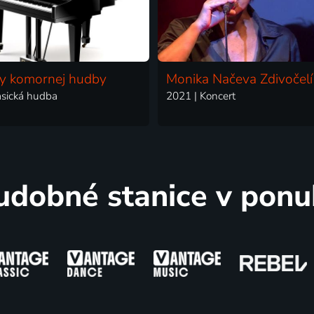
y komornej hudby
Monika Načeva Zdivočelí
asická hudba
2021 | Koncert
udobné stanice v ponu