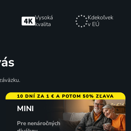
Vysoká
Kdekoľvek
kvalita
v EÚ
vás
 záväzku.
10 DNÍ ZA 1 € A POTOM 50% ZĽAVA
MINI
Pre nenáročných
divákov