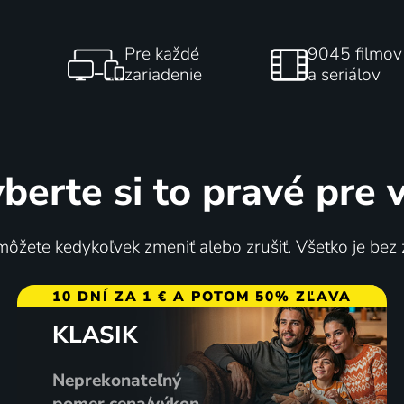
Pre každé
9045 filmov
zariadenie
a seriálov
berte si to pravé pre 
ôžete kedykoľvek zmeniť alebo zrušiť. Všetko je bez
10 DNÍ ZA 1 € A POTOM 50% ZĽAVA
KLASIK
Neprekonateľný
pomer cena/výkon