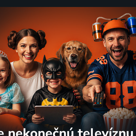
e nekonečnú
televíznu