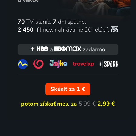
70
TV staníc,
7
dní spätne,
2 450
filmov
,
nahrávanie 20 relácií
,
a
zadarmo
Skúsiť za 1 €
potom získať mes. za
5,99 €
2,99 €