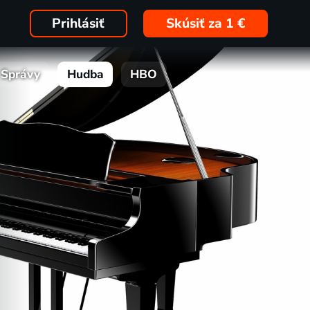
Prihlásiť
Skúsiť za 1 €
Správy
Hudba
HBO