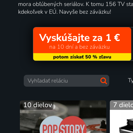
mora obľúbených seriálov. K tomu 156 TV st
kdekoľvek v EÚ. Navyše bez záväzku!
Vyskúšajte za 1 €
na 10 dní a bez záväzku
T
10 dielov
7 diel