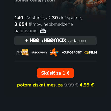
140
TV staníc, až
30
dní spätne,
3 654
filmov
,
neobmedzené
nahrávanie
,
a
zadarmo
Skúsiť za 1 €
potom získať mes. za
9,99 €
4,99 €