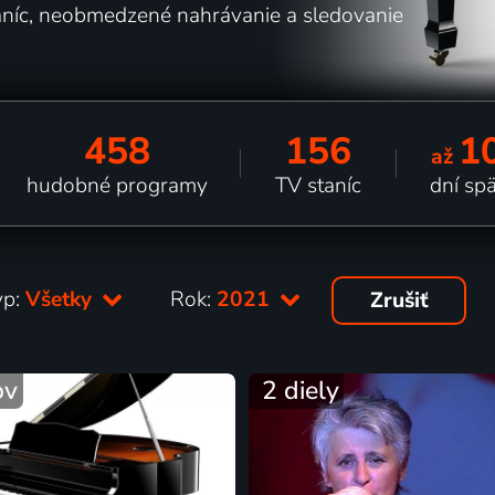
aníc, neobmedzené nahrávanie a sledovanie
458
156
1
až
hudobné programy
TV staníc
dní sp
yp:
Všetky
Rok:
2021
Zrušiť
ov
2 diely