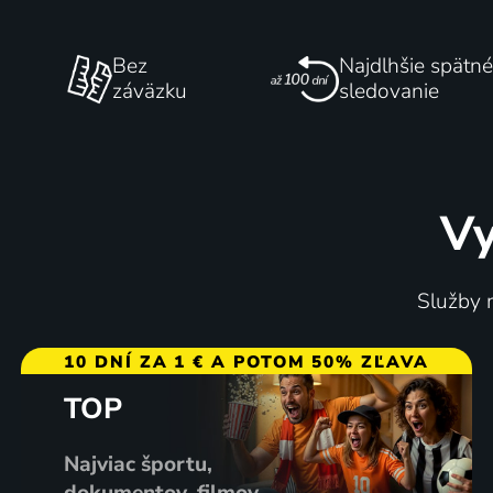
Bez
Najdlhšie spätné
záväzku
sledovanie
Vy
Služby m
10 DNÍ ZA 1 € A POTOM 50% ZĽAVA
TOP
Najviac športu,
dokumentov, filmov