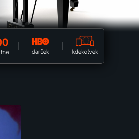
00
kdekoľvek
darček
ätne