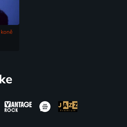
 koně
ke