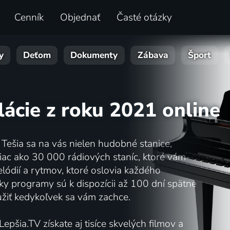
Cenník
Objednať
Časté otázky
y
Deťom
Dokumenty
Zábava
Šport
lácie z roku 2021 online
Tešia sa na vás nielen hudobné stanice,
viac ako 30 000 rádiových staníc, ktoré vám
elódií a rytmov, ktoré oslovia každého
ky programy sú k dispozícii až 100 dní spätne
 užiť kedykoľvek sa vám zachce.
pšia.TV získate aj tisíce skvelých filmov a