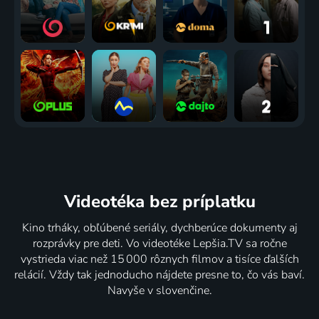
Videotéka
bez príplatku
Kino trháky, obľúbené seriály, dychberúce dokumenty aj
rozprávky pre deti. Vo videotéke Lepšia.TV sa ročne
vystrieda viac než 15 000 rôznych filmov a tisíce ďalších
relácií. Vždy tak jednoducho nájdete presne to, čo vás baví.
Navyše v slovenčine.