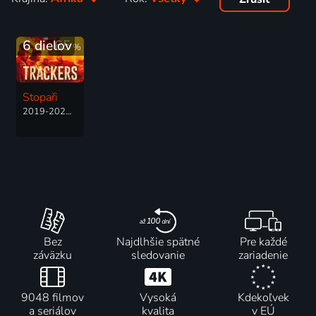
6 dielov
65
%
Stopaři
2019-2020 | Južná Afrika | Thriller, Akčný, Dráma, Krimi
Bez
Najdlhšie spätné
Pre každé
záväzku
sledovanie
zariadenie
9048 filmov
Vysoká
Kdekoľvek
a seriálov
kvalita
v EÚ