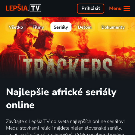
Menu
Prihlásiť
Všetko
Filmy
Seriály
Deťom
Dokumenty
Najlepšie africké seriály
online
Zavítajte s Lepšia.TV do sveta najlepších online seriálov!
Medzi stovkami relácií nájdete nielen slovenské seriály,
ale aj seriály české a zahraničné. Vďaka neobmedzenému