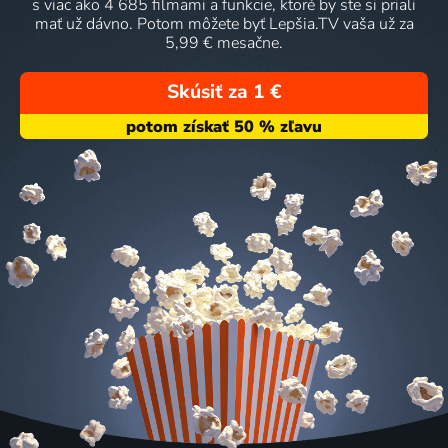
s viac ako 4 685 filmami a funkcie, ktoré by ste si priali
mať už dávno. Potom môžete byť Lepšia.TV vaša už za
5,99 € mesačne.
Skúsiť za 1 €