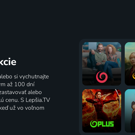
kcie
alebo si vychutnajte
tým až 100 dní
zastavovať alebo
lú cenu. S Lepšia.TV
j keď už vo voľnom