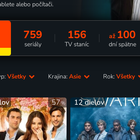
tablete alebo počítači.
759
156
100
až
seriály
TV staníc
dní spätne
yp:
Všetky
Krajina:
Asie
Rok:
Všetky
lov
57
12 dielov
%