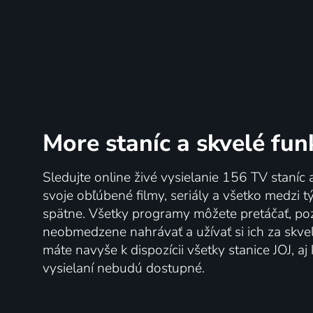
More staníc
a skvelé fun
Sledujte online živé vysielanie 156 TV staníc 
svoje obľúbené filmy, seriály a všetko medzi 
spätne. Všetky programy môžete pretáčať, po
neobmedzene nahrávať a užívať si ich za skve
máte navyše k dispozícii všetky stanice JOJ, a
vysielaní nebudú dostupné.