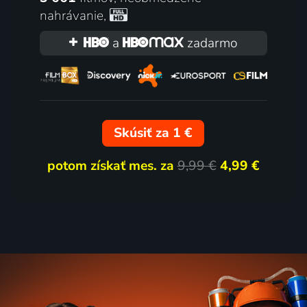
nahrávanie
,
a
zadarmo
Skúsiť za 1 €
potom získať mes. za
9,99 €
4,99 €