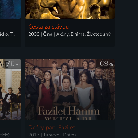
Cesta za slávou
2023 | Nemecko, Rakúsko, Belgicko, Taliansko, Švajčiarsko, Francúzsko, Japonsko | Thriller, Dráma, Mysteriózny, Science Fiction
2008 | Čína | Akčný, Dráma, Životopisný
76
69
%
%
Dcéry pani Fazilet
tický
2017 | Turecko | Dráma