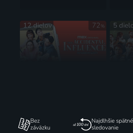
12 dielov
72
5 diel
%
Přes noc influencerkou
Smrtící 
2024 | Taiwan | Komédia, Dráma
Bez
Najdlhšie spätné
záväzku
sledovanie