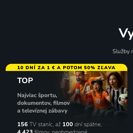
Vy
Služby m
10 DNÍ ZA 1 € A POTOM 50% ZĽAVA
TOP
Najviac športu,
dokumentov, filmov
a televíznej zábavy
156
TV staníc, až
100
dní spätne,
4 423
filmov
,
neobmedzené