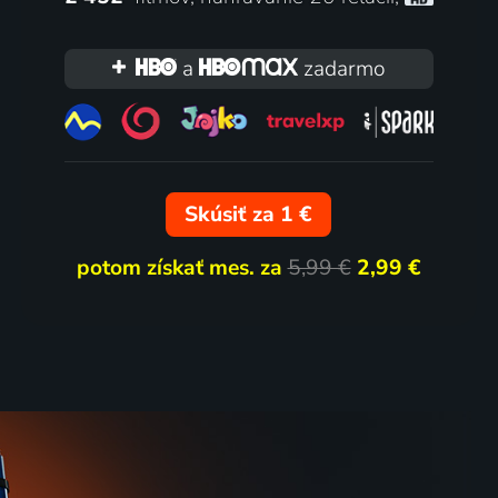
a
zadarmo
Skúsiť za 1 €
potom získať mes. za
5,99 €
2,99 €