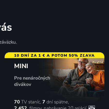
vás
 záväzku.
10 DNÍ ZA 1 € A POTOM 50% ZĽAVA
MINI
Pre nenáročných
divákov
70
TV staníc,
7
dní spätne,
2 452
filmov
,
nahrávanie 20 relácií
,