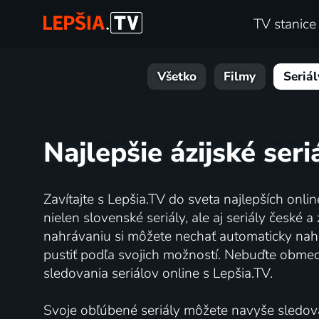
TV stanice
Všetko
Filmy
Seriál
Najlepšie ázijské seri
Zavítajte s Lepšia.TV do sveta najlepších onlin
nielen slovenské seriály, ale aj seriály čes
nahrávaniu si môžete nechať automaticky nahr
pustiť podľa svojich možností. Nebuďte obme
sledovania seriálov online s Lepšia.TV.
Svoje obľúbené seriály môžete navyše sledova