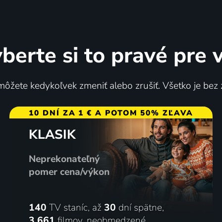
berte si to pravé pre 
ôžete kedykoľvek zmeniť alebo zrušiť. Všetko je bez
10 DNÍ ZA 1 € A POTOM 50% ZĽAVA
KLASIK
Neprekonateľný
pomer cena/výkon
140
TV staníc, až
30
dní spätne,
3 661
filmov
,
neobmedzené