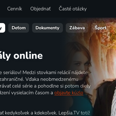
Cenník
Objednať
Časté otázky
y
Deťom
Dokumenty
Zábava
Šport
ály online
e seriálov! Medzi stovkami relácií nájdete
ké a zahraničné. Vďaka neobmedzenému
ávať celé série a pohodlne si potom diely
dzení vysielacím časom a
objavte kúzlo
ť kedykoľvek a kdekoľvek. Lepšia.TV totiž