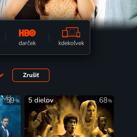
kdekoľvek
darček
Zrušiť
59
5 dielov
68
%
%