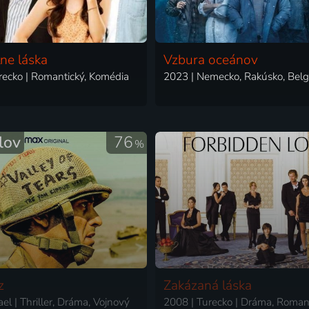
tne láska
Vzbura oceánov
recko | Romantický, Komédia
lov
76
%
z
Zakázaná láska
ael | Thriller, Dráma, Vojnový
2008 | Turecko | Dráma, Roman