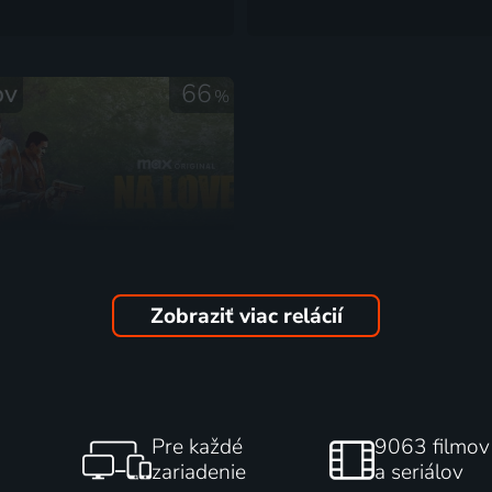
ov
66
%
Zobraziť viac relácií
hra
2021 | Filipíny | Krimi, Akčný, Dráma, Thriller
Pre každé
9063 filmov
zariadenie
a seriálov