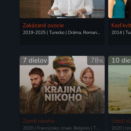
Zakázané ovocie
Keď kvi
2019-2025 | Turecko | Dráma, Romantický
2014 | Tu
7 dielov
78
10 die
%
Země nikoho
Údolí sl
2020 | Francúzsko, Izrael, Belgicko | Thriller, Dráma, Vojnový
2020 | Izr