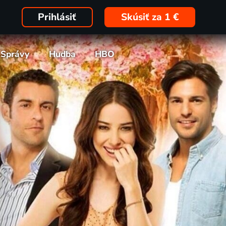
Prihlásiť
Skúsiť za 1 €
Správy
Hudba
HBO