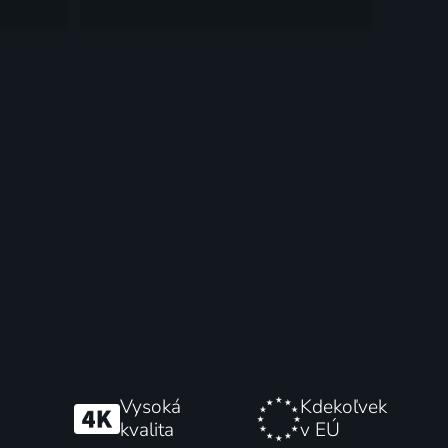
Vysoká
Kdekoľvek
kvalita
v EÚ