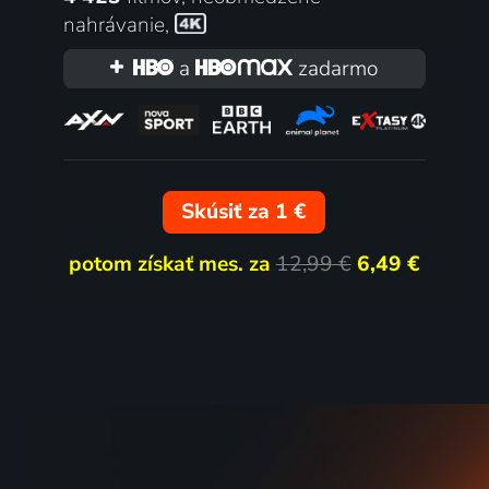
nahrávanie
,
a
zadarmo
Skúsiť za 1 €
potom získať mes. za
12,99 €
6,49 €