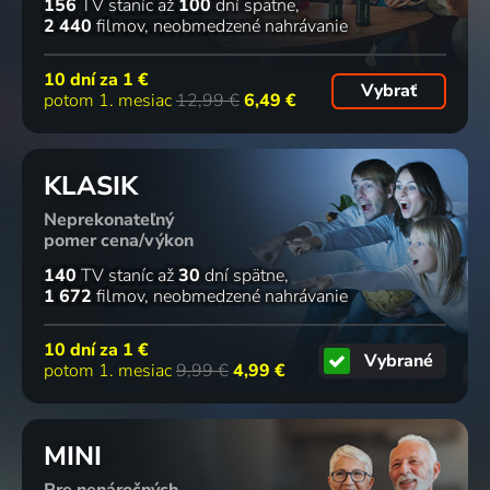
156
TV staníc
až
100
dní spätne
2 440
filmov
neobmedzené nahrávanie
10 dní za
1 €
Vybrať
potom 1. mesiac
12,99 €
6,49 €
KLASIK
Neprekonateľný
pomer cena/výkon
140
TV staníc
až
30
dní spätne
1 672
filmov
neobmedzené nahrávanie
10 dní za
1 €
Vybrané
potom 1. mesiac
9,99 €
4,99 €
MINI
Pre nenáročných