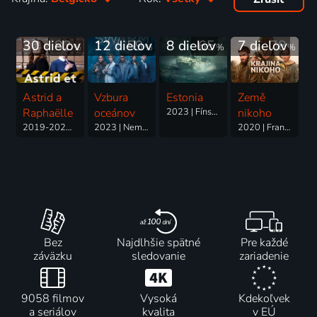
30 dielov
82
12 dielov
59
8 dielov
65
7 dielov
78
%
%
%
%
Astrid a
Vzbura
Estonia
Země
Raphaëlle
oceánov
2023 | Fínsko, Švédsko, Belgicko, Estónsko | Dráma, Historický
nikoho
2019-2022 | Francúzsko, Belgicko, Švajčiarsko | Krimi, Dráma, Thriller
2023 | Nemecko, Rakúsko, Belgicko, Taliansko, Švajčiarsko, Francúzsko, Japonsko | Thriller, Dráma, Mysteriózny, Science Fiction
2020 | Francúzsko, Izrael, Belgicko | Thriller, Dráma, Vojnový
Bez
Najdlhšie spätné
Pre každé
záväzku
sledovanie
zariadenie
9058 filmov
Vysoká
Kdekoľvek
a seriálov
kvalita
v EÚ