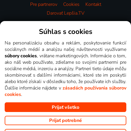
Pre partnerov
Cookies
Kontakt
Darovať Lepšia.TV
Videotéka
Súhlas s cookies
Na personalizáciu obsahu a reklám, poskytovanie funkcií
sociálnych médií a analýzu našej návštevnosti využívame
súbory cookies
, vrátane marketingových. Informácie o tom,
ako náš web používate, zdieľame so svojimi partnermi pre
sociálne médiá, inzerciu a analýzy. Partneri tieto údaje môžu
skombinovať s ďalšími informáciami, ktoré ste im poskytli
alebo ktoré získali v dôsledku toho, že používate ich služby.
Ďalšie informácie nájdete v
zásadách používania súborov
cookies
.
Prijať všetko
Copyright © goNET s.r.o. Na tomto webe sú zobrazované obrázky
z relácií TV staníc, ktoré môžete sledovať v Lepšia.TV.
Prijať potrebné