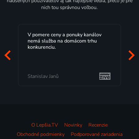
nadšených používateľov aj tak najlepšie vedia, prečo je pre
nich tou správnou voľbou.
V pomere ceny a ponuky kanálov
nemá služba na domácom trhu
konkurenciu.
Stanislav Janů
O Lepšia.TV
Novinky
Recenzie
Obchodné podmienky
Podporované zariadenia