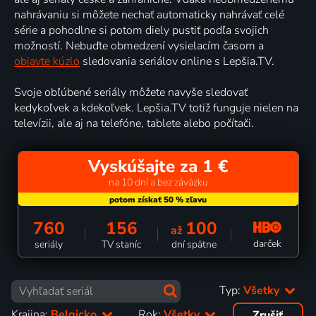
nahrávaniu si môžete nechať automaticky nahrávať celé
série a pohodlne si potom diely pustiť podľa svojich
možností. Nebuďte obmedzení vysielacím časom a
objavte kúzlo
sledovania seriálov online s Lepšia.TV.
Svoje obľúbené seriály môžete navyše sledovať
kedykoľvek a kdekoľvek. Lepšia.TV totiž funguje nielen na
televízii, ale aj na telefóne, tablete alebo počítači.
Vyskúšajte za 1 €
na 10 dní a bez záväzku
760
156
100
až
darček
seriály
TV staníc
dní spätne
Typ:
Všetky
Krajina:
Belgicko
Rok:
Všetky
Zrušiť