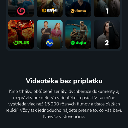
Videotéka
bez príplatku
Kino trháky, obľúbené seriály, dychberúce dokumenty aj
rozprávky pre deti. Vo videotéke Lepšia.TV sa ročne
vystrieda viac než 15 000 rôznych filmov a tisíce ďalších
relácií. Vždy tak jednoducho nájdete presne to, čo vás baví.
Navyše v slovenčine.