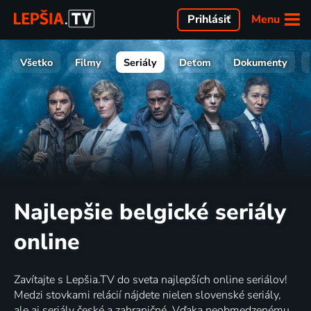
Menu
Prihlásiť
Všetko
Filmy
Seriály
Deťom
Dokumenty
Najlepšie belgické seriály
online
Zavítajte s Lepšia.TV do sveta najlepších online seriálov!
Medzi stovkami relácií nájdete nielen slovenské seriály,
ale aj seriály české a zahraničné. Vďaka neobmedzenému