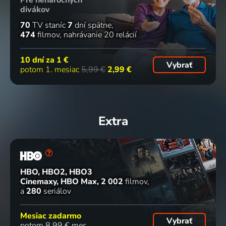
divákov
70
TV staníc
7
dní spätne
474
filmov
nahrávanie 20 relácií
10 dní za
1 €
Vybrať
potom 1. mesiac
5,99 €
2,99 €
Extra
HBO, HBO2, HBO3
Cinemaxy, HBO Max
2 002
filmov
a
280
seriálov
Mesiac zadarmo
Vybrať
potom 8,99 € mes.