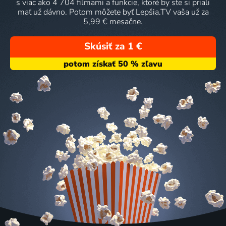
s viac ako 4 704 filmami a funkcie, ktoré by ste si priali
mať už dávno. Potom môžete byť Lepšia.TV vaša už za
5,99 € mesačne.
Skúsiť za 1 €