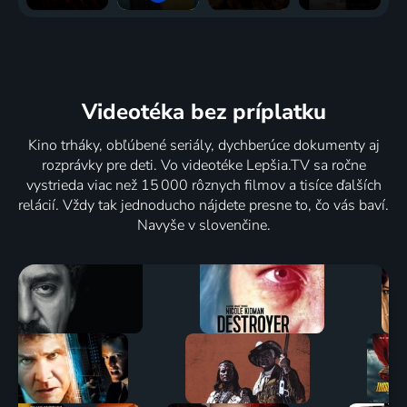
Videotéka
bez príplatku
Kino trháky, obľúbené seriály, dychberúce dokumenty aj
rozprávky pre deti. Vo videotéke Lepšia.TV sa ročne
vystrieda viac než 15 000 rôznych filmov a tisíce ďalších
relácií. Vždy tak jednoducho nájdete presne to, čo vás baví.
Navyše v slovenčine.