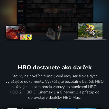
HBO dostanete ako darček
Stovky najnovších filmov, celé rady seriálov a dych
vyrážajúce dokumenty. Vyskúšajte bezplatne balíček HBO
a užívajte si extra porciu zábavy so stanicami HBO,
HBO 2, HBO 3, Cinemax 1 a Cinemax 2 a prístup do
obrovskej videotéky HBO Max.