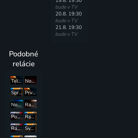
19.8. 19:30
bude v TV
20.8. 19:30
bude v TV
21.8. 19:30
bude v TV
Podobné
relácie
Televízne noviny
Noviny TV JOJ
Správy
Prvé televízne noviny
Noviny o 12:00
Ranné noviny
Popoludnie naživo s Joj 24
Ranné správy
Ráno naživo s Joj 24
Svet :24