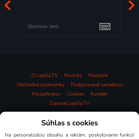
po
to
Stanislav Janů
M
O Lepšia.TV
Novinky
Recenzie
Obchodné podmienky
Podporované zariadenia
Pre partnerov
Cookies
Kontakt
Darovať Lepšia.TV
Videotéka
Súhlas s cookies
Na personalizáciu obsahu a reklám, poskytovanie funkcií