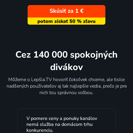
Skúsiť za 1 €
Cez 140 000 spokojných
divákov
Môžeme o Lepšia.TV hovoriť čokoľvek chceme, ale tisíce
nadšených používateľov aj tak najlepšie vedia, prečo je pre
nich tou správnou voľbou.
V pomere ceny a ponuky kanálov
Le
nemá služba na domácom trhu
ro
konkurenciu.
Ve