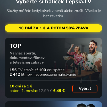
Vyberte si balíček Lepšia.TV
Služby môžete kedykoľvek zmeniť alebo zrušiť. Všetko je
bez záväzku.
10 DNÍ ZA 1 € A POTOM 50% ZĽAVA
TOP
Najviac športu,
dokumentov, filmov
a televíznej zábavy
156
TV staníc
až
100
dní spätne
2 442
filmov
neobmedzené nahrávanie
10 dní za
1 €
Vybrať
potom 1. mesiac
12,99 €
6,49 €