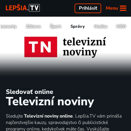
Menu
Prihlásiť
kumenty
Zábava
Šport
Správy
Hudba
HBO
Sledovať online
Televizní noviny
Sledujte
Televizní noviny online
. Lepšia.TV vám prináša
najčerstvejšie kauzy, spravodajstvo či publicistické
programy online, kedykoľvek máte čas. Vyskúšajte