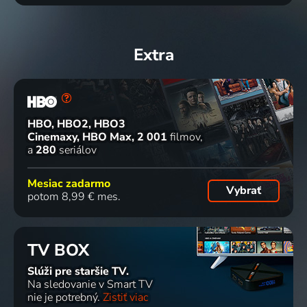
Extra
HBO, HBO2, HBO3
Cinemaxy, HBO Max
2 001
filmov
a
280
seriálov
Mesiac zadarmo
Vybrať
potom 8,99 € mes.
TV BOX
Slúži pre staršie TV.
Na sledovanie v Smart TV
nie je potrebný.
Zistiť viac