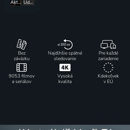
Aktuálne :24
Události
Bez
Najdlhšie spätné
Pre každé
záväzku
sledovanie
zariadenie
9053 filmov
Vysoká
Kdekoľvek
a seriálov
kvalita
v EÚ