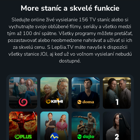
More staníc
a skvelé funkcie
Sledujte online živé vysielanie 156 TV staníc alebo si
vychutnajte svoje obľúbené filmy, seriály a všetko medzi
tým až 100 dní spätne. Všetky programy môžete pretáčať,
pozastavovať alebo neobmedzene nahrávať a užívať si ich
za skvelú cenu. S Lepšia.TV máte navyše k dispozícii
všetky stanice JOJ, aj keď už vo voľnom vysielaní nebudú
dostupné.