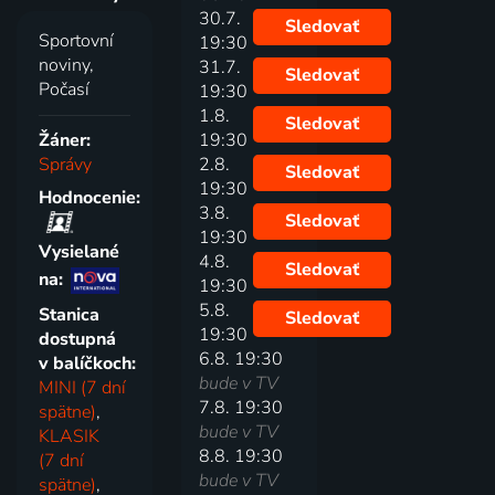
30.7.
Sledovať
Sportovní
19:30
noviny,
31.7.
Sledovať
Počasí
19:30
1.8.
Sledovať
Žáner:
19:30
Správy
2.8.
Sledovať
19:30
Hodnocenie:
3.8.
Sledovať
19:30
Vysielané
4.8.
Sledovať
na:
19:30
5.8.
Stanica
Sledovať
19:30
dostupná
6.8. 19:30
v balíčkoch:
bude v TV
MINI (7 dní
7.8. 19:30
spätne)
,
bude v TV
KLASIK
8.8. 19:30
(7 dní
bude v TV
spätne)
,