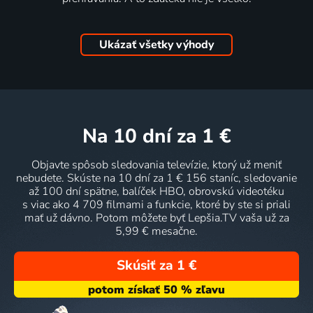
Ukázať všetky výhody
na 10 dní
za 1 €
Objavte spôsob sledovania televízie, ktorý už meniť
nebudete. Skúste na 10 dní za 1 € 156 staníc, sledovanie
až 100 dní spätne, balíček HBO, obrovskú videotéku
s viac ako 4 709 filmami a funkcie, ktoré by ste si priali
mať už dávno. Potom môžete byť Lepšia.TV vaša už za
5,99 € mesačne.
Skúsiť za 1 €