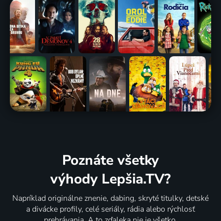
Poznáte všetky
výhody Lepšia.TV?
Napríklad originálne znenie, dabing, skryté titulky, detské
a divácke profily, celé seriály, rádia alebo rýchlosť
prehrávania. A to zďaleka nie je všetko.