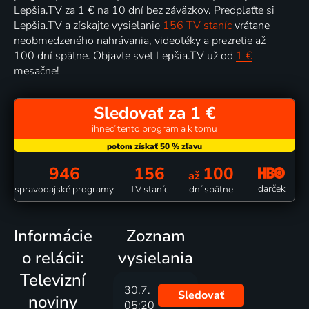
Lepšia.TV za 1 € na 10 dní bez záväzkov. Predplaťte si
Lepšia.TV a získajte vysielanie
156 TV staníc
vrátane
neobmedzeného nahrávania, videotéky a prezretie až
100 dní spätne. Objavte svet Lepšia.TV už od
1 €
mesačne!
Sledovať za 1 €
ihneď tento program a k tomu
946
156
100
až
darček
spravodajské programy
TV staníc
dní spätne
Informácie
Zoznam
o relácii:
vysielania
Televizní
30.7.
Sledovať
noviny
05:20