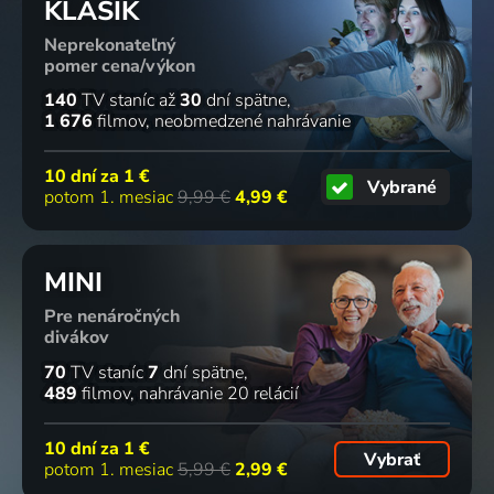
KLASIK
Neprekonateľný
pomer cena/výkon
140
TV staníc
až
30
dní spätne
1 676
filmov
neobmedzené nahrávanie
10 dní za
1 €
Vybrané
potom 1. mesiac
9,99 €
4,99 €
MINI
Pre nenáročných
divákov
70
TV staníc
7
dní spätne
489
filmov
nahrávanie 20 relácií
10 dní za
1 €
Vybrať
potom 1. mesiac
5,99 €
2,99 €