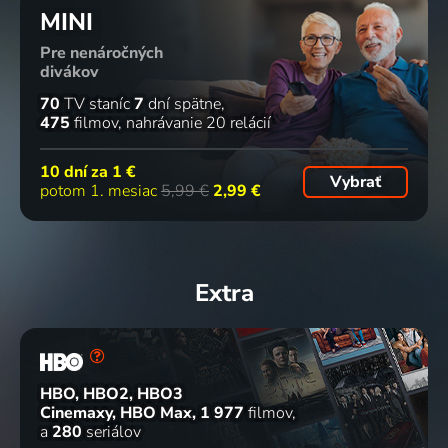
MINI
Pre nenáročných
divákov
70
TV staníc
7
dní spätne
475
filmov
nahrávanie 20 relácií
10 dní za
1 €
Vybrať
potom 1. mesiac
5,99 €
2,99 €
Extra
HBO, HBO2, HBO3
Cinemaxy, HBO Max
1 977
filmov
a
280
seriálov