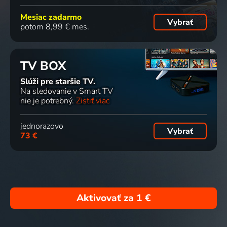
Mesiac zadarmo
Vybrať
potom 8,99 € mes.
TV BOX
Slúži pre staršie TV.
Na sledovanie v Smart TV
nie je potrebný.
Zistiť viac
jednorazovo
Vybrať
73 €
Aktivovať za
1 €