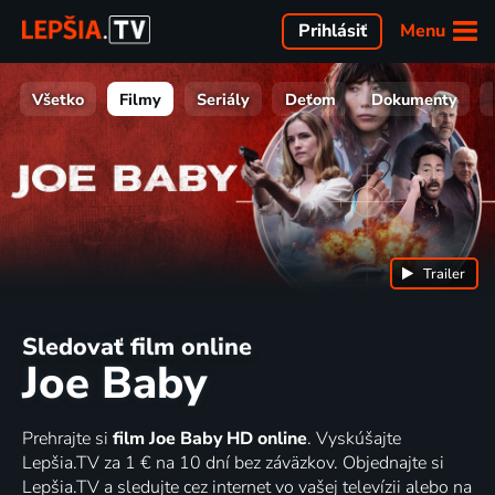
Menu
Prihlásiť
Všetko
Filmy
Seriály
Deťom
Dokumenty
Trailer
Sledovať film online
Joe Baby
Prehrajte si
film Joe Baby HD online
. Vyskúšajte
Lepšia.TV za 1 € na 10 dní bez záväzkov. Objednajte si
Lepšia.TV a sledujte cez internet vo vašej televízii alebo na