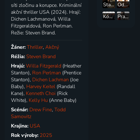
Statečný
Odstřelovač: Zabijákův konec
síti zločinu a korupce. Kriminální
akční thriller USA (2024). Hrají:
Kód 355
Pravá ruka pomsty
Dichen Lachmanová, Willa
Fitzgeraldová, Ron Perlman.
Režie: Steven Brand.
Žáner:
Thriller
,
Akčný
Réžia:
Steven Brand
Hrajú:
Willa Fitzgerald
(Heather
Stanton),
Ron Perlman
(Prentice
Stanton),
Dichen Lachman
(Joe
Baby),
Harvey Keitel
(Randall
Kane),
Kenneth Choi
(Rick
White),
Kelly Hu
(Anne Baby)
Scénár:
Drew Fine
,
Todd
Samovitz
Krajina:
USA
Rok výroby:
2025