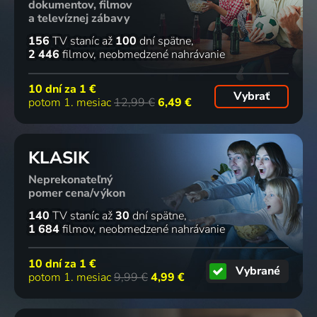
dokumentov, filmov
a televíznej zábavy
156
TV staníc
až
100
dní spätne
2 446
filmov
neobmedzené nahrávanie
10 dní za
1 €
Vybrať
potom 1. mesiac
12,99 €
6,49 €
KLASIK
Neprekonateľný
pomer cena/výkon
140
TV staníc
až
30
dní spätne
1 684
filmov
neobmedzené nahrávanie
10 dní za
1 €
Vybrané
potom 1. mesiac
9,99 €
4,99 €