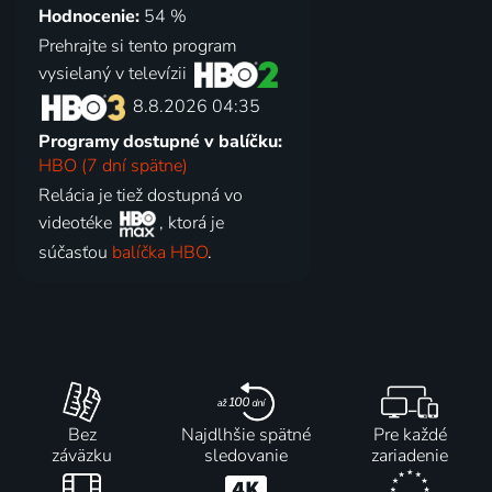
Hodnocenie:
54 %
Prehrajte si tento program
vysielaný v televízii
8.8.2026 04:35
Programy dostupné v balíčku:
HBO (7 dní spätne)
Relácia je tiež dostupná vo
videotéke
, ktorá je
súčasťou
balíčka HBO
.
Bez
Najdlhšie spätné
Pre každé
záväzku
sledovanie
zariadenie