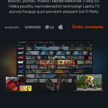
televízii, počítači, mobile i tablete kdekoľvek v celej EÚ.
Vďaka použitiu najmodernejších technológií Lepšia.TV
plynule funguje aj pri pomalom pripojení (od 3 Mb/s).
Ďalšie zariadenia