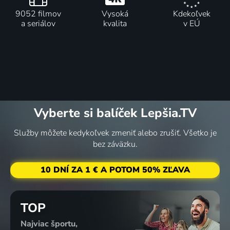
9052 filmov
Vysoká
Kdekoľvek
a seriálov
kvalita
v EÚ
Vyberte si balíček Lepšia.TV
Služby môžete kedykoľvek zmeniť alebo zrušiť. Všetko je
bez záväzku.
10 DNÍ ZA 1 € A POTOM 50% ZĽAVA
TOP
Najviac športu,