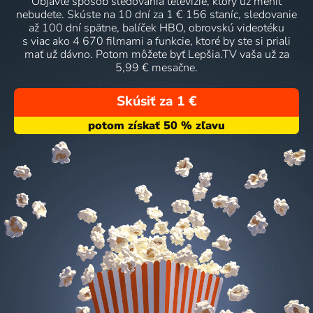
Objavte spôsob sledovania televízie, ktorý už meniť
nebudete. Skúste na 10 dní za 1 € 156 staníc, sledovanie
až 100 dní spätne, balíček HBO, obrovskú videotéku
s viac ako 4 670 filmami a funkcie, ktoré by ste si priali
mať už dávno. Potom môžete byť Lepšia.TV vaša už za
5,99 € mesačne.
Skúsiť za 1 €