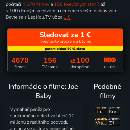
počítači
4 670 filmov
a
156 televíznych staníc
až
s 100 denným archívom a neobmedzeným nahrávaním.
Bavte sa s Lepšiou.TV už za
1 €
!
Sledovať za 1 €
ihneď tento program a k tomu
4670
156
100
až
darček
filmov
TV staníc
dní spätne
Informácie o filme: Joe
Podobné
Baby
filmy
Vymahač peněz pro
Touha po vraždě
Krvavá hlubina
soukromého detektiva hledá 10
milionů z realitního podvodu,
Vrátná
Z lovce kořistí
ale brzy se ocitne v nebezpečné