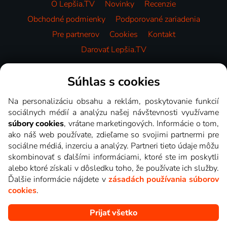
O Lepšia.TV
Novinky
Recenzie
Obchodné podmienky
Podporované zariadenia
Pre partnerov
Cookies
Kontakt
Darovať Lepšia.TV
Videotéka
Súhlas s cookies
Na personalizáciu obsahu a reklám, poskytovanie funkcií
sociálnych médií a analýzu našej návštevnosti využívame
súbory cookies
, vrátane marketingových. Informácie o tom,
ako náš web používate, zdieľame so svojimi partnermi pre
sociálne médiá, inzerciu a analýzy. Partneri tieto údaje môžu
skombinovať s ďalšími informáciami, ktoré ste im poskytli
alebo ktoré získali v dôsledku toho, že používate ich služby.
Ďalšie informácie nájdete v
zásadách používania súborov
cookies
.
Prijať všetko
Copyright © goNET s.r.o. Na tomto webe sú zobrazované obrázky
z relácií TV staníc, ktoré môžete sledovať v Lepšia.TV.