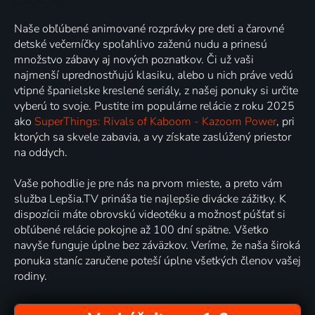
Naše obľúbené animované rozprávky pre deti a čarovné
detské večerníčky spoľahlivo zaženú nudu a prinesú
množstvo zábavy aj nových poznatkov. Či už vaši
najmenší uprednostňujú klasiku, alebo u nich práve vedú
vtipné španielske kreslené seriály, z našej ponuky si určite
vyberú to svoje. Pustite im populárne relácie z roku 2025
ako
SuperThings: Rivals of Kaboom - Kazoom Power
, pri
ktorých sa skvele zabavia, a vy získate zaslúžený priestor
na oddych.
Vaše pohodlie je pre nás na prvom mieste, a preto vám
služba Lepšia.TV prináša tie najlepšie divácke zážitky. K
dispozícii máte obrovskú videotéku a možnosť púšťať si
obľúbené relácie pokojne až 100 dní spätne. Všetko
navyše funguje úplne bez záväzkov. Veríme, že naša široká
ponuka staníc zaručene poteší úplne všetkých členov vašej
rodiny.