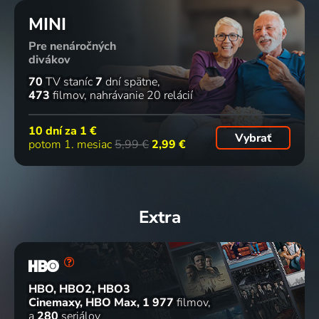
MINI
Pre nenáročných
divákov
70
TV staníc
7
dní spätne
473
filmov
nahrávanie 20 relácií
10 dní za
1 €
Vybrať
potom 1. mesiac
5,99 €
2,99 €
Extra
HBO, HBO2, HBO3
Cinemaxy, HBO Max
1 977
filmov
a
280
seriálov