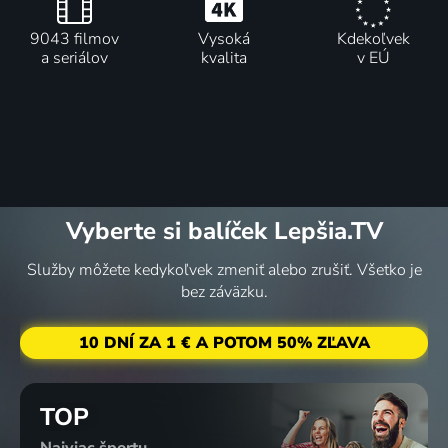
9043 filmov
Vysoká
Kdekoľvek
a seriálov
kvalita
v EÚ
Vyberte si balíček Lepšia.TV
Služby môžete kedykoľvek zmeniť alebo zrušiť. Všetko je
bez záväzku.
10 DNÍ ZA 1 € A POTOM 50% ZĽAVA
TOP
Najviac športu,