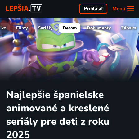
Menu
Prihlásiť
tko
Filmy
Seriály
Deťom
Dokumenty
Zábava
Najlepšie španielske
animované a kreslené
seriály pre deti z roku
2025