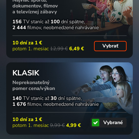
dokumentov, filmov
a televíznej zábavy
156
TV staníc
až
100
dní spätne
2 444
filmov
neobmedzené nahrávanie
10 dní za
1 €
Vybrať
potom 1. mesiac
12,99 €
6,49 €
KLASIK
Neprekonateľný
pomer cena/výkon
140
TV staníc
až
30
dní spätne
1 676
filmov
neobmedzené nahrávanie
10 dní za
1 €
Vybrané
potom 1. mesiac
9,99 €
4,99 €