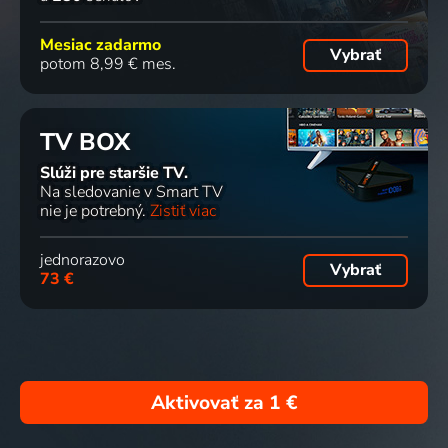
Mesiac zadarmo
Vybrať
potom 8,99 € mes.
TV BOX
Slúži pre staršie TV.
Na sledovanie v Smart TV
nie je potrebný.
Zistiť viac
jednorazovo
Vybrať
73 €
Aktivovať za
1 €