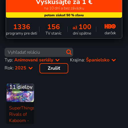
Vyskúšajte za 1 €
na 10 dní a bez záväzku
1336
156
100
až
darček
programy pre deti
TV staníc
dní spätne
Typ:
Animované seriály
Krajina:
Španielsko
Rok:
2025
Zrušiť
11 dielov
87
%
SuperThings:
Rivals of
Kaboom -
Kazoom