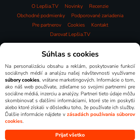
O Lepšia.TV
Novinky
Recenzie
Obchodné podmienky
Podporované zariadenia
Pre partnerov
Cookies
Kontakt
Darovať Lepšia.TV
Videotéka
Súhlas s cookies
Na personalizáciu obsahu a reklám, poskytovanie funkcií
sociálnych médií a analýzu našej návštevnosti využívame
súbory cookies
, vrátane marketingových. Informácie o tom,
ako náš web používate, zdieľame so svojimi partnermi pre
sociálne médiá, inzerciu a analýzy. Partneri tieto údaje môžu
skombinovať s ďalšími informáciami, ktoré ste im poskytli
alebo ktoré získali v dôsledku toho, že používate ich služby.
Ďalšie informácie nájdete v
zásadách používania súborov
cookies
.
Prijať všetko
Copyright © goNET s.r.o. Na tomto webe sú zobrazované obrázky