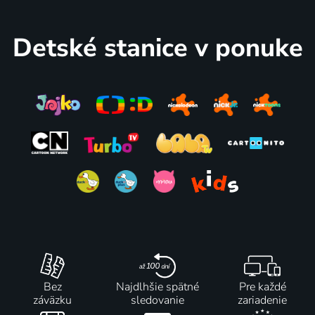
Power
2024-2025 | Španielsko | Animovaný, Akčný, Komédia, Science Fiction
Detské stanice v ponuke
Bez
Najdlhšie spätné
Pre každé
záväzku
sledovanie
zariadenie