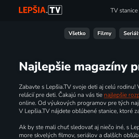
TV stanice
Všetko
Filmy
Seriál
Najlepšie magazíny pr
Zabavte s Lepšia.TV svoje deti aj celú rodinu!
relácií pre deti. Čakajú na vás tie
najlepšie roz
online. Od výukových programov pre tých najme
V Lepšia.TV nájdete obľúbené stanice, ktoré za
Ak by ste mali chuť sledovať aj niečo iné, s L
more skvelých filmov, seriálov a ďalších obľú