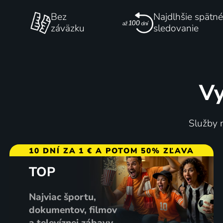
Bez
Najdlhšie spätné
záväzku
sledovanie
Vy
Služby m
10 DNÍ ZA 1 € A POTOM 50% ZĽAVA
TOP
Najviac športu,
dokumentov, filmov
a televíznej zábavy