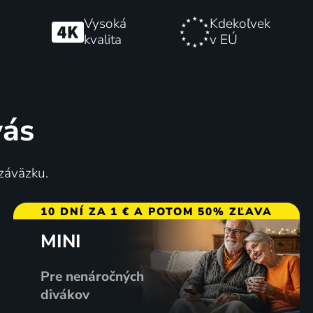
Vysoká
Kdekoľvek
kvalita
v EÚ
vás
 záväzku.
10 DNÍ ZA 1 € A POTOM 50% ZĽAVA
MINI
Pre nenáročných
divákov