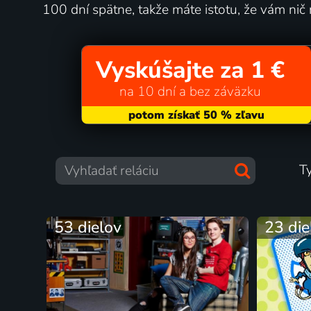
100 dní spätne, takže máte istotu, že vám nič 
Vyskúšajte za 1 €
na 10 dní a bez záväzku
T
53 dielov
23 die