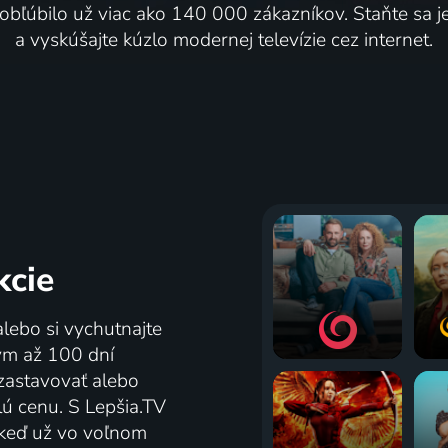
 obľúbilo už viac ako 140 000 zákazníkov. Staňte sa 
a vyskúšajte kúzlo modernej televízie cez internet.
kcie
alebo si vychutnajte
tým až 100 dní
zastavovať alebo
lú cenu. S Lepšia.TV
j keď už vo voľnom