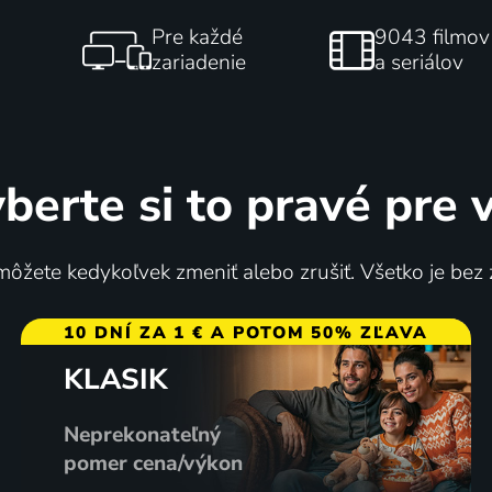
Pre každé
9043 filmov
zariadenie
a seriálov
berte si to pravé pre 
ôžete kedykoľvek zmeniť alebo zrušiť. Všetko je bez
10 DNÍ ZA 1 € A POTOM 50% ZĽAVA
KLASIK
Neprekonateľný
pomer cena/výkon