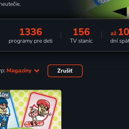
neutečie.
1336
156
1
až
programy pre deti
TV staníc
dní spä
yp:
Magazíny
Zrušiť
lov