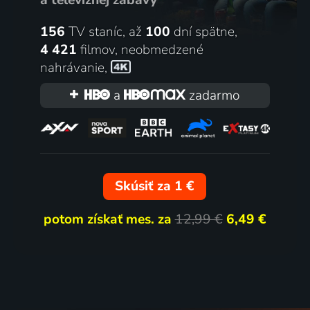
156
TV staníc, až
100
dní spätne,
4 421
filmov
,
neobmedzené
nahrávanie
,
a
zadarmo
Skúsiť za 1 €
potom získať mes. za
12,99 €
6,49 €