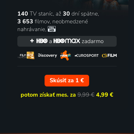
140
TV staníc, až
30
dní spätne,
3 653
filmov
,
neobmedzené
nahrávanie
,
a
zadarmo
Skúsiť za 1 €
potom získať mes. za
9,99 €
4,99 €