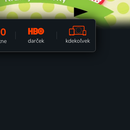
00
kdekoľvek
darček
tne