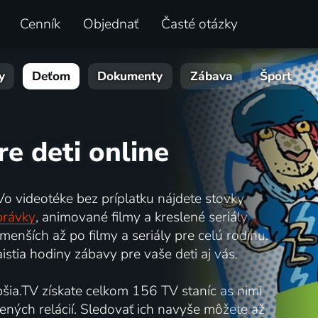
Cenník
Objednať
Časté otázky
y
Deťom
Dokumenty
Zábava
Šport
e deti online
 Vo videotéke bez príplatku nájdete stovky
právky
, animované filmy a kreslené seriály
nších až po filmy a seriály pre celú rodinu.
istia hodiny zábavy pre vaše deti aj vás.
epšia.TV získate celkom 156 TV staníc as nimi
bených relácií. Sledovať ich navyše môžete až