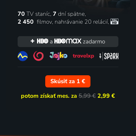
70
TV staníc,
7
dní spätne,
2 450
filmov
,
nahrávanie 20 relácií
,
a
zadarmo
Skúsiť za 1 €
potom získať mes. za
5,99 €
2,99 €