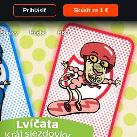
Prihlásiť
Skúsiť za 1 €
Správy
Hudba
HBO