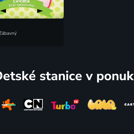
 Zábavný
etské stanice v ponu