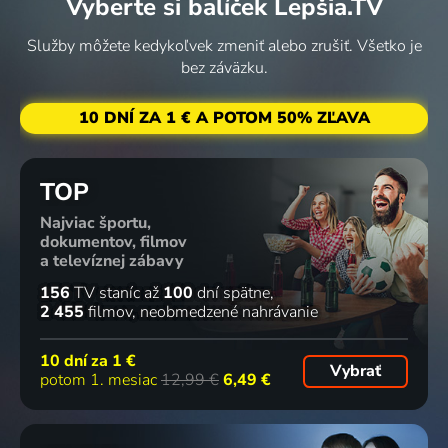
Vyberte si balíček Lepšia.TV
Navzdory
Stíhací esa
Záhadná
Válečné
všemu
Luftwaffe
zmizení
námořnictvo
Služby môžete kedykoľvek zmeniť alebo zrušiť. Všetko je
2001 | Vojnový
2001 | Vojnový
2001 | Krimi
2001 | Vojnový
bez záväzku.
10 DNÍ ZA 1 € A POTOM 50% ZĽAVA
Váleční
TOP
zajatci
Najviac športu,
2001 | Historický
dokumentov, filmov
a televíznej zábavy
156
TV staníc
až
100
dní spätne
2 455
filmov
neobmedzené nahrávanie
10 dní za
1 €
Vybrať
potom 1. mesiac
12,99 €
6,49 €