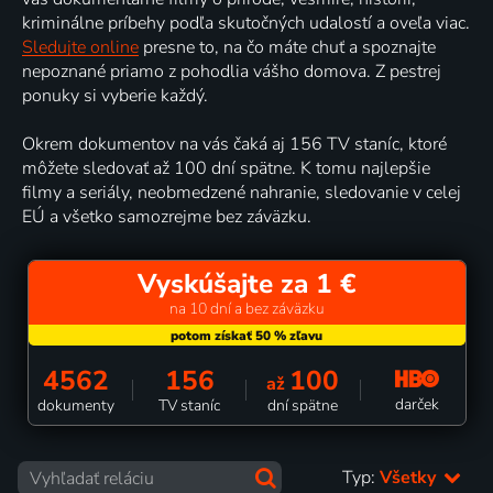
kriminálne príbehy podľa skutočných udalostí a oveľa viac.
Sledujte online
presne to, na čo máte chuť a spoznajte
nepoznané priamo z pohodlia vášho domova. Z pestrej
ponuky si vyberie každý.
Okrem dokumentov na vás čaká aj 156 TV staníc, ktoré
môžete sledovať až 100 dní spätne. K tomu najlepšie
filmy a seriály, neobmedzené nahranie, sledovanie v celej
EÚ a všetko samozrejme bez záväzku.
Vyskúšajte za 1 €
na 10 dní a bez záväzku
4562
156
100
až
darček
dokumenty
TV staníc
dní spätne
Typ:
Všetky