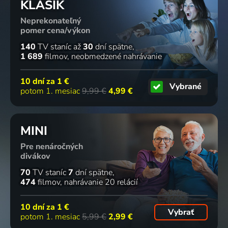
KLASIK
Neprekonateľný
pomer cena/výkon
140
TV staníc
až
30
dní spätne
1 689
filmov
neobmedzené nahrávanie
10 dní za
1 €
Vybrané
potom 1. mesiac
9,99 €
4,99 €
MINI
Pre nenáročných
divákov
70
TV staníc
7
dní spätne
474
filmov
nahrávanie 20 relácií
10 dní za
1 €
Vybrať
potom 1. mesiac
5,99 €
2,99 €