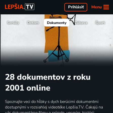
Menu
Prihlásiť
Seriály
Deťom
Dokumenty
Zábava
Šport
28 dokumentov z roku
2001 online
Spoznajte veci do hĺbky s dych berúcimi dokumentmi
dostupnými v rozsiahlej videotéke Lepšia.TV. Čakajú na
vás dokumentárne filmy o prírode, vesmíre, histórii,