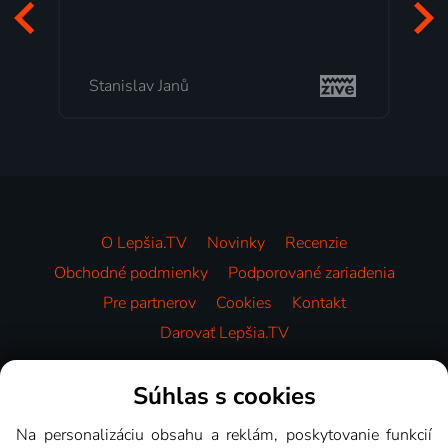
Stanislav Janů
O Lepšia.TV
Novinky
Recenzie
Obchodné podmienky
Podporované zariadenia
Pre partnerov
Cookies
Kontakt
Darovať Lepšia.TV
Videotéka
Súhlas s cookies
Na personalizáciu obsahu a reklám, poskytovanie funkcií