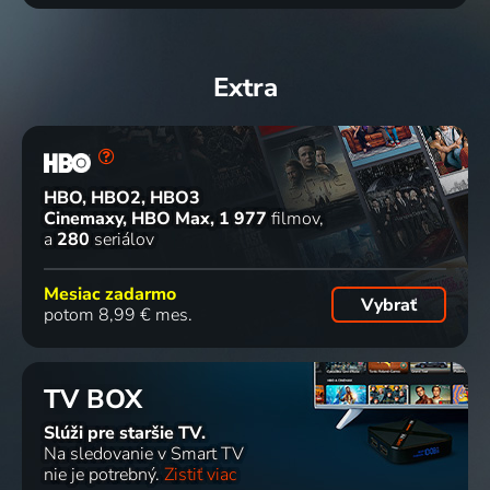
Extra
HBO, HBO2, HBO3
Cinemaxy, HBO Max
1 977
filmov
a
280
seriálov
Mesiac zadarmo
Vybrať
potom 8,99 € mes.
TV BOX
Slúži pre staršie TV.
Na sledovanie v Smart TV
nie je potrebný.
Zistiť viac