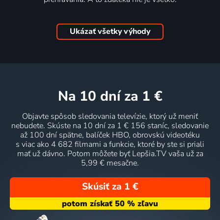
Ukázať všetky výhody
na 10 dní
za 1 €
Objavte spôsob sledovania televízie, ktorý už meniť
nebudete. Skúste na 10 dní za 1 € 156 staníc, sledovanie
až 100 dní spätne, balíček HBO, obrovskú videotéku
s viac ako 4 682 filmami a funkcie, ktoré by ste si priali
mať už dávno. Potom môžete byť Lepšia.TV vaša už za
5,99 € mesačne.
Skúsiť za 1 €