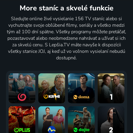
More staníc
a skvelé funkcie
Sledujte online živé vysielanie 156 TV staníc alebo si
vychutnajte svoje obľúbené filmy, seriály a všetko medzi
tým až 100 dní spätne. Všetky programy môžete pretáčať,
pozastavovať alebo neobmedzene nahrávať a užívať si ich
za skvelú cenu. S Lepšia.TV máte navyše k dispozícii
všetky stanice JOJ, aj keď už vo voľnom vysielaní nebudú
dostupné.