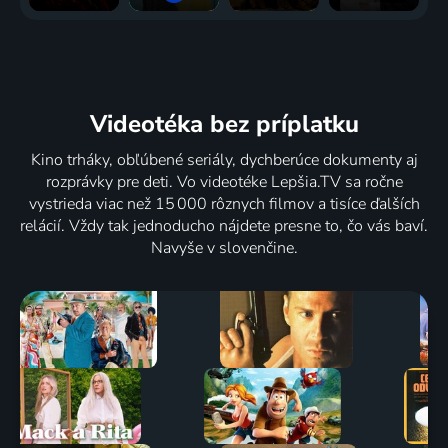
Videotéka
bez príplatku
Kino trháky, obľúbené seriály, dychberúce dokumenty aj
rozprávky pre deti. Vo videotéke Lepšia.TV sa ročne
vystrieda viac než 15 000 rôznych filmov a tisíce ďalších
relácií. Vždy tak jednoducho nájdete presne to, čo vás baví.
Navyše v slovenčine.