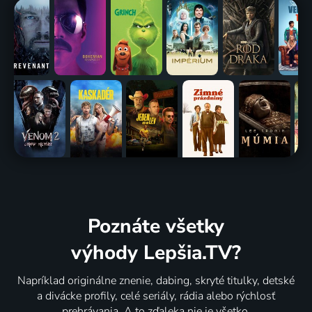
Poznáte všetky
výhody Lepšia.TV?
Napríklad originálne znenie, dabing, skryté titulky, detské
a divácke profily, celé seriály, rádia alebo rýchlosť
prehrávania. A to zďaleka nie je všetko.