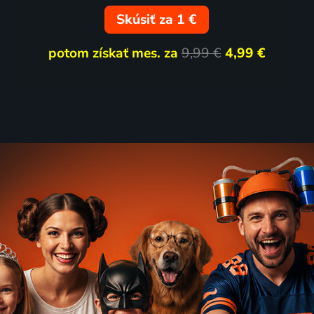
Skúsiť za 1 €
ov
3 diely
potom získať mes. za
9,99 €
4,99 €
 které vstoupily do
Dějiny neposlušnosti
2017 | Historický
torický
y
71
4 diely
%