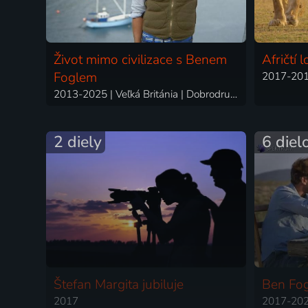
Život mimo civilizace s Benem
Afričtí l
Foglem
2017-2018
2013-2025 | Veľká Británia | Dobrodružný, Civilizácia
2 diely
6 diel
Štefan Margita jubiluje
Ben Fog
2017
2017-2020