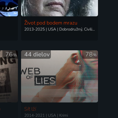
Život pod bodem mrazu
2013-2025 | USA | Dobrodružný, Civilizácia, Príroda
76
44 dielov
78
%
%
e
Síť lží
2014-2021 | USA | Krimi