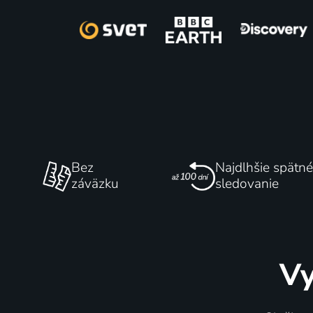
Vražda v srdci země
Opravn
2017-2023 | USA | Krimi
2004-2020
Bez
Najdlhšie spätné
záväzku
sledovanie
33 dielov
70
29 die
%
Vy