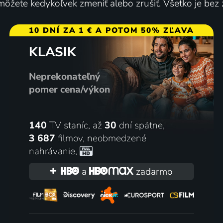
ôžete kedykoľvek zmeniť alebo zrušiť. Všetko je bez
obchodníci
Krajinou příběhů českýc
10 DNÍ ZA 1 € A POTOM 50% ZĽAVA
2003-2022 | Veľká Británia | Motoristické, Reality TV
známých i neznámých
KLASIK
2017-2021 | Historický
Neprekonateľný
y
pomer cena/výkon
140
TV staníc, až
30
dní spätne,
3 687
filmov
,
neobmedzené
nahrávanie
,
a
zadarmo
ry: Poselství z hlubin
V továrně
u
2017
smír