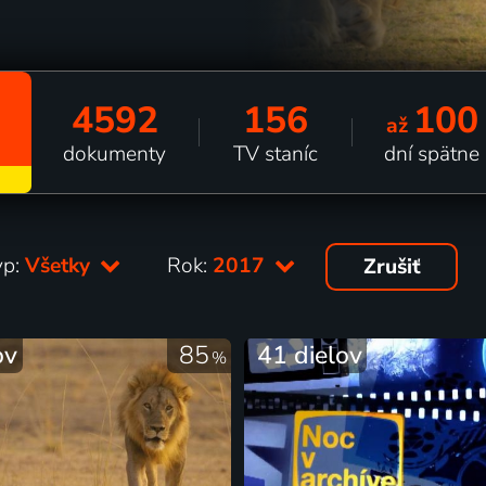
4592
156
100
až
dokumenty
TV staníc
dní spätne
yp:
Všetky
Rok:
2017
Zrušiť
ov
85
41 dielov
%