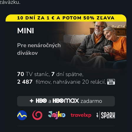
 záväzku.
h hradů
Neobjasněná akta NASA
10 DNÍ ZA 1 € A POTOM 50% ZĽAVA
2017-2019 | Veľká Británia | Cestovanie
MINI
Pre nenáročných
200 dielov
57
%
divákov
70
TV staníc,
7
dní spätne,
2 487
filmov
,
nahrávanie 20 relácií
,
a
zadarmo
Jak si vybrat správné šaty
2007-2022 | USA | Reality TV