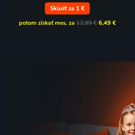
Skúsiť za 1 €
43 dielov
89
5 diel
%
potom získať mes. za
12,99 €
6,49 €
ZOO
Zločiny,
2017-2021 | USA | Príroda
historie
2017 | His
26 dielov
86
2 diel
%