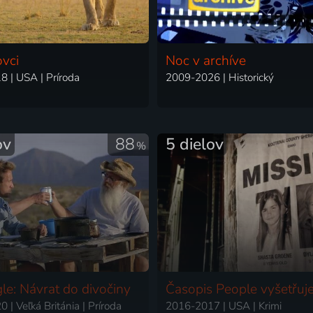
ovci
Noc v archíve
 | USA | Príroda
2009-2026 | Historický
ov
88
5 dielov
%
le: Návrat do divočiny
Časopis People vyšetřuj
 | Veľká Británia | Príroda
2016-2017 | USA | Krimi