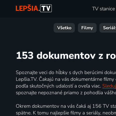
TV stanice
Všetko
Filmy
Seriál
153 dokumentov z ro
Spoznajte veci do hĺbky s dych berúcimi doku
Lepšia.TV. Čakajú na vás dokumentárne filmy o 
podľa skutočných udalostí a oveľa viac.
Sleduj
spoznajte nepoznané priamo z pohodlia vášho
Okrem dokumentov na vás čaká aj 156 TV stan
spätne. K tomu najlepšie filmy a seriály, neo