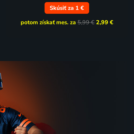
Skúsiť za 1 €
6 dielov
83
%
potom získať mes. za
5,99 €
2,99 €
Zvířecí obydlí
2017-2019 | USA | Príroda
70
26 dielov
80
%
%