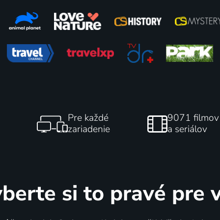
a vraků
Odborníci na domy v ko
 | USA | Reality TV, Šport
stromů
2014-2018 | USA | Komédia
Pre každé
9071 filmov
zariadenie
a seriálov
lov
82
17 dielov
%
berte si to pravé pre 