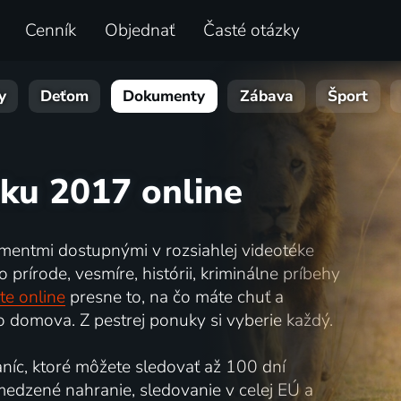
Cenník
Objednať
Časté otázky
y
Deťom
Dokumenty
Zábava
Šport
ku 2017 online
mentmi dostupnými v rozsiahlej videotéke
prírode, vesmíre, histórii, kriminálne príbehy
te online
presne to, na čo máte chuť a
 domova. Z pestrej ponuky si vyberie každý.
íc, ktoré môžete sledovať až 100 dní
bmedzené nahranie, sledovanie v celej EÚ a