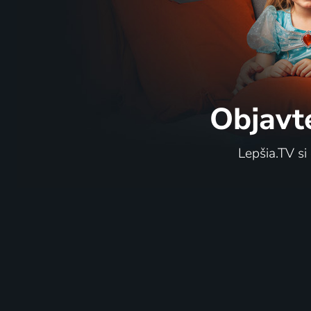
Poslední obyvatelé Aljašky
Tyto les
Objavt
2015-2019 | USA | Príroda, Reality TV
Lepšia.TV si
3 diely
52
3 diel
%