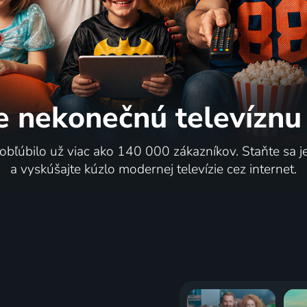
y jsou prokleté
Přiměřená pochybnost
e nekonečnú
televíznu
2017-2021 | Kanada | Horor, Cestovanie
 obľúbilo už viac ako 140 000 zákazníkov. Staňte sa 
a vyskúšajte kúzlo modernej televízie cez internet.
y
5 dielov