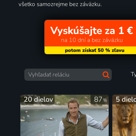
všetko samozrejme bez záväzku.
Vyskúšajte za 1 €
na 10 dní a bez záväzku
T
20 dielov
87
5 diel
%