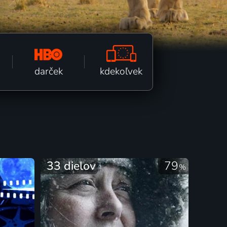
kdekoľvek
darček
33 dielov
79
%