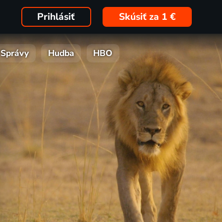
Prihlásiť
Skúsiť za 1 €
Správy
Hudba
HBO