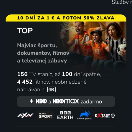
Služby m
Na pokraji Aljašky
Rození 
10 DNÍ ZA 1 € A POTOM 50% ZĽAVA
2014-2017 | USA | Cestovanie, Dobrodružný, Reality TV
TOP
Najviac športu,
5 dielov
54
2 diel
%
dokumentov, filmov
a televíznej zábavy
156
TV staníc, až
100
dní spätne,
4 452
filmov
,
neobmedzené
nahrávanie
,
a
zadarmo
Horské příšery
Černé dí
2013-2021 | USA | Cestovanie, Reality TV
vesmír
2017 | Ve