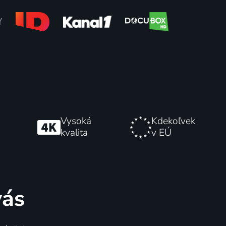
runách
V továrně
2015-2026 | Veľká Británia | Historický
Vysoká
Kdekoľvek
kvalita
v EÚ
15 dielov
65
%
vás