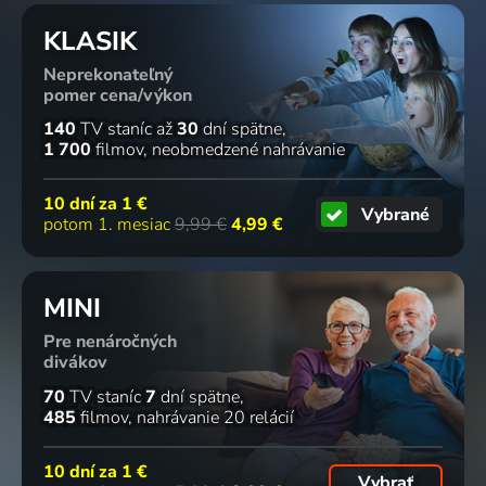
KLASIK
Neprekonateľný
pomer cena/výkon
140
TV staníc
až
30
dní spätne
1 700
filmov
neobmedzené nahrávanie
10 dní za
1 €
Vybrané
potom 1. mesiac
9,99 €
4,99 €
MINI
Pre nenáročných
divákov
70
TV staníc
7
dní spätne
485
filmov
nahrávanie 20 relácií
10 dní za
1 €
Vybrať