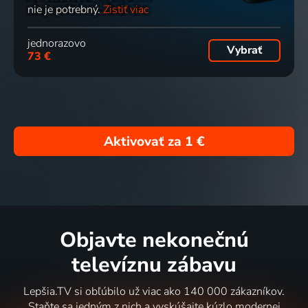
nie je potrebný.
Zistiť viac
jednorazovo
Vybrať
73 €
Aktivovať za
1 €
Objavte nekonečnú
televíznu zábavu
Lepšia.TV si obľúbilo už viac ako 140 000 zákazníkov.
Staňte sa jedným z nich a vyskúšajte kúzlo modernej