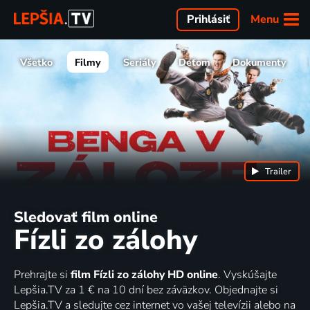
Menu
Prihlásiť
Všetko
Filmy
Seriály
Deťom
Dokumenty
Trailer
Sledovať film online
Fízli zo zálohy
Prehrajte si
film Fízli zo zálohy HD online
. Vyskúšajte
Lepšia.TV za 1 € na 10 dní bez záväzkov. Objednajte si
Lepšia.TV a sledujte cez internet vo vašej televízii alebo na