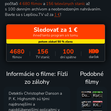
počítači
4 680 filmov
a
156 televíznych staníc
až
s 100 denným archívom a neobmedzeným nahrávaním.
Bavte sa s Lepšiou.TV už za
1 €
!
Sledovať za 1 €
ihneď tento program a k tomu
4680
156
100
darček
filmov
TV staníc
dní spätne
Informácie o filme: Fízli
Podobné
zo zálohy
filmy
Detektív Christopher Danson a
Dokonalý zločin
Kurýři
P. K. Highsmith sú tými
najdrsnejšími a
Šofér
Križovatka smrti 2
najobľúbenejšími policajtmi v