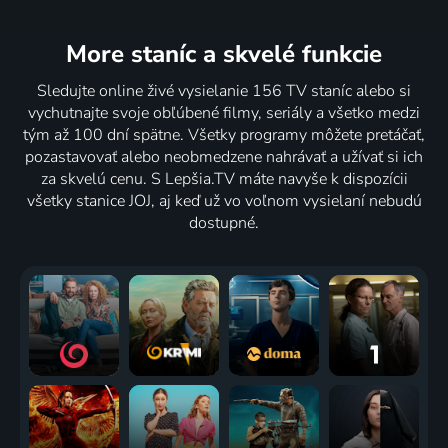
More staníc
a skvelé funkcie
Sledujte online živé vysielanie 156 TV staníc alebo si
vychutnajte svoje obľúbené filmy, seriály a všetko medzi
tým až 100 dní spätne. Všetky programy môžete pretáčať,
pozastavovať alebo neobmedzene nahrávať a užívať si ich
za skvelú cenu. S Lepšia.TV máte navyše k dispozícii
všetky stanice JOJ, aj keď už vo voľnom vysielaní nebudú
dostupné.