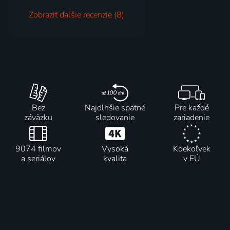
Zobraziť ďalšie recenzie (8)
Bez
Najdlhšie spätné
Pre každé
záväzku
sledovanie
zariadenie
9074 filmov
Vysoká
Kdekoľvek
a seriálov
kvalita
v EÚ