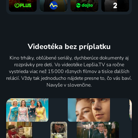
Videotéka
bez príplatku
Kino trháky, obľúbené seriály, dychberúce dokumenty aj
rozprávky pre deti. Vo videotéke Lepšia.TV sa ročne
vystrieda viac než 15 000 rôznych filmov a tisíce ďalších
relácií. Vždy tak jednoducho nájdete presne to, čo vás baví.
Navyše v slovenčine.