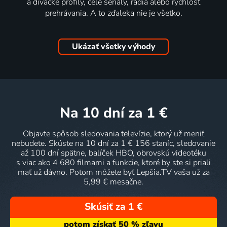
a divácke profily, celé seriály, rádia alebo rýchlosť
prehrávania. A to zďaleka nie je všetko.
Ukázať všetky výhody
na 10 dní
za 1 €
Objavte spôsob sledovania televízie, ktorý už meniť
nebudete. Skúste na 10 dní za 1 € 156 staníc, sledovanie
až 100 dní spätne, balíček HBO, obrovskú videotéku
s viac ako 4 680 filmami a funkcie, ktoré by ste si priali
mať už dávno. Potom môžete byť Lepšia.TV vaša už za
5,99 € mesačne.
Skúsiť za 1 €