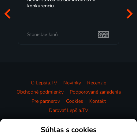
konkurenciu.
Stanislav Janů
O Lepšia.TV
Novinky
Recenzie
Obchodné podmienky
Podporované zariadenia
Pre partnerov
Cookies
Kontakt
Darovať Lepšia.TV
Videotéka
Súhlas s cookies