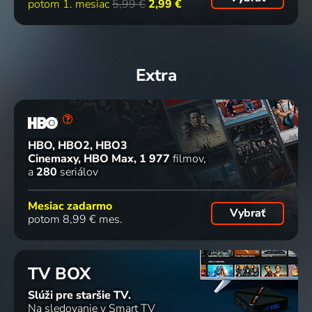
potom 1. mesiac
5,99 €
2,99 €
Extra
HBO, HBO2, HBO3
Cinemaxy, HBO Max
1 977
filmov
a
280
seriálov
Mesiac zadarmo
Vybrať
potom 8,99 € mes.
TV BOX
Slúži pre staršie TV.
Na sledovanie v Smart TV