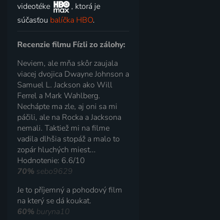
videotéke
, ktorá je
súčasťou
balíčka HBO
.
Recenzie filmu Fízli zo zálohy:
Neviem, ale mňa skôr zaujala
viacej dvojica Dwayne Johnson a
Samuel L. Jackson ako Will
Ferrel a Mark Wahlberg.
Nechápte ma zle, aj oni sa mi
páčili, ale na Rocka a Jacksona
nemali. Taktiež mi na filme
vadila dlhšia stopáž a malo to
zopár hluchých miest...
Hodnotenie: 6.6/10
70%
sebo9629
Je to příjemný a pohodový film
na který se dá koukat.
60%
buryna10