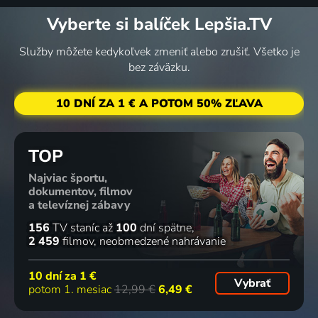
Vyberte si balíček Lepšia.TV
Služby môžete kedykoľvek zmeniť alebo zrušiť. Všetko je
bez záväzku.
10 DNÍ ZA 1 € A POTOM 50% ZĽAVA
TOP
Najviac športu,
dokumentov, filmov
a televíznej zábavy
156
TV staníc
až
100
dní spätne
2 459
filmov
neobmedzené nahrávanie
10 dní za
1 €
Vybrať
potom 1. mesiac
12,99 €
6,49 €