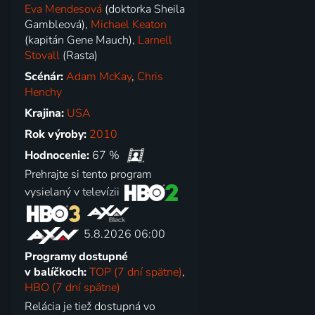
Eva Mendesová
(doktorka Sheila
Gambleová),
Michael Keaton
(kapitán Gene Mauch),
Larnell
Stovall
(Rasta)
Scénár:
Adam McKay
,
Chris
Henchy
Krajina:
USA
Rok výroby:
2010
Hodnocenie:
67 %
Prehrajte si tento program
vysielaný v televízii
5.8.2026 06:00
Programy dostupné
v balíčkoch:
TOP (7 dní spätne)
,
HBO (7 dní spätne)
Relácia je tiež dostupná vo