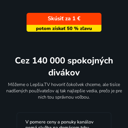
Skúsiť za 1 €
Cez 140 000 spokojných
divákov
Môžeme o Lepšia.TV hovoriť čokoľvek chceme, ale tisíce
nadšených používateľov aj tak najlepšie vedia, prečo je pre
nich tou správnou voľbou.
V pomere ceny a ponuky kanálov
nemá služba na domácom trhu