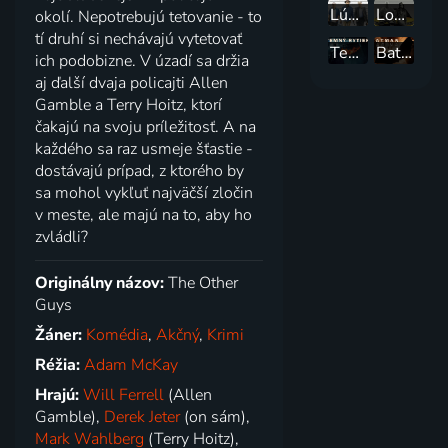
Lúpež vo veľkom štýle
Loganovi parťáci
okolí. Nepotrebujú tetovanie - to
tí druhí si nechávajú vytetovať
Temný rytier
Batman začína
ich podobizne. V úzadí sa držia
aj ďalší dvaja policajti Allen
Gamble a Terry Hoitz, ktorí
čakajú na svoju príležitosť. A na
každého sa raz usmeje šťastie -
dostávajú prípad, z ktorého by
sa mohol vykľuť najväčší zločin
v meste, ale majú na to, aby ho
zvládli?
Originálny názov:
The Other
Guys
Žáner:
Komédia
,
Akčný
,
Krimi
Réžia:
Adam McKay
Hrajú:
Will Ferrell
(Allen
Gamble),
Derek Jeter
(on sám),
Mark Wahlberg
(Terry Hoitz),