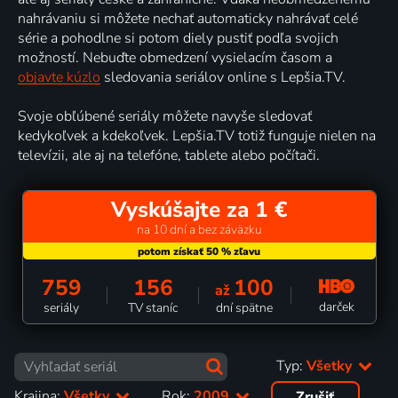
nahrávaniu si môžete nechať automaticky nahrávať celé
série a pohodlne si potom diely pustiť podľa svojich
možností. Nebuďte obmedzení vysielacím časom a
objavte kúzlo
sledovania seriálov online s Lepšia.TV.
Svoje obľúbené seriály môžete navyše sledovať
kedykoľvek a kdekoľvek. Lepšia.TV totiž funguje nielen na
televízii, ale aj na telefóne, tablete alebo počítači.
Vyskúšajte za 1 €
na 10 dní a bez záväzku
759
156
100
až
darček
seriály
TV staníc
dní spätne
Typ:
Všetky
Krajina:
Všetky
Rok:
2009
Zrušiť