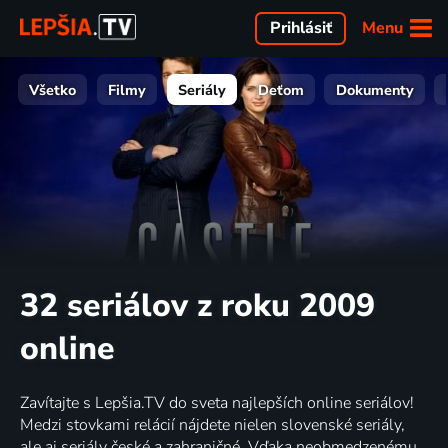
Menu
Prihlásiť
Všetko
Filmy
Seriály
Deťom
Dokumenty
32 seriálov z roku 2009
online
Zavítajte s Lepšia.TV do sveta najlepších online seriálov!
Medzi stovkami relácií nájdete nielen slovenské seriály,
ale aj seriály české a zahraničné. Vďaka neobmedzenému