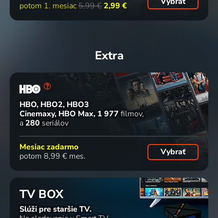
Vybrať
dielov
dielov
potom 1. mesiac
5,99 €
2,99 €
Gossip
Na
Dva a pol
Moje
Girl
velikosti
chlapa
máma
2007-2012 | USA | Romantický, Dráma, Komédia
záleží
2003-2015 | USA | Romantický, Komédia
veterinářka
Extra
2009-2011 | USA | Komédia, Dráma
2006-2023 | Nemecko | Rodinný, Dráma
HBO, HBO2, HBO3
Vraždy,
Cinemaxy, HBO Max
1 977
filmov
ktoré
a
280
seriálov
šokovali
2009 | USA | Krimi
Mesiac zadarmo
Vybrať
potom 8,99 € mes.
TV BOX
Slúži pre staršie TV.