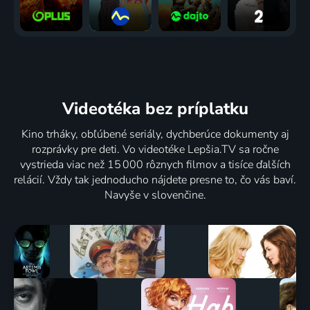
Videotéka
bez príplatku
Kino trháky, obľúbené seriály, dychberúce dokumenty aj
rozprávky pre deti. Vo videotéke Lepšia.TV sa ročne
vystrieda viac než 15 000 rôznych filmov a tisíce ďalších
relácií. Vždy tak jednoducho nájdete presne to, čo vás baví.
Navyše v slovenčine.