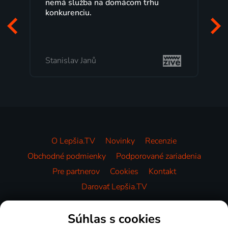
nemá služba na domácom trhu
rokov s
konkurenciu.
Veľký v
pozerať,
to, čo m
Stanislav Janů
Milada 
O Lepšia.TV
Novinky
Recenzie
Obchodné podmienky
Podporované zariadenia
Pre partnerov
Cookies
Kontakt
Darovať Lepšia.TV
Videotéka
Súhlas s cookies