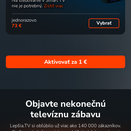
Na sledovanie v Smart TV
nie je potrebný.
Zistiť viac
jednorazovo
Vybrať
73 €
Aktivovať za
1 €
Objavte nekonečnú
televíznu zábavu
Lepšia.TV si obľúbilo už viac ako 140 000 zákazníkov.