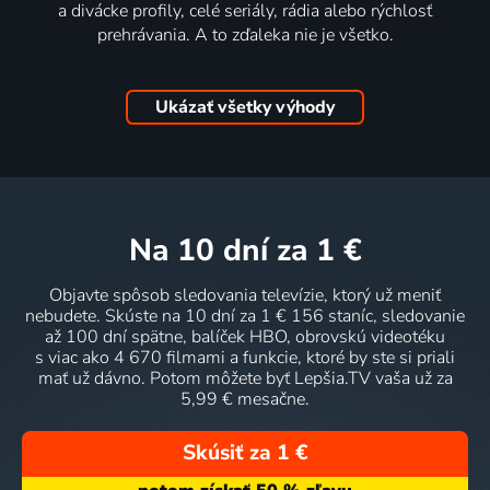
a divácke profily, celé seriály, rádia alebo rýchlosť
prehrávania. A to zďaleka nie je všetko.
Ukázať všetky výhody
na 10 dní
za 1 €
Objavte spôsob sledovania televízie, ktorý už meniť
nebudete. Skúste na 10 dní za 1 € 156 staníc, sledovanie
až 100 dní spätne, balíček HBO, obrovskú videotéku
s viac ako 4 670 filmami a funkcie, ktoré by ste si priali
mať už dávno. Potom môžete byť Lepšia.TV vaša už za
5,99 € mesačne.
Skúsiť za 1 €