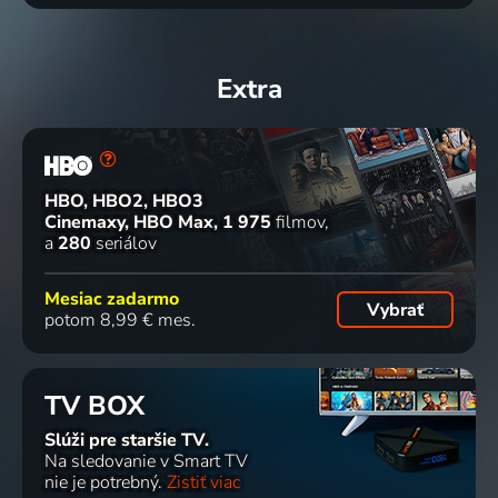
76
76
71
71
%
%
%
%
Extra
Pravi
Game
Frieda
Naprijed
osmijeh
Show
1947 | Veľká Británia | Dráma, Vojnový
na Zapad
2015 | Španielsko, Maroko | Životopisný, Dobrodružný
Dynamos
1925 | USA | Komédia
2015 | USA | Komédia, Historický, Rodinný
HBO, HBO2, HBO3
Cinemaxy, HBO Max
1 975
filmov
71
70
71
69
%
%
%
%
a
280
seriálov
Mesiac zadarmo
Južnjak
Kruh naš
Petrova
Ponosni
Vybrať
potom 8,99 € mes.
1945 | USA | Western, Dráma
svagdašnji
šuma
pobunjenik
1934 | USA | Dráma, Romantický
2016 | Chorvátsko | Dráma, Animovaný
1958 | USA | Western, Dráma, Romantický, Vojnový
TV BOX
69
68
68
66
%
%
%
%
Slúži pre staršie TV.
Na sledovanie v Smart TV
nie je potrebný.
Zistiť viac
Crna
The Man
Angel on
Bella