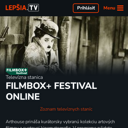
Menu
Prihlásiť
Televízna stanica
FILMBOX+ FESTIVAL
ONLINE
Zoznam televíznych staníc
Arthouse prináša kurátorsky vybranú kolekciu artových
filmov a svetovej kinematografie. V programe nájdete