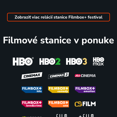
Talea
The
Bela
The
2013 | Rakúsko | Dráma
Mystery of
Lugosi
Harvest
Mr. Wong
Meets a
Zobraziť viac relácií stanice Filmbox+ festival
1939 | USA | Krimi, Mysteriózny, Thriller
Brooklyn
Gorilla
78
80
75
74
%
%
%
%
1952 | USA | Komédia, Horor, Science Fiction
Filmové stanice v ponuke
Šarada
Tokyo
Two Lines
Neobična
1963 | USA | Komédia, Mysteriózny, Romantický, Thriller
Twilight
2021 | Maďarsko | Dráma
ljubav
1957 | Japonsko | Dráma
Marte
Ivers
1946 | USA | Dráma
69
70
70
67
%
%
%
%
Brides
Sudar
Muz na
Baba
2014 | Francúzsko, Gruzínsko | Dráma
1949 | USA | Dráma, Krimi, Mysteriózny
drezíne
2017 | Srbsko, Slovinsko | Komédia, Dráma
1965 | Kanada | Komédia