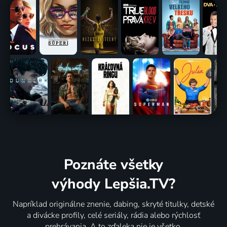
Poznáte všetky
výhody Lepšia.TV?
Napríklad originálne znenie, dabing, skryté titulky, detské
a divácke profily, celé seriály, rádia alebo rýchlosť
prehrávania. A to zďaleka nie je všetko.