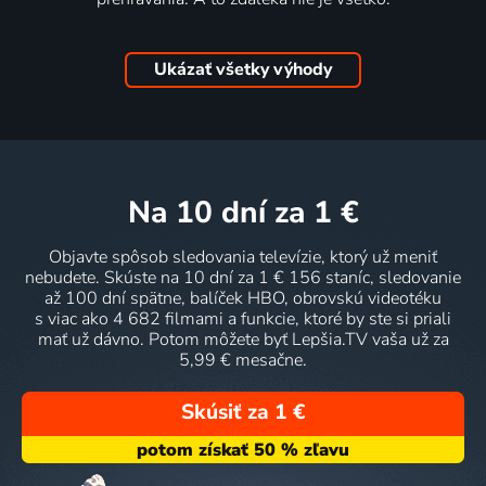
Ukázať všetky výhody
na 10 dní
za 1 €
Objavte spôsob sledovania televízie, ktorý už meniť
nebudete. Skúste na 10 dní za 1 € 156 staníc, sledovanie
až 100 dní spätne, balíček HBO, obrovskú videotéku
s viac ako 4 682 filmami a funkcie, ktoré by ste si priali
mať už dávno. Potom môžete byť Lepšia.TV vaša už za
5,99 € mesačne.
Skúsiť za 1 €