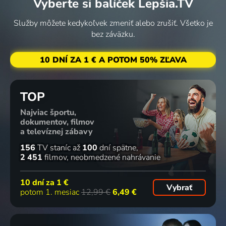
Vyberte si balíček Lepšia.TV
1952 | USA | Dráma
sam vidio
1943 | USA | Dráma, Romantický, Vojnový
1943 | USA | Dobrodružný, Romantický, Vojnový, Životopisný
Pariz
Služby môžete kedykoľvek zmeniť alebo zrušiť. Všetko je
1954 | USA | Dráma, Romantický
bez záväzku.
53
47
51
%
%
%
10 DNÍ ZA 1 € A POTOM 50% ZĽAVA
Zapadno
The Ape
Neath the
The
od granice
1940 | USA | Dráma, Horor, Science Fiction
Arizona
Frontiersmen
TOP
1934 | USA | Western, Romantický
Skies
1938 | USA | Western
1934 | USA | Western
Najviac športu,
dokumentov, filmov
75
76
76
76
%
%
%
%
a televíznej zábavy
156
TV staníc
až
100
dní spätne
2 451
filmov
neobmedzené nahrávanie
Sea
Pasji život
Proces
Navigator
Dragon
1918 | USA | Komédia
1962 | Francúzsko, Taliansko, Nemecko, Jugoslávie | Krimi, Dráma, Mysteriózny, Science Fiction, Thriller
1924 | USA | Komédia
10 dní za
1 €
2021 | Veľká Británia | Dráma, Historický
Vybrať
potom 1. mesiac
12,99 €
6,49 €
80
80
75
75
%
%
%
%