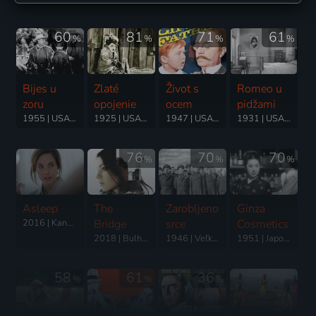
60
81
71
61
%
%
%
%
Bijes u
Zlaté
Život s
Romeo u
zoru
opojenie
ocem
pidžami
1955 | USA | Western
1925 | USA | Dráma, Dobrodružný, Komédia, Rodinný, Romantický, Western
1947 | USA | Komédia
1931 | USA | Komédia
76
70
70
%
%
%
Asleep
The
Zarobljeno
Ginza
2016 | Kanada | Mysteriózny, Romantický, Science Fiction
Bridge
srce
Cosmetics
2018 | Bulharsko | Dráma, Thriller
1946 | Veľká Británia | Dráma, Vojnový
1951 | Japonsko | Dráma
58
61
36
%
%
%