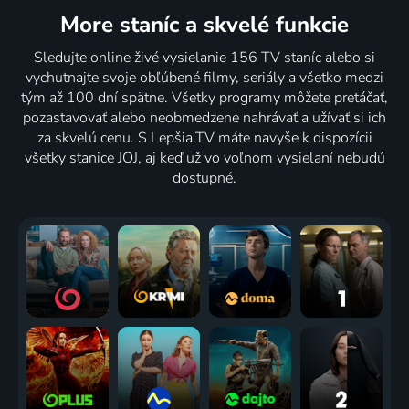
Story of a
užasa
More staníc
a skvelé funkcie
Woman
1960 | USA | Komédia, Horor
1947 | USA | Dráma
62
59
59
%
%
%
Sledujte online živé vysielanie 156 TV staníc alebo si
vychutnajte svoje obľúbené filmy, seriály a všetko medzi
tým až 100 dní spätne. Všetky programy môžete pretáčať,
The
Padre
Odlazak
pozastavovať alebo neobmedzene nahrávať a užívať si ich
Hoodlum
2016 | USA, Taliansko | Dráma
2018 | Rakúsko | Dráma
za skvelú cenu. S Lepšia.TV máte navyše k dispozícii
1951 | USA | Dráma, Film noir, Krimi, Mysteriózny, Thriller
všetky stanice JOJ, aj keď už vo voľnom vysielaní nebudú
dostupné.