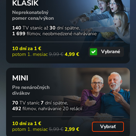
KLASIK
Neprekonateľný
Roaring
Guerrero
Mother
The
pomer cena/výkon
Abyss
2017 | Mexiko
1952 | Japonsko | Dráma, Romantický
Intruder
2015 | Etiopie, Španielsko, Veľká Británia | Hudobné
1962 | USA | Dráma
140
TV staníc
až
30
dní spätne
1 699
filmov
neobmedzené nahrávanie
79
74
78
73
%
%
%
%
10 dní za
1 €
Vybrané
potom 1. mesiac
9,99 €
4,99 €
Moj čovjek
The
Sedam
Daughters,
Godfrey
Stranger
prilika
Wives and
MINI
1936 | USA | Komédia, Romantický
Within a
1925 | USA | Komédia, Rodinný, Romantický
a Mother
Woman
1960 | Japonsko | Dráma
Pre nenáročných
1966 | Japonsko | Krimi, Dráma
divákov
73
73
73
72
%
%
%
%
70
TV staníc
7
dní spätne
492
filmov
nahrávanie 20 relácií
I na kraju
Moment
Kasno je
The Lady
ne ostade
of Terror
za suze
of
10 dní za
1 €
Vybrať
potom 1. mesiac
5,99 €
2,99 €
nitko
1966 | Japonsko | Dráma, Krimi
1949 | USA | Krimi, Dráma, Film noir, Mysteriózny, Thriller
Musashino
1945 | USA | Thriller, Dráma, Krimi, Mysteriózny
1951 | Japonsko | Dráma, Romantický