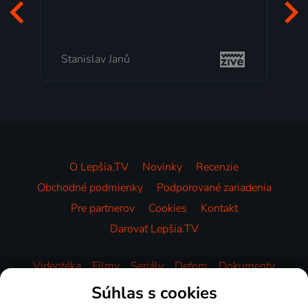
Stanislav Janů
O Lepšia.TV
Novinky
Recenzie
Obchodné podmienky
Podporované zariadenia
Pre partnerov
Cookies
Kontakt
Darovať Lepšia.TV
Videotéka
Filmy
Seriály
Deťom
Dokumenty
Zábava
Šport
Správy
Hudba
HBO
Súhlas s cookies