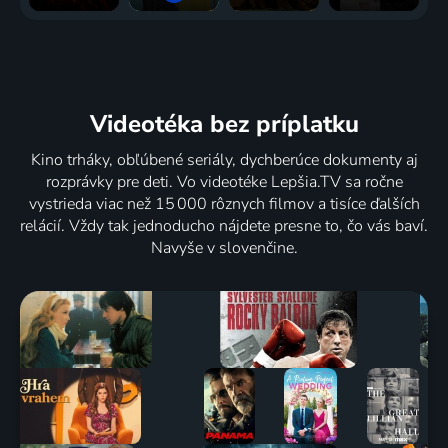
Videotéka
bez príplatku
Kino trháky, obľúbené seriály, dychberúce dokumenty aj
rozprávky pre deti. Vo videotéke Lepšia.TV sa ročne
vystrieda viac než 15 000 rôznych filmov a tisíce ďalších
relácií. Vždy tak jednoducho nájdete presne to, čo vás baví.
Navyše v slovenčine.