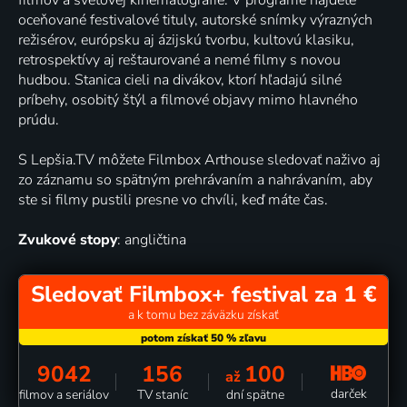
oceňované festivalové tituly, autorské snímky výrazných
režisérov, európsku aj ázijskú tvorbu, kultovú klasiku,
retrospektívy aj reštaurované a nemé filmy s novou
hudbou. Stanica cieli na divákov, ktorí hľadajú silné
príbehy, osobitý štýl a filmové objavy mimo hlavného
prúdu.
S Lepšia.TV môžete Filmbox Arthouse sledovať naživo aj
zo záznamu so spätným prehrávaním a nahrávaním, aby
ste si filmy pustili presne vo chvíli, keď máte čas.
Zvukové stopy
: angličtina
Sledovať Filmbox+ festival za 1 €
a k tomu bez záväzku získať
9042
156
100
až
darček
filmov a seriálov
TV staníc
dní spätne