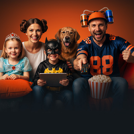
Range
Put je
Quality
Gesture
War
otvoren
Time
2019 | Irán | Dráma
1939 | USA | Western
1946 | Austrália, Veľká Británia | Dobrodružný
2017 | Holandsko | Komédia, Dráma
69
64
63
63
%
%
%
%
The
Potjera
Dok oblaci
Stvoreni
Smallest
1946 | USA | Thriller, Dráma, Film noir, Krimi, Romantický
prolaze
jedno za
Show on
1946 | USA | Životopisný, Hudobné, Muzikály
drugo
Earth
1939 | USA | Komédia, Dráma, Romantický
1957 | Veľká Británia | Komédia
63
62
62
62
%
%
%
%
Smash-
Letnji
Tulsa
Mala
Up: The
noćni ples
1949 | USA | Dráma, Akčný, Romantický
trgovina
1999 | Taliansko | Romantický, Komédia