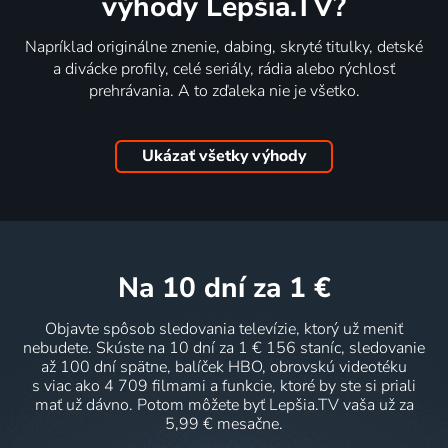
výhody Lepšia.TV?
Napríklad originálne znenie, dabing, skryté titulky, detské
a divácke profily, celé seriály, rádia alebo rýchlosť
prehrávania. A to zďaleka nie je všetko.
Ukázať všetky výhody
na 10 dní
za 1 €
Objavte spôsob sledovania televízie, ktorý už meniť
nebudete. Skúste na 10 dní za 1 € 156 staníc, sledovanie
až 100 dní spätne, balíček HBO, obrovskú videotéku
s viac ako 4 709 filmami a funkcie, ktoré by ste si priali
mať už dávno. Potom môžete byť Lepšia.TV vaša už za
5,99 € mesačne.