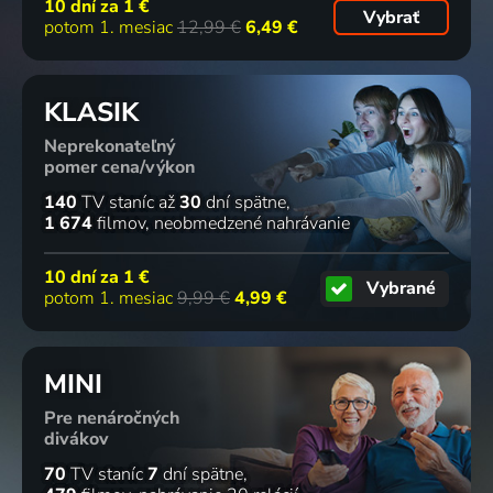
10 dní za
1 €
2016 | Česká republika | Komédia, Dráma
2019 | USA | Thriller
Vybrať
potom 1. mesiac
12,99 €
6,49 €
82
64
65
55
%
%
%
%
KLASIK
Neprekonateľný
Taxikář
Sucho
Bobule
Arvéd
pomer cena/výkon
1976 | USA | Dráma, Krimi
2024 | Česká republika, Nemecko, Slovensko | Dráma
2008 | Česká republika | Komédia
2022 | Česká republika | Dráma, Mysteriózny, Životopisný
140
TV staníc
až
30
dní spätne
1 674
filmov
neobmedzené nahrávanie
47
44
58
53
%
%
%
%
10 dní za
1 €
Vybrané
potom 1. mesiac
9,99 €
4,99 €
Vrah z
Vražedný
Iluze lásky
Ztracená
Instagramu
ostrov
2007 | Veľká Británia, Austrália | Dráma, Romantický, Thriller
sestra
MINI
2019 | USA | Thriller
2018 | USA | Thriller
2020 | USA | Thriller
Pre nenáročných
divákov
50
19
68
64
%
%
%
%
70
TV staníc
7
dní spätne