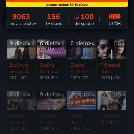
9063
156
100
až
darček
filmov a seriálov
TV staníc
dní spätne
9 dielov
82
6 dielov
79
6 dielov
77
56
%
%
%
%
Zločiny z
Slečna
Slečna
Přijatelná
vřesovišť
Marplová
Scarletová
oběť
2011-2025 | Veľká Británia | Krimi, Dráma, Mysteriózny
2004-2013 | Veľká Británia | Krimi, Dráma, Mysteriózny, Poviedkový, Vojnový
2020-2022 | USA | Krimi, Dráma, Thriller
2018 | USA | Thriller, Dráma, Mysteriózny
6 dielov
82
9 dielov
86
64
45
%
%
%
%
Vraždy v
Hercule
U mě
Vybíjená
Oxfordu
Poirot
dobrý
2015 | Česká republika | Komédia, Dráma
2007-2016 | Veľká Británia | Krimi, Dráma, Mysteriózny
1989-2014 | Veľká Británia | Thriller, Dráma, Krimi, Mysteriózny, Rodinný
2008 | Česká republika | Komédia