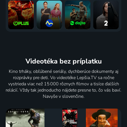
Videotéka
bez príplatku
Kino trháky, obľúbené seriály, dychberúce dokumenty aj
rozprávky pre deti. Vo videotéke Lepšia.TV sa ročne
vystrieda viac než 15 000 rôznych filmov a tisíce ďalších
relácií. Vždy tak jednoducho nájdete presne to, čo vás baví.
Navyše v slovenčine.