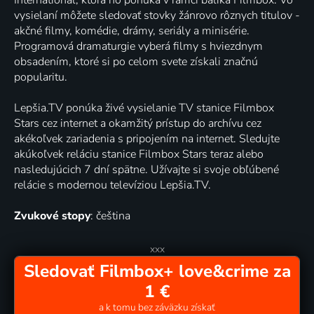
vysielaní môžete sledovať stovky žánrovo rôznych titulov -
akčné filmy, komédie, drámy, seriály a minisérie.
Programová dramaturgie vyberá filmy s hviezdnym
obsadením, ktoré si po celom svete získali značnú
popularitu.
Lepšia.TV ponúka živé vysielanie TV stanice Filmbox
Stars cez internet a okamžitý prístup do archívu cez
akékoľvek zariadenia s pripojením na internet. Sledujte
akúkoľvek reláciu stanice Filmbox Stars teraz alebo
nasledujúcich 7 dní spätne. Užívajte si svoje obľúbené
relácie s modernou televíziou Lepšia.TV.
Zvukové stopy
: čeština
xxx
Sledovať Filmbox+ love&crime za
1 €
a k tomu bez záväzku získať