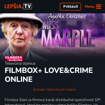
Menu
Prihlásiť
Televízna stanica
FILMBOX+ LOVE&CRIME
ONLINE
Zoznam televíznych staníc
Filmbox Stars je filmový kanál distribučné spoločnosti SPI
International, ktorá ho ponúka v rámci balíka Filmbox. Vo