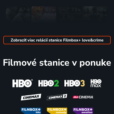
67
61
73
58
%
%
%
%
Strach
Snoubenec
Rozdílné
Stínohra
1963 | Československo | Dráma, Krimi
nebo
světy
2022 | Česká republika, Slovensko | Thriller, Dráma, Krimi
milenec?
2015 | Grécko | Dráma, Romantický
Zobraziť viac relácií stanice Filmbox+ love&crime
2020 | Maďarsko | Komédia, Romantický
68
54
55
53
%
%
%
%
Filmové stanice v ponuke
Lidice
Nemilosrdný
Nenápadná
Nebezpečné
2011 | Česká republika, Slovensko | Dráma, Historický, Vojnový
kolotoč
slečna
moře
2023 | USA | Akčný, Dráma, Krimi, Thriller
2010 | USA | Komédia
2023 | USA | Thriller
66
44
61
2 diely
40
%
%
%
%