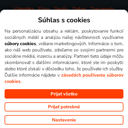
Videotéka
Filmy
Seriály
Deťom
Dokumenty
Zábava
Šport
Správy
Hudba
HBO
Súhlas s cookies
Na personalizáciu obsahu a reklám, poskytovanie funkcií
sociálnych médií a analýzu našej návštevnosti využívame
súbory cookies
, vrátane marketingových. Informácie o tom,
ako náš web používate, zdieľame so svojimi partnermi pre
sociálne médiá, inzerciu a analýzy. Partneri tieto údaje môžu
skombinovať s ďalšími informáciami, ktoré ste im poskytli
alebo ktoré získali v dôsledku toho, že používate ich služby.
Ďalšie informácie nájdete v
zásadách používania súborov
cookies
.
Prijať všetko
Copyright © goNET s.r.o. Na tomto webe sú zobrazované obrázky
z relácií TV staníc, ktoré môžete sledovať v Lepšia.TV.
Prijať potrebné
Nastavenie