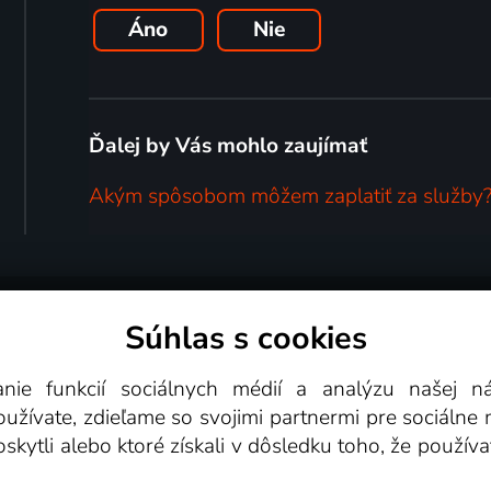
Áno
Nie
Ďalej by Vás mohlo zaujímať
Akým spôsobom môžem zaplatiť za služby
Súhlas s cookies
é podmienky
Podporované zariadenia
Pre partn
anie funkcií sociálnych médií a analýzu našej 
žívate, zdieľame so svojimi partnermi pre sociálne mé
Videotéka
skytli alebo ktoré získali v dôsledku toho, že používa