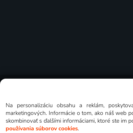
O Lepšia.TV
Novinky
Recenzie
Obchodn
Na personalizáciu obsahu a reklám, poskytov
marketingových. Informácie o tom, ako náš web pou
skombinovať s ďalšími informáciami, ktoré ste im po
používania súborov cookies
.