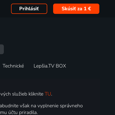
Prihlásiť
Skúsiť za 1 €
Technické
Lepšia.TV BOX
vých služieb kliknite
TU
.
zabudnite však na vyplnenie správneho
mu účtu priradila.