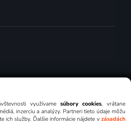
?
erov
Cookies
Kontakt
Darovať Lepšia.TV
návštevnosti využívame
súbory cookies
, vrátane
diá, inzerciu a analýzy. Partneri tieto údaje môžu
te ich služby. Ďalšie informácie nájdete v
zásadách