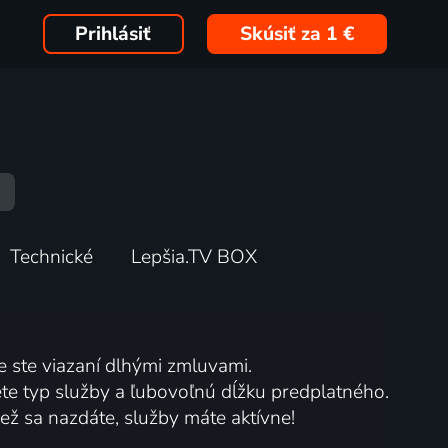
Prihlásiť
Skúsiť za 1 €
Technické
Lepšia.TV BOX
ie ste viazaní dlhými zmluvami.
te typ služby a ľubovoľnú dĺžku predplatného.
než sa nazdáte, služby máte aktívne!