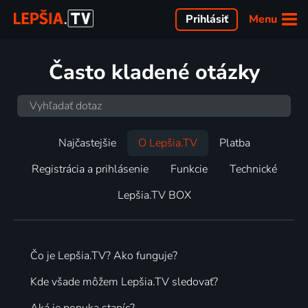
Menu
Prihlásiť
Často kladené otázky
Najčastejšie
O Lepšia.TV
Platba
Registrácia a prihlásenie
Funkcie
Technické
Lepšia.TV BOX
Čo je Lepšia.TV? Ako funguje?
Kde všade môžem Lepšia.TV sledovať?
Aká je ponuka staníc?