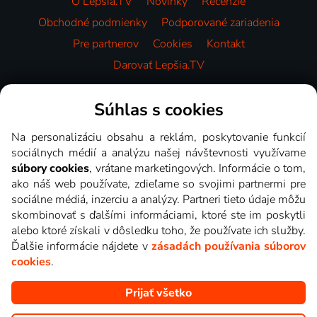
O Lepšia.TV
Novinky
Recenzie
Obchodné podmienky
Podporované zariadenia
Pre partnerov
Cookies
Kontakt
Darovať Lepšia.TV
Videotéka
Súhlas s cookies
Na personalizáciu obsahu a reklám, poskytovanie funkcií
sociálnych médií a analýzu našej návštevnosti využívame
súbory cookies
, vrátane marketingových. Informácie o tom,
ako náš web používate, zdieľame so svojimi partnermi pre
sociálne médiá, inzerciu a analýzy. Partneri tieto údaje môžu
skombinovať s ďalšími informáciami, ktoré ste im poskytli
alebo ktoré získali v dôsledku toho, že používate ich služby.
Ďalšie informácie nájdete v
zásadách používania súborov
cookies
.
Prijať všetko
Copyright © goNET s.r.o. Na tomto webe sú zobrazované obrázky
z relácií TV staníc, ktoré môžete sledovať v Lepšia.TV.