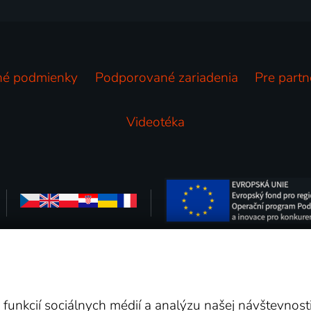
é podmienky
Podporované zariadenia
Pre partn
Videotéka
 Na tomto webe sú zobrazované obrázky z relácií TV staníc, ktoré môž
funkcií sociálnych médií a analýzu našej návštevnos