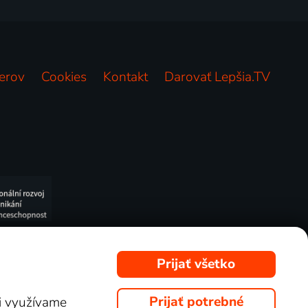
erov
Cookies
Kontakt
Darovať Lepšia.TV
ete sledovať v Lepšia.TV.
Prijať všetko
Prijať potrebné
ti využívame