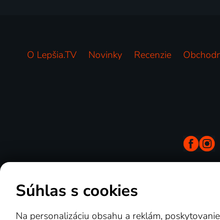
O Lepšia.TV
Novinky
Recenzie
Obchodn
Copyright © goNET s.r.o.
Súhlas s cookies
Na personalizáciu obsahu a reklám, poskytovanie 