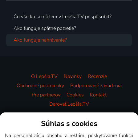
Čo všetko si môžem v Lepšia.TV prispôsobiť?
Ako funguje spätné pozretie?
Ako funguje nahrávanie?
O Lepšia.TV
Novinky
Recenzie
Obchodné podmienky
Podporované zariadenia
Pre partnerov
Cookies
Kontakt
Darovať Lepšia.TV
Videotéka
Súhlas s cookies
Na personalizáciu obsahu a reklám, poskytovanie funkcií