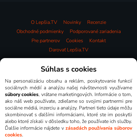
O Lepšia.TV
Novinky
Recenzie
Obchodné podmienky
Podporované zariadenia
Pre partnerov
Cookies
Kontakt
Darovať Lepšia.TV
Videotéka
Súhlas s cookies
Na personalizáciu obsahu a reklám, poskytovanie funkcií
sociálnych médií a analýzu našej návštevnosti využívame
súbory cookies
, vrátane marketingových. Informácie o tom,
ako náš web používate, zdieľame so svojimi partnermi pre
sociálne médiá, inzerciu a analýzy. Partneri tieto údaje môžu
skombinovať s ďalšími informáciami, ktoré ste im poskytli
alebo ktoré získali v dôsledku toho, že používate ich služby.
Ďalšie informácie nájdete v
zásadách používania súborov
cookies
.