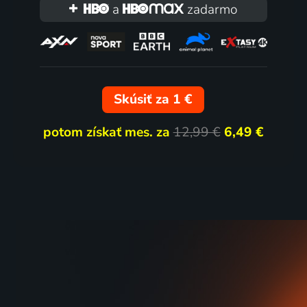
1998 | Kanada | Romantický, Komédia, Western
1998 | USA
a
zadarmo
Skúsiť za 1 €
potom získať mes. za
12,99 €
6,49 €
Léčka
Životní 
1998 | USA | Akčný, Krimi
1998 | US