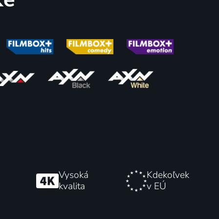
71
70
%
%
Blackout / Tmavá obrazovka
 Vojnový
1998 | USA | Thriller, Akčný, Dráma
61
58
%
%
Vysoká
Kdekoľvek
kvalita
v EÚ