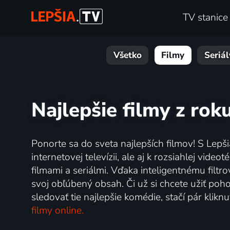
TV stanice
Všetko
Filmy
Seriál
Najlepšie filmy z rok
Ponorte sa do sveta najlepších filmov! S Lepši
internetovej televízii, ale aj k rozsiahlej vide
filmami a seriálmi. Vďaka inteligentnému filtr
svoj obľúbený obsah. Či už si chcete užiť poh
sledovať tie najlepšie komédie, stačí pár klik
filmy online.