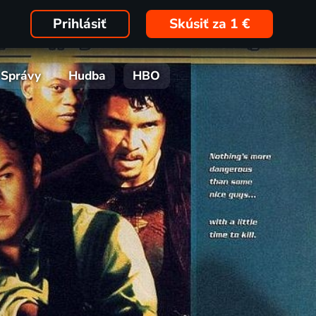
Prihlásiť
Skúsiť za 1 €
Správy
Hudba
HBO