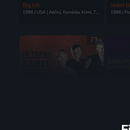
Big Hit
Jeden b
1998 | USA | Akčný, Komédia, Krimi, Thriller
1998 | Fr
73
%
Je třeba zabít Sekala
Zamilo
1998 | Česká republika, Slovensko, Poľsko, Francúzsko | Dráma
F