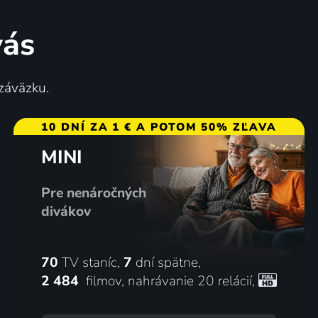
vás
Lolinka a kníráč
 záväzku.
1998 | Česká republika | Rozprávka
10 DNÍ ZA 1 € A POTOM 50% ZĽAVA
MINI
49
%
Pre nenáročných
divákov
70
TV staníc,
7
dní spätne,
2 484
filmov
,
nahrávanie 20 relácií
,
Slib otci