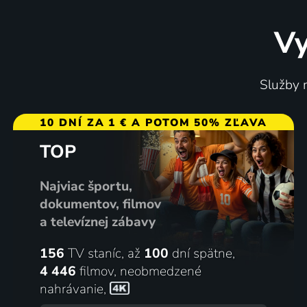
Vy
Gia
Mrtvej 
Služby m
1998 | USA | Dráma, Romantický, Životopisný
10 DNÍ ZA 1 € A POTOM 50% ZĽAVA
TOP
53
%
Najviac športu,
dokumentov, filmov
a televíznej zábavy
156
TV staníc, až
100
dní spätne,
4 446
filmov
,
neobmedzené
nahrávanie
,
Nedostupná pro kovboje
Běh čer