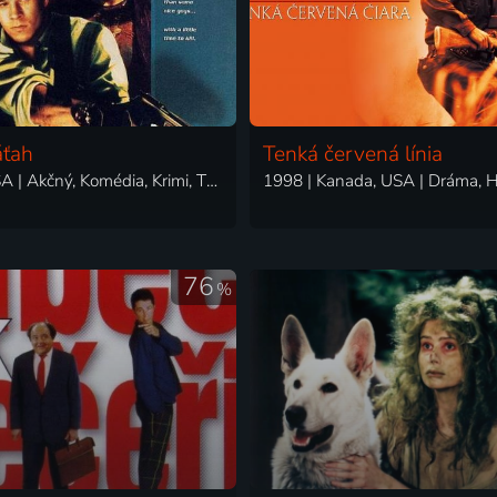
áťah
Tenká červená línia
1998 | USA | Akčný, Komédia, Krimi, Thriller
76
%