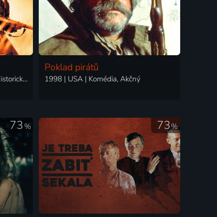
Poklad pirátů
1998 | Kanada, USA | Dráma, Historický, Vojnový
1998 | USA | Komédia, Akčný
73
73
%
%