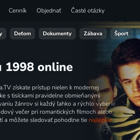
Cenník
Objednať
Časté otázky
y
Deťom
Dokumenty
Zábava
Šport
u 1998 online
a.TV získate prístup nielen k modernej
otéke s tisíckami pravidelne obmieňanými
ovaniu žánrov si každý ľahko a rýchlo vyberie
odový večer pri romantických filmoch alebo
nutí a môžete sledovať pohodlne tie
najlepšie