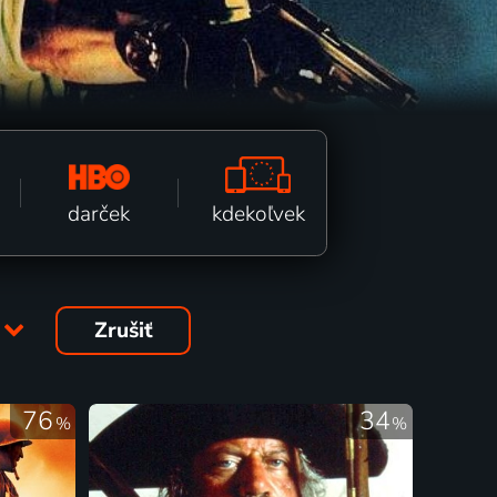
kdekoľvek
darček
Zrušiť
76
34
%
%