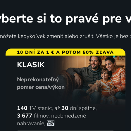
berte si to pravé pre 
brouk
Znovu nalezený život
ôžete kedykoľvek zmeniť alebo zrušiť. Všetko je bez
1998 | Česká republika, Slovensko | Romantický
1998 | USA | Dráma
10 DNÍ ZA 1 € A POTOM 50% ZĽAVA
KLASIK
56
%
Neprekonateľný
pomer cena/výkon
140
TV staníc, až
30
dní spätne,
3 677
filmov
,
neobmedzené
nahrávanie
,
né kočky
Kontraband