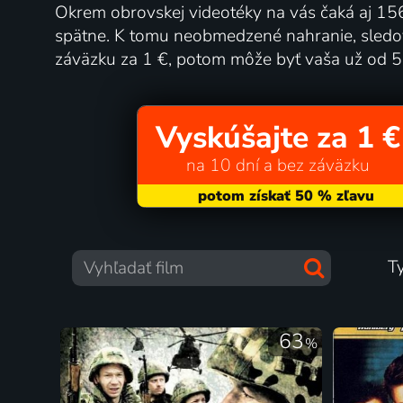
Okrem obrovskej videotéky na vás čaká aj 156
spätne. K tomu neobmedzené nahranie, sledova
záväzku za 1 €, potom môže byť vaša už od 
Vyskúšajte za 1 €
na 10 dní a bez záväzku
T
63
%