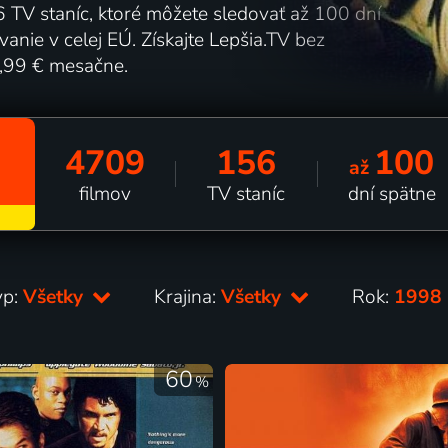
 TV staníc, ktoré môžete sledovať až 100 dní
nie v celej EÚ. Získajte Lepšia.TV bez
5,99 € mesačne.
4709
156
100
až
filmov
TV staníc
dní spätne
yp:
Všetky
Krajina:
Všetky
Rok:
1998
60
%