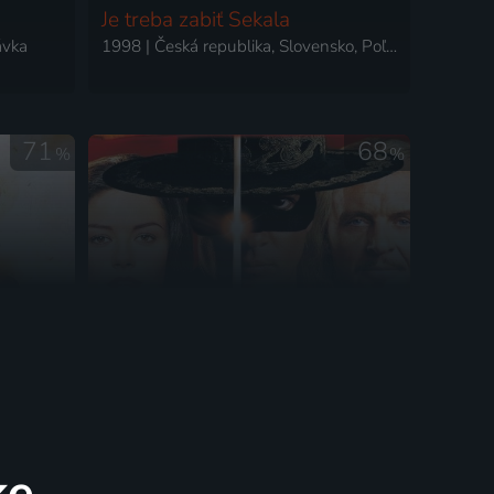
Je treba zabiť Sekala
ávka
1998 | Česká republika, Slovensko, Poľsko, Francúzsko | Dráma
71
68
%
%
Zorro: Tajemná tvář
1998 | USA | Akčný, Komédia, Krimi, Thriller
1998 | USA | Dobrodružný, Akčný, Dráma, Romantický
ke