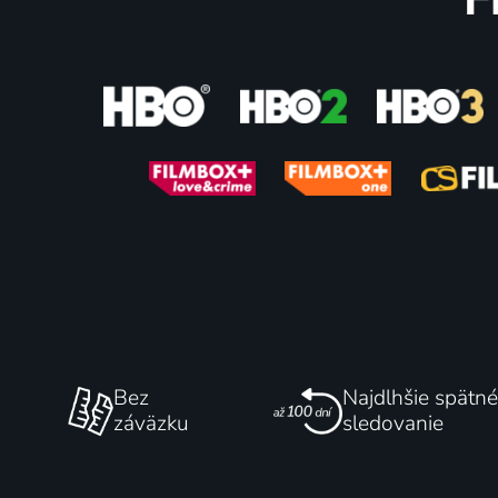
72
%
Války Pentagonu
Tunel d
1998 | USA | Komédia, Vojnový
1998 | U
69
%
Bez
Najdlhšie spätné
záväzku
sledovanie