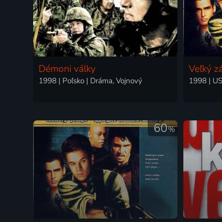
Démoni války
Veľký z
1998 | Poľsko | Dráma, Vojnový
60
%