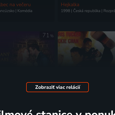
lbec na večeru
Hejkalka
ancúzsko | Komédia
1998 | Česká republika | Rozpr
71
%
Zobraziť viac relácií
vaný Shakespeare
Križovatka smrti
1998 | USA, Veľká Británia | Komédia, Dráma, Historický, Romantický
ilmové stanice v ponu