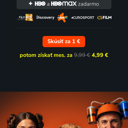
 | Mysteriózny, Thriller
a
zadarmo
Skúsiť za 1 €
potom získať mes. za
9,99 €
4,99 €
příležitost
A | Komédia, Romantický