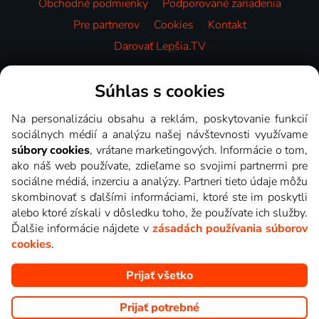
Obchodné podmienky
Podporované zariadenia
Pre partnerov
Cookies
Kontakt
Darovať Lepšia.TV
Videotéka
Súhlas s cookies
Na personalizáciu obsahu a reklám, poskytovanie funkcií
sociálnych médií a analýzu našej návštevnosti využívame
súbory cookies
, vrátane marketingových. Informácie o tom,
ako náš web používate, zdieľame so svojimi partnermi pre
sociálne médiá, inzerciu a analýzy. Partneri tieto údaje môžu
skombinovať s ďalšími informáciami, ktoré ste im poskytli
alebo ktoré získali v dôsledku toho, že používate ich služby.
Ďalšie informácie nájdete v
zásadách používania súborov
cookies
.
Prijať všetko
Copyright © goNET s.r.o. Na tomto webe sú zobrazované obrázky
z relácií TV staníc, ktoré môžete sledovať v Lepšia.TV.
Prijať potrebné