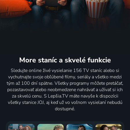
Trable s ex
Nesmrtelný
Abrakadabra
2017 | USA | Komédia
život
2017 | Španielsko, Francúzsko, Belgicko | Komédia, Dráma, Fantasy
Henrietty
Lacksové
2017 | USA | Dráma
More staníc
a skvelé funkcie
Sledujte online živé vysielanie 156 TV staníc alebo si
vychutnajte svoje obľúbené filmy, seriály a všetko medzi
tým až 100 dní spätne. Všetky programy môžete pretáčať,
pozastavovať alebo neobmedzene nahrávať a užívať si ich
za skvelú cenu. S Lepšia.TV máte navyše k dispozícii
všetky stanice JOJ, aj keď už vo voľnom vysielaní nebudú
dostupné.