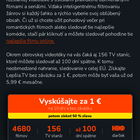
filmami a seriálmi. Vďaka inteligentnému filtrovaniu
žánrov si každý ľahko a rýchlo vyberie svoj obľúbený
obsah. Či už si chcete užiť pohodový večer pri
romantických filmoch alebo sledovať tie najlepšie
komédie, stačí pár kliknutí a môžete sledovať pohodlne tie
najlepšie filmy online.
Okrem obrovskej videotéky na vás čaká aj 156 TV staníc,
ktoré môžete sledovať až 100 dní spätne. K tomu
neobmedzené nahranie, sledovanie v celej EÚ. Získajte
Lepšia.TV bez záväzku za 1 €, potom môže byť vaša už od
5,99 € mesačne.
Vyskúšajte za 1 €
na 10 dní a bez záväzku
4680
156
100
až
darček
filmov
TV staníc
dní spätne