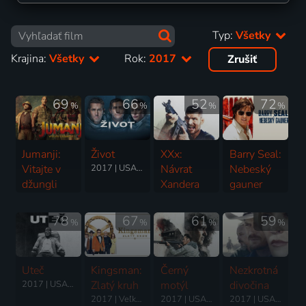
Typ:
Všetky
Krajina:
Všetky
Rok:
2017
Zrušiť
69
66
52
72
%
%
%
%
Jumanji:
Život
XXx:
Barry Seal:
Vitajte v
2017 | USA | Thriller, Horor, Science Fiction
Návrat
Nebeský
džungli
Xandera
gauner
2017 | USA | Komédia, Akčný, Dobrodružný, Fantasy
Cagea
2017 | USA | Thriller, Akčný, Komédia, Krimi, Životopisný
2017 | USA | Thriller, Akčný, Dobrodružný
78
67
61
59
%
%
%
%
Uteč
Kingsman:
Černý
Nezkrotná
2017 | USA | Horor, Mysteriózny, Thriller
Zlatý kruh
motýl
divočina
2017 | Veľká Británia, USA | Komédia, Akčný, Dobrodružný, Krimi, Thriller
2017 | USA | Thriller
2017 | USA | Western, Dráma