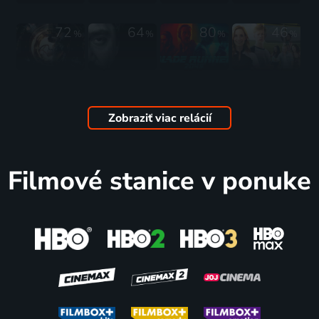
72
64
80
46
%
%
%
%
Saljut - 7
Escobar
Blade
Bajkeri
2017 | Rusko | Akčný, Dráma, Historický
2017 | Španielsko, Bulharsko | Dráma, Krimi, Životopisný
Runner
2017 | Česká republika | Komédia
2049
Zobraziť viac relácií
2017 | Veľká Británia, USA, Kanada | Science Fiction, Akčný, Dráma, Mysteriózny, Thriller
75
73
55
67
%
%
%
%
Filmové stanice v ponuke
O těle a
Ztratili
Nevlastní
Tři
duši
jsme
dcera
sekundy
2017 | Maďarsko | Dráma, Romantický
Stalina
2017 | Kanada | Thriller
2017 | Rusko | Dráma, Šport
2017 | Francúzsko, Veľká Británia | Komédia, Dráma, Historický
75
39
75
66
%
%
%
%