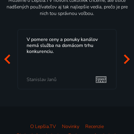
Môžeme o Lepšia.TV hovoriť čokoľvek chceme, ale tisíce
nadšených používateľov aj tak najlepšie vedia, prečo je pre
nich tou správnou voľbou.
V pomere ceny a ponuky kanálov
nemá služba na domácom trhu
konkurenciu.
Stanislav Janů
O Lepšia.TV
Novinky
Recenzie