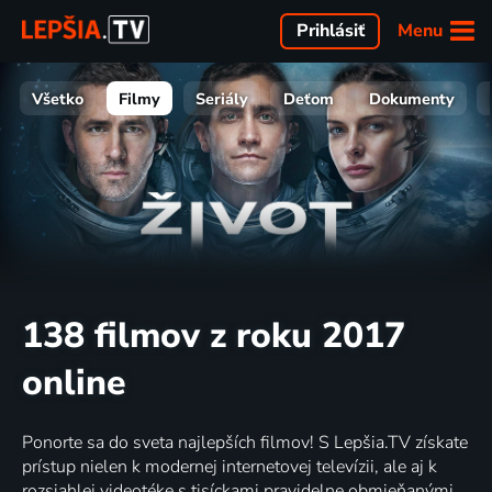
Menu
Prihlásiť
Všetko
Filmy
Seriály
Deťom
Dokumenty
138 filmov z roku 2017
online
Ponorte sa do sveta najlepších filmov! S Lepšia.TV získate
prístup nielen k modernej internetovej televízii, ale aj k
rozsiahlej videotéke s tisíckami pravidelne obmieňanými