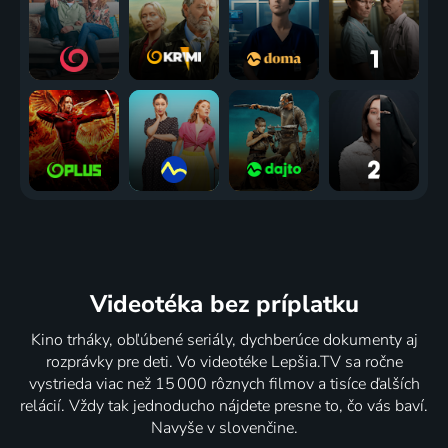
Videotéka
bez príplatku
Kino trháky, obľúbené seriály, dychberúce dokumenty aj
rozprávky pre deti. Vo videotéke Lepšia.TV sa ročne
vystrieda viac než 15 000 rôznych filmov a tisíce ďalších
relácií. Vždy tak jednoducho nájdete presne to, čo vás baví.
Navyše v slovenčine.